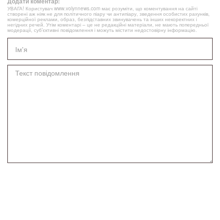
Додати коментар:
УВАГА! Користувач www.volynnews.com має розуміти, що коментування на сайті
створені аж ніяк не для політичного піару чи антипіару, зведення особистих рахунків,
комерційної реклами, образ, безпідставних звинувачень та інших некоректних і
негідних речей. Утім коментарі – це не редакційні матеріали, не мають попередньої
модерації, суб’єктивні повідомлення і можуть містити недостовірну інформацію.