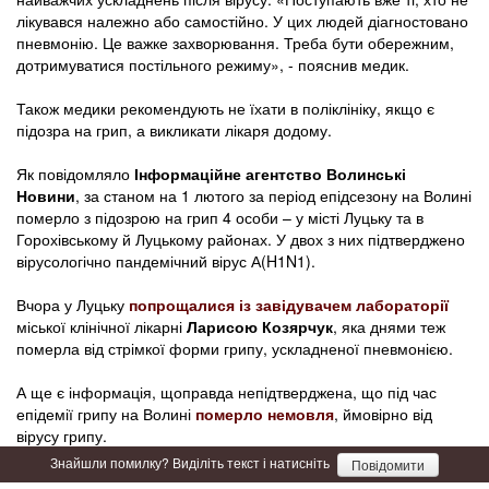
лікувався належно або самостійно. У цих людей діагностовано
пневмонію. Це важке захворювання. Треба бути обережним,
дотримуватися постільного режиму», - пояснив медик.
Також медики рекомендують не їхати в поліклініку, якщо є
підозра на грип, а викликати лікаря додому.
Як повідомляло
Інформаційне агентство Волинські
Новини
, за станом на 1 лютого за період епідсезону на Волині
померло з підозрою на грип 4 особи – у місті Луцьку та в
Горохівському й Луцькому районах. У двох з них підтверджено
вірусологічно пандемічний вірус А(H1N1).
Вчора у Луцьку
попрощалися із завідувачем лабораторії
міської клінічної лікарні
Ларисою Козярчук
, яка днями теж
померла від стрімкої форми грипу, ускладненої пневмонією.
А ще є інформація, щоправда непідтверджена, що під час
епідемії грипу на Волині
померло немовля
, ймовірно від
вірусу грипу.
Знайшли помилку? Виділіть текст і натисніть
Повідомити