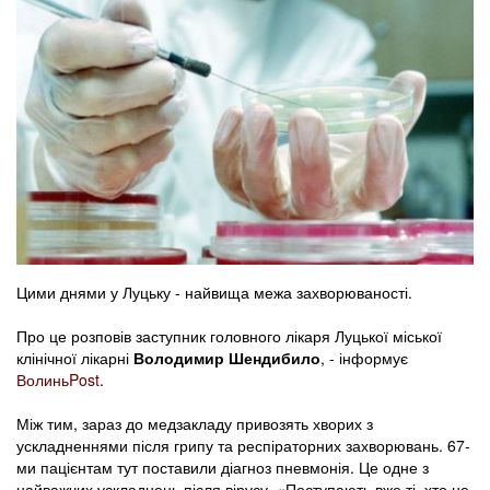
Цими днями у Луцьку - найвища межа захворюваності.
Про це розповів заступник головного лікаря Луцької міської
клінічної лікарні
Володимир Шендибило
, - інформує
ВолиньPost
.
Між тим, зараз до медзакладу привозять хворих з
ускладненнями після грипу та респіраторних захворювань. 67-
ми пацієнтам тут поставили діагноз пневмонія. Це одне з
найважчих ускладнень після вірусу. «Поступають вже ті, хто не