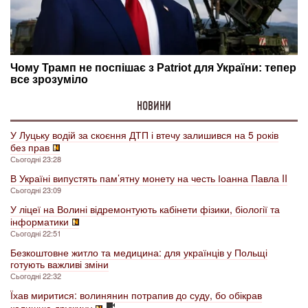
НОВИНИ
У Луцьку водій за скоєння ДТП і втечу залишився на 5 років
без прав
Сьогодні 23:28
В Україні випустять пам’ятну монету на честь Іоанна Павла II
Сьогодні 23:09
У ліцеї на Волині відремонтують кабінети фізики, біології та
інформатики
Сьогодні 22:51
Безкоштовне житло та медицина: для українців у Польщі
готують важливі зміни
Сьогодні 22:32
Їхав миритися: волинянин потрапив до суду, бо обікрав
колишню дружину