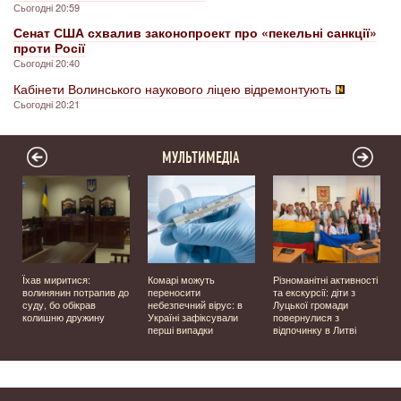
Сьогодні 20:59
Сенат США схвалив законопроект про «пекельні санкції»
проти Росії
Сьогодні 20:40
Кабінети Волинського наукового ліцею відремонтують
Сьогодні 20:21
МУЛЬТИМЕДІА
Їхав миритися:
Комарі можуть
Різноманітні активності
волинянин потрапив до
переносити
та екскурсії: діти з
суду, бо обікрав
небезпечний вірус: в
Луцької громади
колишню дружину
Україні зафіксували
повернулися з
перші випадки
відпочинку в Литві
у