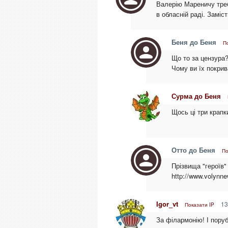
Валерію Мареничу треб
в обласній раді. Заміст
Беня до Беня
П
Що то за цензура?
Чому ви їх покрив
Сурма до Беня
Щось ці три крапк
Отто до Беня
По
Прізвища "героїв"
http://www.volynn
Igor_vt
13
Показати IP
За філармонію! І пору