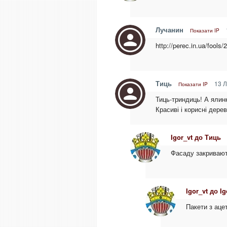
Лучанин
Показати IP
http://perec.in.ua/fools
Тиць
13 Л
Показати IP
Тиць-триндиць! А ялин
Красиві і корисні дере
Igor_vt до Тиць
Фасаду закривают
Igor_vt до Ig
Пакети з аце