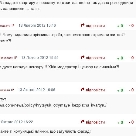
а надати квартиру з переліку того житла, що не так давно розподілили
ь халявщиків ... та ін.
13 Лютого 2012 15:46
відповісти
- 0
+ 0
оказати IP
! Чому видалили прізвища героїв, яки незаконно отримали житло?!
аєте?!
13 Лютого 2012 15:55
відповісти
- 0
+ 0
Показати IP
и дуже нагадує цензуру!!! Хіба модератор і цензор це синоніми?!
13 Лютого 2012 16:06
відповісти
- 0
+ 0
казати IP
 тут
ews.com/news/policy/hrytsyuk_otrymaye_bezplatnu_kvartyru/
 Лютого 2012 16:22
відповісти
- 0
+ 0
байте ті комуняцькі ялинки, що затуляють фасад!