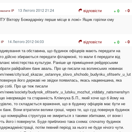
13 Лютого 2012 21:24
відповісти
- 0
+ 0
оказати IP
НТУ Віктору Божидарніку перше місце в ложі» Ящик горілки єму
14 Лютого 2012 04:03
відповісти
- 0
+ 0
 IP
є здивування та обставина, що будинок офіцерів мають передати на
о дійсно збираються передати філармоніі, то мали б передати від
 баланс міністерства культури. Раніше це приміщення рейдерським
брати райфайзен банк аваль. Про це писали на волинських новинах
om/news/city/sud_skazav_ostannye_slovo_shchodo_budynku_ofitseriv_u_lut
 повернув його державі не звідки появилась, якась нацменшина, яка
рі собі. Про це теж писали
om/news/society/budynok_ofitseriv_u_lutsku_mozhut_viddaty_natsmenshyn
цю інвормацію та старанність Клімчука Б.П., який хоче що б йому на
дівлю, то складається враження, що в будинку офіцерів має бути не
н банк. Вони втратили велики гроші, через те, що суд повернув будинок
 що комерційна структура не змириться з такими збитками, от вони і
ть його і повернути. Буде приблизно така схема: спочатку будинок
держадміністраціі, потім певний період за нього не буде нічого чути.