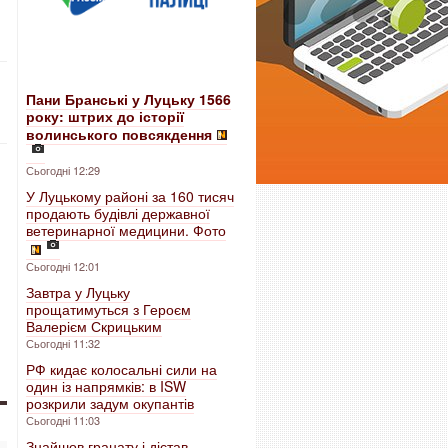
Пани Бранські у Луцьку 1566
року: штрих до історії
волинського повсякдення
Сьогодні 12:29
У Луцькому районі за 160 тисяч
продають будівлі державної
ветеринарної медицини. Фото
Сьогодні 12:01
Завтра у Луцьку
прощатимуться з Героєм
Валерієм Скрицьким
Сьогодні 11:32
РФ кидає колосальні сили на
один із напрямків: в ISW
розкрили задум окупантів
Сьогодні 11:03
Знайшов гранату і дістав