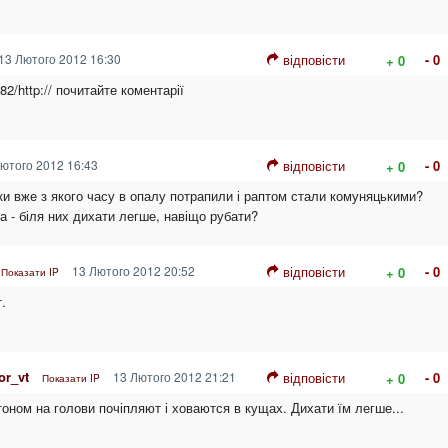
13 Лютого 2012 16:30
відповісти
- 0
+ 0
/282/http:// почитайте коментарії
ютого 2012 16:43
відповісти
- 0
+ 0
ки вже з якого часу в опалу потрапили і раптом стали комуняцькими?
ва - біля них дихати легше, навіщо рубати?
13 Лютого 2012 20:52
відповісти
- 0
+ 0
Показати IP
.
or_vt
13 Лютого 2012 21:21
відповісти
- 0
+ 0
Показати IP
тоном на голови почіпляют і ховаются в кущах. Дихати їм легше...