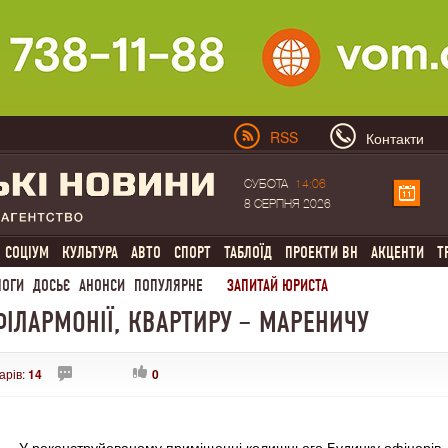
RSS
Контакти
СУБОТА
14:06
8 СЕРПНЯ 2026
СОЦІУМ
КУЛЬТУРА
АВТО
СПОРТ
ТАБЛОЇД
ПРОЕКТИ ВН
АКЦЕНТИ
Т
ЛОГИ
ДОСЬЄ
АНОНСИ
ПОПУЛЯРНЕ
ЗАПИТАЙ ЮРИСТА
ФІЛАРМОНІЇ, КВАРТИРУ – МАРЕНИЧУ
арів:
14
0
У реконструйованому приміщенні колишнього Будинку офіцерів