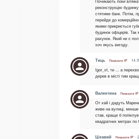
Почикають поки вляжать
реконструкцію будинку 
стятиме банк. Потім, п
перейде до комерційноі
якими прикриється губе
будинок офіцерів. Так 
рахунок. Який не є пол
хоч якусь вигоду.
Тиць
14 Л
Показати IP
Igor_vt, ти ... а пере
дерев в місті тим кращ
Валентина
Показати IP
От хай і дадуть Марен
живе на вулиці, менше
став, краще б попіклув
квадратних метрах по 9
Цікавий
2
Показати IP