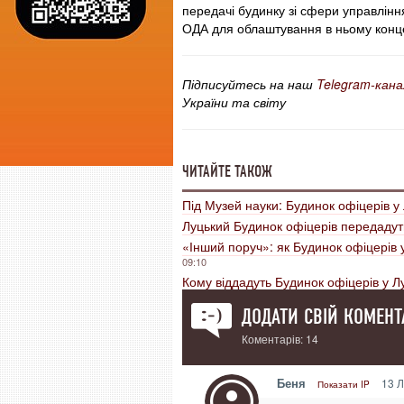
передачі будинку зі сфери управління
ОДА для облаштування в ньому конце
Підписуйтесь на наш
Telegram-кана
України та світу
ЧИТАЙТЕ ТАКОЖ
Під Музей науки: Будинок офіцерів у
Луцький Будинок офіцерів передаду
«Інший поруч»: як Будинок офіцерів
09:10
Кому віддадуть Будинок офіцерів у Л
ДОДАТИ СВІЙ КОМЕНТ
Коментарів: 14
Беня
13 Л
Показати IP