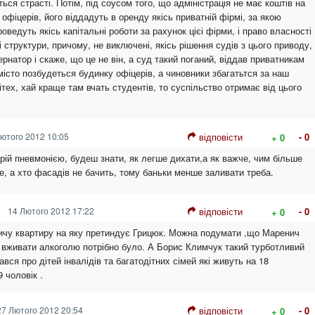
ся страсті. Потім, під соусом того, що адміністрація не має коштів на
офіцерів, його віддадуть в оренду якісь приватній фірмі, за якою
роведуть якісь капітальні роботи за рахунок цієі фірми, і право власності
 структури, причому, не виключені, якісь рішення судів з цього приводу,
рнатор і скаже, що це не він, а суд такий поганий, віддав приватникам
місто позбудеться будинку офіцерів, а чиновники збагатьтся за наш
ітех, хай краще там вчать студентів, то суспільство отримає від цього
ютого 2012 10:05
відповісти
- 0
+ 0
хворій пневмонією, будеш знати, як легше дихати,а як важче, чим більше
е, а хто фасадів не бачить, тому баньки менше заливати треба.
14 Лютого 2012 17:22
відповісти
- 0
+ 0
ичу квартиру на яку претиндує Грицюк. Можна подумати ,що Маренич
 вживати алкоголю потрібно було. А Борис Климчук такий турботливий
ався про дітей інвалідів та багатодітних сімей які живуть на 18
 чоловік .
7 Лютого 2012 20:54
відповісти
- 0
+ 0