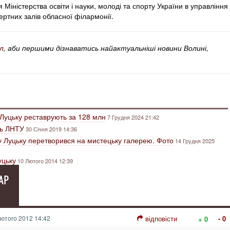
 Міністерства освіти і науки, молоді та спорту України в управління
ртних залів обласної філармонії.
л
, аби першими дізнаватись найактуальніші новини Волині,
 Луцьку реставрують за 128 млн
7 Грудня 2024 21:42
ть ЛНТУ
30 Січня 2019 14:36
 у Луцьку перетворився на мистецьку галерею. Фото
14 Грудня 2025
уцьку
10 Лютого 2014 12:39
АР
ютого 2012 14:42
відповісти
- 0
+ 0