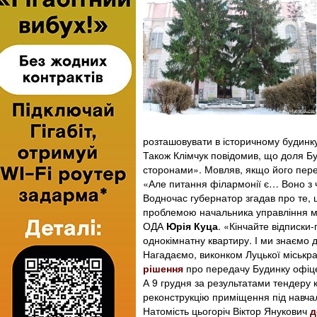
розташовувати в історичному будинку
Також Клімчук повідомив, що доля Бу
сторонами». Мовляв, якщо його пере
«Але питання філармонії є… Воно з ч
Водночас губернатор згадав про те, 
проблемою начальника управління мі
ОДА
Юрія Куца
. «Кінчайте відписки
однокімнатну квартиру. І ми знаємо 
Нагадаємо, виконком Луцької міськра
рішення
про передачу Будинку офіц
А 9 грудня за результатами тендеру
реконструкцію приміщення під навча
Натомість цьогоріч Віктор Янукович
д