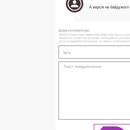
А версія не байдужого
Додати коментар:
УВАГА! Користувач www.volynnews.com має розуміти
зведення особистих рахунків, комерційної реклами
це не редакційні матеріали, не мають попередньої