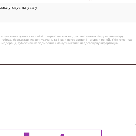
 заслуговує на увагу
, що коментування на сайті створені аж ніяк не для політичного піару чи антипіару,
, образ, безпідставних звинувачень та інших некоректних і негідних речей. Утім коментарі –
 модерації, суб’єктивні повідомлення і можуть містити недостовірну інформацію.