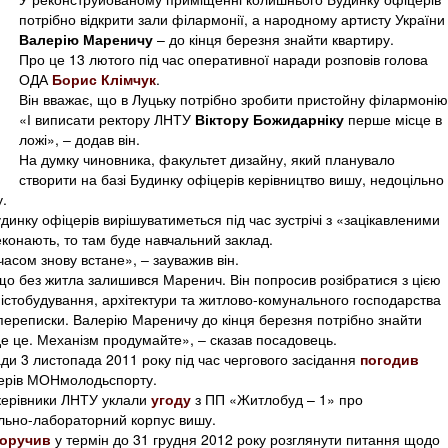
потрібно відкрити зали філармонії, а народному артисту України
Валерію Мареничу
– до кінця березня знайти квартиру.
Про це 13 лютого під час оперативної наради розповів голова
ОДА
Борис Клімчук
.
Він вважає, що в Луцьку потрібно зробити пристойну філармонію
«І виписати ректору ЛНТУ
Віктору Божидарніку
перше місце в
ложі», ‒ додав він.
На думку чиновника, факультет дизайну, який планувало
створити на базі Будинку офіцерів керівництво вишу, недоцільно
.
динку офіцерів вирішуватиметься під час зустрічі з «зацікавленими
конають, то там буде навчальний заклад.
асом знову встане», ‒ зауважив він.
що без житла залишився Маренич. Він попросив розібратися з цією
стобудування, архітектури та житлово-комунального господарства
-переписки. Валерію Мареничу до кінця березня потрібно знайти
де це. Механізм продумайте», ‒ сказав посадовець.
ди 3 листопада 2011 року під час чергового засідання
погодив
ерів МОНмолодьспорту.
 керівники ЛНТУ уклали
угоду
з ПП «Житлобуд – 1» про
льно-лабораторний корпус вишу.
оручив
у термін до 31 грудня 2012 року розглянути питання щодо