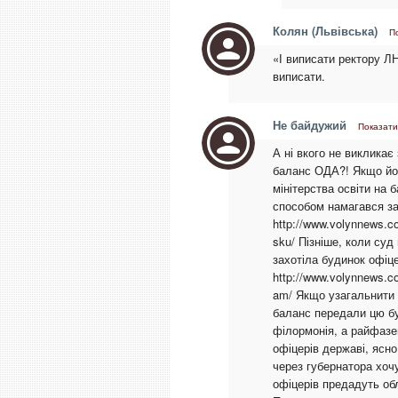
Колян (Львівська)
П
«І виписати ректору Л
виписати.
Не байдужий
Показати
А ні вкого не виклика
баланс ОДА?! Якщо йог
мінітерства освіти на
способом намагався за
http://www.volynnews.c
sku/ Пізніше, коли суд
захотіла будинок офіце
http://www.volynnews.c
am/ Якщо узагальнити 
баланс передали цю бу
філормонія, а райфазе
офіцерів державі, ясно
через губернатора хочу
офіцерів предадуть обл