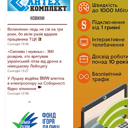
НОВИНИ
.
Волинянин ледь не сів на три
роки, бо вісім разів вдарив
працівника ТЦК
Сьогодні 13:56
«Сміливо і мужньо»: ЗМІ
розкрив, хто врятував
український літак від дрона в
німецькому Лейпцигу
Сьогодні 13:27
У Луцьку водійка BMW влетіла
в електроопору на Соборності.
Відео зіткнення
Сьогодні 12:58