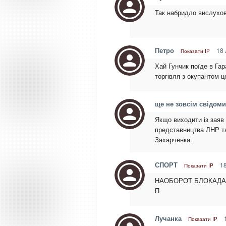
Так набридло вислухову
Петро
18 
Показати IP
Хай Гунчик поїде в Га
торгівля з окупантом ц
ще не зовсім свідоми
Якщо виходити із заяв 
представництва ЛНР та
Захарченка.
СПОРТ
18
Показати IP
НАОБОРОТ БЛОКАДА 
П
Лучанка
1
Показати IP