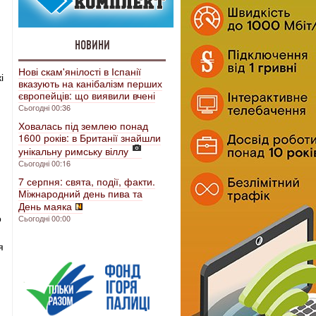
НОВИНИ
Нові скам'янілості в Іспанії
і
вказують на канібалізм перших
європейців: що виявили вчені
Сьогодні 00:36
Ховалась під землею понад
1600 років: в Британії знайшли
унікальну римську віллу
Сьогодні 00:16
7 серпня: свята, події, факти.
Міжнародний день пива та
День маяка
о
Сьогодні 00:00
я