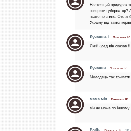
Настоящий придурок то
говорити губернатор? А
нього не згине. Ото ж 
Україну від таких кері
Лучанин-1
Показати IP
Який брєд він сказав !!!!
Лучанин
Показати IP
Молодець так тримати 
мама мія
Показати IP
він не може по іншому 
Робін
18 
Показати IP