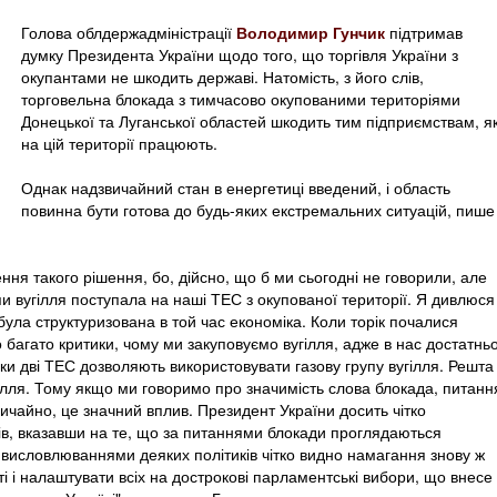
Голова облдержадміністрації
Володимир Гунчик
підтримав
думку Президента України щодо того, що торгівля України з
окупантами не шкодить державі. Натомість, з його слів,
торговельна блокада з тимчасово окупованими територіями
Донецької та Луганської областей шкодить тим підприємствам, як
на цій території працюють.
Однак надзвичайний стан в енергетиці введений, і область
повинна бути готова до будь-яких екстремальних ситуацій, пише
ння такого рішення, бо, дійсно, що б ми сьогодні не говорили, але
пи вугілля поступала на наші ТЕС з окупованої території. Я дивлюся
 була структуризована в той час економіка. Коли торік почалися
о багато критики, чому ми закуповуємо вугілля, адже в нас достатнь
ьки дві ТЕС дозволяють використовувати газову групу вугілля. Решта
гілля. Тому якщо ми говоримо про значимість слова блокада, питанн
вичайно, це значний вплив. Президент України досить чітко
ів, вказавши на те, що за питаннями блокади проглядаються
а висловлюваннями деяких політиків чітко видно намагання знову ж
і і налаштувати всіх на дострокові парламентські вибори, що внесе