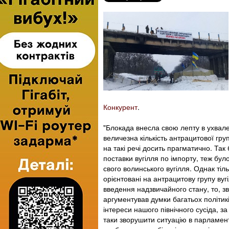
Конкурент
.
"Блокада внесла свою лепту в ухвале
величезна кількість антрацитової гру
на такі речі досить прагматично. Так
поставки вугілля по імпорту, теж бул
свого волинського вугілля. Однак тіл
орієнтовані на антрацитову групу ву
введення надзвичайного стану, то, з
аргументував думки багатьох політик
інтереси нашого північного сусіда, з
таки зворушити ситуацію в парламент