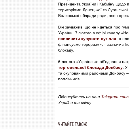
Президента України і Кабміну щодо 
територіями Донецької та Луганської 
Волинської облради ради, член през
Він зауважив, що не йдеться про гум
України. З лютого в ефірі каналу «Н
припинити купувати вугілля
та еле
фінансуємо тероризм», - зазначив Іг
блокаду.
6 лютого «Українське об'єднання па
торговельної блокади Донбасу
. У
та окупованими районами Донбасу – це
поплічників.
Підписуйтесь на наш
Telegram-кана
України та світу
ЧИТАЙТЕ ТАКОЖ