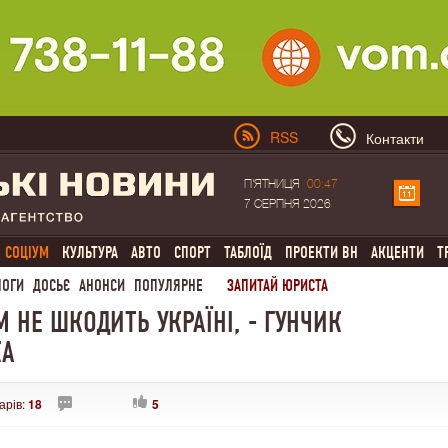
RSS
Контакти
П'ЯТНИЦЯ
00:47
7 СЕРПНЯ 2026
СОЦІУМ
КУЛЬТУРА
АВТО
СПОРТ
ТАБЛОЇД
ПРОЕКТИ ВН
АКЦЕНТИ
Т
ЛОГИ
ДОСЬЄ
АНОНСИ
ПОПУЛЯРНЕ
ЗАПИТАЙ ЮРИСТА
 НЕ ШКОДИТЬ УКРАЇНІ, - ГУНЧИК
КА
арів:
18
5