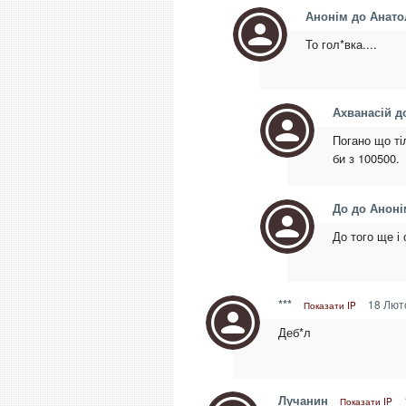
Анонім до Анато
То гол*вка....
Ахванасій д
Погано що ті
би з 100500.
До до Аноні
До того ще і 
***
18 Люто
Показати IP
Деб*л
Лучанин
Показати IP