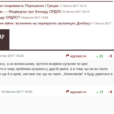
сі покривають Порошенко і Грицак
11 Лютого 2017 16:10
ів», – Медведчук про блокаду ОРДЛО
16 Лютого 2017 23:15
окаду ОРДЛО?
9 Березня 2017 19:53
я війни: волиняни на перекритих залізницях Донбасу
17 Лютого 2017
АР
того 2017 16:20
відповісти
- 5
+ 51
есу, а не волинському, вугілля всерівно купуємо по цені
то в чому проблема купувати у другій країні, а в тому що ви всі моло
ле ще й в крові, настане час що на таких ,,бізнесменів" я буду дивитися в
18 Лютого 2017 16:30
відповісти
- 8
+ 17