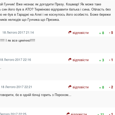
й Гунчик! Вже незнає як догодити Презу. Кошмар! Як може таке
 син його був в АТО? Терміново відправити батька і сина. Область без
бо не був в Гараджі на Алеі і не коснулось його особисто. Боже бережи
вників нелюдів що Гунчика що Презика.
18 Лютого 2017 21:14
відповісти
- 5
+ 8
!!! І як все цинічно!!!!!
18 Лютого 2017 22:16
відповісти
- 1
+ 3
.
18 Лютого 2017 22:21
відповісти
- 2
+ 8
говорити, бо в одній бочці горить з Порохом...
Лютого 2017 22:25
відповісти
- 1
+ 11