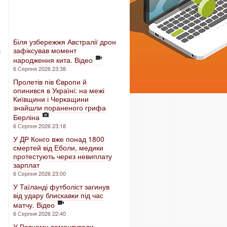
Біля узбережжя Австралії дрон
зафіксував момент
і
народження кита. Відео
6 Серпня 2026 23:38
Пролетів пів Європи й
опинився в Україні: на межі
Київщини і Черкащини
знайшли пораненого грифа
Берліна
6 Серпня 2026 23:18
У ДР Конго вже понад 1800
смертей від Еболи, медики
протестують через невиплату
зарплат
6 Серпня 2026 23:00
У Таїланді футболіст загинув
від удару блискавки під час
матчу. Відео
6 Серпня 2026 22:40
У Ратному демонтували