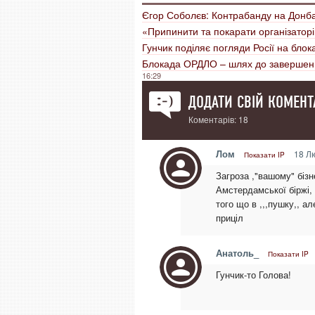
Єгор Соболєв: Контрабанду на Донба
«Припинити та покарати організатор
Гунчик поділяє погляди Росії на бл
Блокада ОРДЛО – шлях до завершенн
16:29
ДОДАТИ СВІЙ КОМЕНТ
Коментарів: 18
Лом
18 Лю
Показати IP
Загроза ,"вашому" бізн
Амстердамської біржі, 
того що в ,,,пушку,, а
приціл
Анатоль_
Показати IP
Гунчик-то Голова!