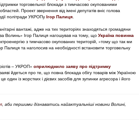
підтримки торговельної блокади з тимчасово окупованими
областей. Проект звернення від імені депутатів вніс голова
идії політради УКРОПу
Ігор Палиця
.
анітарні вантажі, адже на тих територіях знаходяться громадяни
ова Волинь» Ігор Палиця нагошував на тому, що
Україна повинна
ктроенергію з тимчасово окупованих територій, «тому що так ми
ор Палиця та наголосив на необхідності встановити торговельну
тріотів – УКРОП»
оприлюднило заяву про підтримку
 заяві йдеться про те, що повна блокада обігу товарів між Україною
 один із жорстких і дієвих засобів для зупинки агресора і його
л
, аби першими дізнаватись найактуальніші новини Волині,