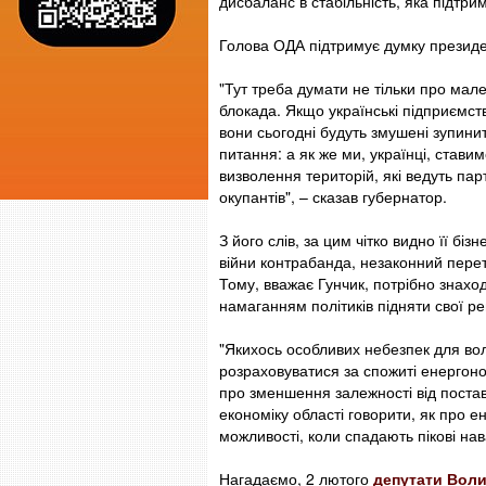
дисбаланс в стабільність, яка підтрим
Голова ОДА підтримує думку президен
"Тут треба думати не тільки про мале
блокада. Якщо українські підприємств
вони сьогодні будуть змушені зупини
питання: а як же ми, українці, ставим
визволення територій, які ведуть пар
окупантів", – сказав губернатор.
З його слів, за цим чітко видно її біз
війни контрабанда, незаконний перет
Тому, вважає Гунчик, потрібно знахо
намаганням політиків підняти свої ре
"Якихось особливих небезпек для во
розраховуватися за спожиті енергоно
про зменшення залежності від поставо
економіку області говорити, як про 
можливості, коли спадають пікові нав
Нагадаємо, 2 лютого
депутати Воли