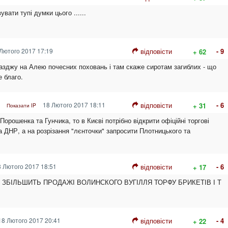
вати тупі думки цього ......
Лютого 2017 17:19
відповісти
- 9
+ 62
разджу на Алею почесних поховань і там скаже сиротам загиблих - що
е благо.
18 Лютого 2017 18:11
відповісти
- 6
+ 31
Показати IP
Порошенка та Гунчика, то в Києві потрібно відкрити офіційні торгові
 ДНР, а на розрізання "лєнточки" запросити Плотницького та
 Лютого 2017 18:51
відповісти
- 6
+ 17
ЗБІЛЬШИТЬ ПРОДАЖІ ВОЛИНСКОГО ВУГІЛЛЯ ТОРФУ БРИКЕТІВ І Т
8 Лютого 2017 20:41
відповісти
- 4
+ 22