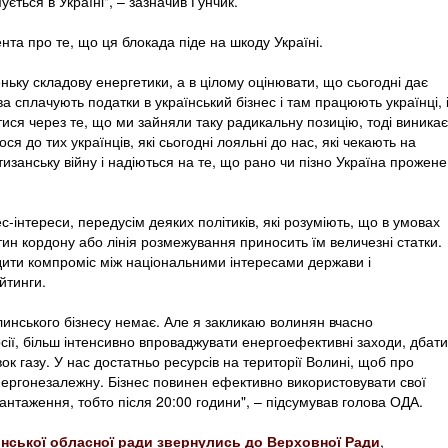
ується в Україні", – зазначив Гунчик.
та про те, що ця блокада піде на шкоду Україні.
ньку складову енергетики, а в цілому оцінювати, що сьогодні дає
а сплачують податки в український бізнес і там працюють українці, 
тися через те, що ми зайняли таку радикальну позицію, тоді виникає
ося до тих українців, які сьогодні лояльні до нас, які чекають на
тизанську війну і надіються на те, що рано чи пізно Україна прожене
нес-інтереси, передусім деяких політиків, які розуміють, що в умовах
ин кордону або лінія розмежування приносить їм величезні статки.
дити компроміс між національними інтересами держави і
йтинги.
линського бізнесу немає. Але я закликаю волинян вчасно
сії, більш інтенсивно впроваджувати енергоефективні заходи, дбати
к газу. У нас достатньо ресурсів на території Волині, щоб про
енергонезалежну. Бізнес повинен ефективно використовувати свої
антаження, тобто після 20:00 години", – підсумував голова ОДА.
нської обласної ради звернулись до Верховної Ради
,