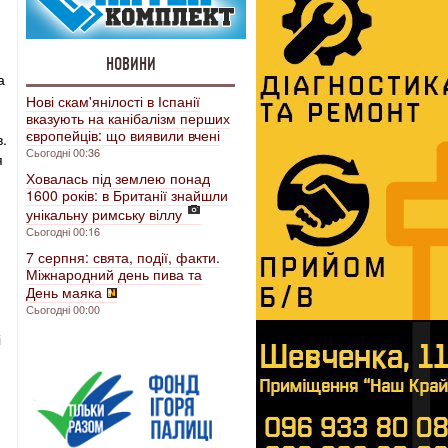
НОВИНИ
а
Нові скам'янілості в Іспанії
вказують на канібалізм перших
європейців: що виявили вчені
в.
Сьогодні 00:36
я
Ховалась під землею понад
1600 років: в Британії знайшли
унікальну римську віллу
Сьогодні 00:16
7 серпня: свята, події, факти.
Міжнародний день пива та
День маяка
Сьогодні 00:00
і