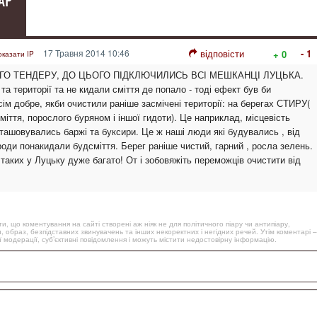
АР
17 Травня 2014 10:46
відповісти
- 1
+ 0
оказати IP
ОГО ТЕНДЕРУ, ДО ЦЬОГО ПІДКЛЮЧИЛИСЬ ВСІ МЕШКАНЦІ ЛУЦЬКА.
та території та не кидали сміття де попало - тоді ефект був би
ім добре, якби очистили раніше засмічені території: на берегах СТИРУ(
міття, порослого буряном і іншої гидоти). Це наприклад, місцевість
зташовувались баржі та буксири. Це ж наші люди які будувались , від
оди понакидали будсміття. Берег раніше чистий, гарний , росла зелень.
таких у Луцьку дуже багато! От і зобовяжіть переможців очистити від
, що коментування на сайті створені аж ніяк не для політичного піару чи антипіару,
, образ, безпідставних звинувачень та інших некоректних і негідних речей. Утім коментарі –
 модерації, суб’єктивні повідомлення і можуть містити недостовірну інформацію.