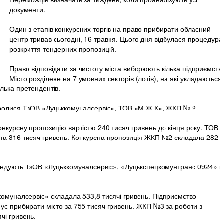
документи.
Один з етапів конкурсних торгів на право прибирати обласний
центр тривав сьогодні, 16 травня. Цього дня відбулася процедур
розкриття тендерних пропозицій.
Право відповідати за чистоту міста виборюють кілька підприємст
Місто розділене на 7 умовних секторів (лотів), на які укладаютьс
ілька претендентів.
оролися ТзОВ «Луцьккомуналсервіс», ТОВ «М.Ж.К», ЖКП № 2.
нкурсну пропозицію вартістю 240 тисяч гривень до кінця року. ТОВ
та 316 тисяч гривень. Конкурсна пропозиція ЖКП №2 складала 282
тендують ТзОВ «Луцьккомуналсервіс», «Луцькспецкомунтранс 0924» 
омуналсервіс» складала 533,8 тисячі гривень. Підприємство
є прибирати місто за 755 тисяч гривень. ЖКП №3 за роботи з
чі гривень.