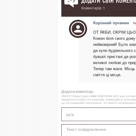
ДОДАТИ СВІЙ КОМЕНТ
Коментарів: 1
Корінний лучанин
П
ОТ ЯКБИ, ОКРІМ ЦЬ
Кожен біля свого дому 
неймовірний! Було зовс
де купи будівельного с
бувшої пристані де ро
великої любові до прир
Тепер там жахи. Місць 
сміття ці місця.
Додати коментар:
УВАГА! Користувач www.volynnews.com має розуміти
зведення особистих рахунків, комерційної реклами
це не редакційні матеріали, не мають попередньої