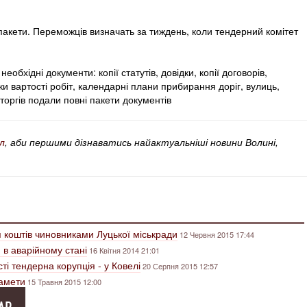
пакети. Переможців визначать за тиждень, коли тендерний комітет
необхідні документи: копії статутів, довідки, копії договорів,
ки вартості робіт, календарні плани прибирання доріг, вулиць,
и торгів подали повні пакети документів
л
, аби першими дізнаватись найактуальніші новини Волині,
 коштів чиновниками Луцької міськради
12 Червня 2015 17:44
 в аварійному стані
16 Квітня 2014 21:01
ті тендерна корупція - у Ковелі
20 Серпня 2015 12:57
намети
15 Травня 2015 12:00