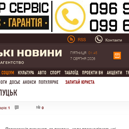
RSS
Контакти
П'ЯТНИЦЯ
01:45
7 СЕРПНЯ 2026
СОЦІУМ
КУЛЬТУРА
АВТО
СПОРТ
ТАБЛОЇД
ПРОЕКТИ ВН
АКЦЕНТИ
Т
ЛОГИ
ДОСЬЄ
АНОНСИ
ПОПУЛЯРНЕ
ЗАПИТАЙ ЮРИСТА
ЛУЦЬК
арів:
1
0
Переможців визначать за тиждень, коли проаналізують усі