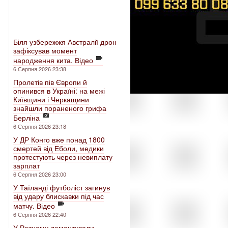
Біля узбережжя Австралії дрон
зафіксував момент
народження кита. Відео
6 Серпня 2026 23:38
Пролетів пів Європи й
опинився в Україні: на межі
Київщини і Черкащини
знайшли пораненого грифа
Берліна
6 Серпня 2026 23:18
У ДР Конго вже понад 1800
смертей від Еболи, медики
протестують через невиплату
зарплат
6 Серпня 2026 23:00
У Таїланді футболіст загинув
від удару блискавки під час
матчу. Відео
6 Серпня 2026 22:40
У Ратному демонтували