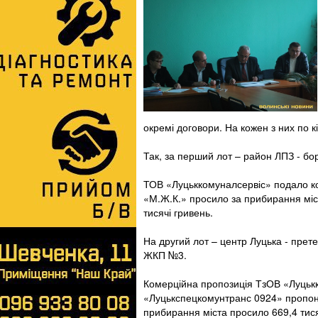
окремі договори. На кожен з них по к
Так, за перший лот – район ЛПЗ - б
ТОВ «Луцьккомуналсервіс» подало ко
«М.Ж.К.» просило за прибирання міс
тисячі гривень.
На другий лот – центр Луцька - пре
ЖКП №3.
Комерційна пропозиція ТзОВ «Луцькк
«Луцькспецкомунтранс 0924» пропону
прибирання міста просило 669,4 тися