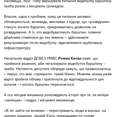
пасовища, ліси. Тому вирішувати питання видобутку бурштину
треба разом з місцевою громадою.
Власне, одна з проблем, чому це питання активно
обговорюється, вочевидь, випливає з підозр, що «розвідники»
стануть копати бурштин, прикриваючись дозволом на
розвідування. А ті, хто видобуватимуть бурштин, повинні
дбайливо ставитися до тих земель – здійснювати
рекультивацію після видобутку, відновлювати зруйновану
інфраструктуру.
Начальник відділ ДСБЕЗ УМВС
Роман Качан
каже, що
приймати рішення, аби легалізувати видобуток бурштину –
треба. Натомість депутати облради кажуть, що правоохоронці
– перші, хто має «прикрити» такий бізнес. Мовляв, кілька разів
варто зробити облаву і притягнути до відповідальності цих
копачів – і копати бурштин перехочеться.
А ось місцеві мешканці розповідають історії про те, як міліція
«захищає» і надра, і місцевих мешканців.
«В ліс зайти не можемо – перестрівають люди в масках, на
чорних номерах, людей б’ють прикладами по голові,