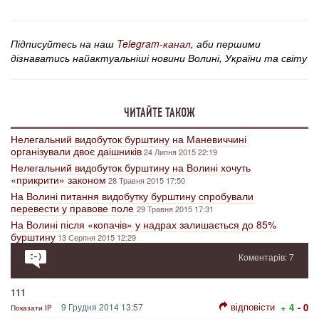
Підписуйтесь на наш
Telegram-канал
, аби першими
дізнаватись найактуальніші новини Волині, України та світу
ЧИТАЙТЕ ТАКОЖ
Нелегальний видобуток бурштину на Маневиччині
організували двоє даішників
24 Липня 2015 22:19
Нелегальний видобуток бурштину на Волині хочуть
«прикрити» законом
28 Травня 2015 17:50
На Волині питання видобутку бурштину спробували
перевести у правове поле
29 Травня 2015 17:31
На Волині після «копачів» у надрах залишається до 85%
бурштину
13 Серпня 2015 12:29
Коментарів: 7
111
відповісти
9 Грудня 2014 13:57
+ 4
- 0
Показати IP