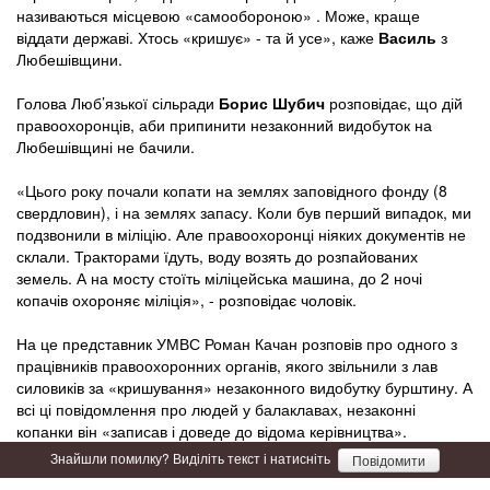
називаються місцевою «самообороною» . Може, краще
віддати державі. Хтось «кришує» - та й усе», каже
Василь
з
Любешівщини.
Голова Люб’язької сільради
Борис Шубич
розповідає, що дій
правоохоронців, аби припинити незаконний видобуток на
Любешівщині не бачили.
«Цього року почали копати на землях заповідного фонду (8
свердловин), і на землях запасу. Коли був перший випадок, ми
подзвонили в міліцію. Але правоохоронці ніяких документів не
склали. Тракторами їдуть, воду возять до розпайованих
земель. А на мосту стоїть міліцейська машина, до 2 ночі
копачів охороняє міліція», - розповідає чоловік.
На це представник УМВС Роман Качан розповів про одного з
працівників правоохоронних органів, якого звільнили з лав
силовиків за «кришування» незаконного видобутку бурштину. А
всі ці повідомлення про людей у балаклавах, незаконні
копанки він «записав і доведе до відома керівництва».
Знайшли помилку? Виділіть текст і натисніть
Повідомити