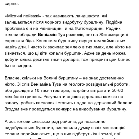
сирцю.
«Місячні пейзажі» - так називають ландшафти, які
залишаються після чорного видобутку бурштину. Подібна
проблема є й на Рівненщині, й на Житомирщині. Радник
голови облради
Веніамін Туз
розповів, що на Житомирщині –
справжня біда. Копанням бурштину-сирцю там займаються
навіть діти. І часто їх засипає землею в тих ямах, але ніхто не
зізнається, що ці діти копали бурштин. Адже за день можна
добути кілька десятків тисяч доларів, тож прикрити цей бізнес
їм не вигідно.
Власне, скільки на Волині бурштину – не знає достеменно
ніхто. Зі слів Веніаміна Туза на геолого-розвідувальні роботи,
аби дослідити 10 тисяч гектарів, потрібно витратити 50-60
мільйонів гривень. Результати оцінює державна комісія по
запасу, робить висновок і ставить надра на державний баланс.
Згодом вже проводиться конкурс на видобування бурштину.
А ось голови сільських рад районів, де незаконно
видобувається бурштин, висловили думку своїх мешканців:
селяни переймаються, що в них відберуть їхні землі, паї,