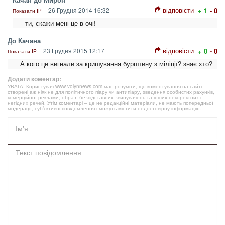
відповісти
26 Грудня 2014 16:32
+ 1
- 0
Показати IP
ти, скажи мені це в очі!
До Качана
відповісти
23 Грудня 2015 12:17
+ 0
- 0
Показати IP
А кого це вигнали за кришування бурштину з міліції? знає хто?
Додати коментар:
УВАГА! Користувач www.volynnews.com має розуміти, що коментування на сайті
створені аж ніяк не для політичного піару чи антипіару, зведення особистих рахунків,
комерційної реклами, образ, безпідставних звинувачень та інших некоректних і
негідних речей. Утім коментарі – це не редакційні матеріали, не мають попередньої
модерації, суб’єктивні повідомлення і можуть містити недостовірну інформацію.