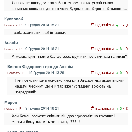
Допоки не наведем лад з багатством наших українських
корисних копалин, до того часу будим жити бідно -в більшості...
Кулявлоб
відповісти
9 Грудня 2014 15:21
+ 1
- 0
Показати IP
Треба захищати свої інтереси.
Анонім
відповісти
9 Грудня 2014 16:21
+ 8
- 0
Показати IP
А можна цим тіпам в балаклавах вручити повістки там на місці?
Виктор Федорович про до Анонім
відповісти
19 Грудня 2014 13:29
+ 0
- 0
Показати IP
Яки повистки це в основно хлопци з Айдару яки якщо вирити
нашим "чесним" ЗМИ и так вже "успишно" воюють на
"передовий"
Мирон
відповісти
9 Грудня 2014 18:21
+ 5
- 2
Показати IP
Хай Качан розкаже скільки він дав "дозволів"на кохання і
скільки йому платять за "кришу"???!!!
Качан до Мирон