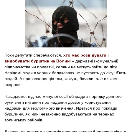
Поки депутати сперечаються,
хто має розвідувати і
видобувати бурштин на Волині
– державні (комунальні)
підприємства чи приватні, селяни не можуть зайти до лісу.
Невідомі люди в чорних балаклавах не пускають до лісу, б’ють
людей. А правоохоронців там, кажуть, бачили, але в якості
охорони.
Нагадаємо, під час минулої сесії облради з порядку денного
були зняті питання про надання дозволу користування
надрами для геологічного вивчення. Йдеться про поклади
бурштину, які нині незаконно видобуваються на теренах
волинських районів.
Власне, на розгляд депутатів пропонувалося 6 проектів рішень