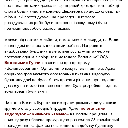
про надання таких дозволів. Це перший крок для того, аби ці
фірми брали участь у конкурсі Держгеонагляду. До слова, три
фірми, які претендували на проведення геолого-
розвідувальних робіт були створені півроку тому і були
пов’язані між собою засновниками.
Маючи під ногами мільйони, а можливо й мільярди, на Волині
владці досі не знають що з ними робити. Направити
видобування бурштину в легальне русло – питання, яке
поставив одним з пріоритетних голова Волинської ОДА
Володимир Гунчик
, заявивши про програму
«Волиньбурштин». Однак, як то кажуть, віз і нині там. Адже
обіцяного громадського обговорення питання видобутку
бурштину досі не було. А ось проекти рішення про надання
дозволу на геологічне вивчення вже були розроблені, однак
вони врешті були зняті.
Чи стане Волинь бурштиновим краєм розмовляли учасники
круглого столу сьогодні, 9 грудня. Адже
нелегальний
видобуток «сонячного каменю»
на Волині процвітає. З
початку року обласна прокуратура розпочала 23 кримінальні
провадження за фактом незаконного видобутку бурштину-