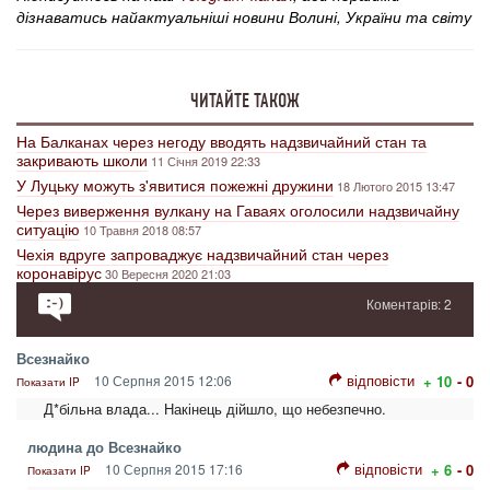
дізнаватись найактуальніші новини Волині, України та світу
ЧИТАЙТЕ ТАКОЖ
На Балканах через негоду вводять надзвичайний стан та
закривають школи
11 Січня 2019 22:33
У Луцьку можуть з'явитися пожежні дружини
18 Лютого 2015 13:47
Через виверження вулкану на Гаваях оголосили надзвичайну
ситуацію
10 Травня 2018 08:57
Чехія вдруге запроваджує надзвичайний стан через
коронавірус
30 Вересня 2020 21:03
Коментарів: 2
Всезнайко
відповісти
10 Серпня 2015 12:06
+ 10
- 0
Показати IP
Д*більна влада... Накінець дійшло, що небезпечно.
людина до Всезнайко
відповісти
10 Серпня 2015 17:16
+ 6
- 0
Показати IP