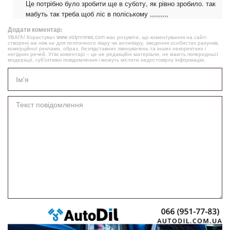
Це потрібно було зробити ще в суботу, як рівно зробило. так
мабуть так треба щоб ліс в поліському ,,,,,,,,,
Додати коментар:
УВАГА! Користувач www.volynnews.com має розуміти, що коментування на сайті
створені аж ніяк не для політичного піару чи антипіару, зведення особистих рахунків,
комерційної реклами, образ, безпідставних звинувачень та інших некоректних і
негідних речей. Утім коментарі – це не редакційні матеріали, не мають попередньої
модерації, суб’єктивні повідомлення і можуть містити недостовірну інформацію.