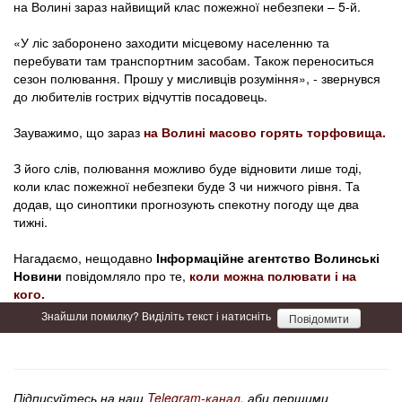
на Волині зараз найвищий клас пожежної небезпеки – 5-й.
«У ліс заборонено заходити місцевому населенню та
перебувати там транспортним засобам. Також переноситься
сезон полювання. Прошу у мисливців розуміння», - звернувся
до любителів гострих відчуттів посадовець.
Зауважимо, що зараз
на Волині масово горять торфовища.
З його слів, полювання можливо буде відновити лише тоді,
коли клас пожежної небезпеки буде 3 чи нижчого рівня. Та
додав, що синоптики прогнозують спекотну погоду ще два
тижні.
Нагадаємо, нещодавно
Інформаційне агентство Волинські
Новини
повідомляло про те,
коли можна полювати і на
кого.
Знайшли помилку? Виділіть текст і натисніть
Повідомити
Підписуйтесь на наш
Telegram-канал
, аби першими