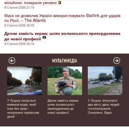
мільйони: покарали умовно
8 Серпня 2026 21:14
Маск не дозволив Україні використовувати Starlink для ударів
по Росії, – The Atlantic
8 Серпня 2026 20:45
Дрони замість керма: шлях волинського прикордонника
до нової професії
8 Серпня 2026 20:16
МУЛЬТИМЕДІА
У Луцьку патрульні
Дрони замість керма:
У Луцьку зіткнулися
виявили водія, який
шлях волинського
два авто: двох людей
їхав без прав і
прикордонника до
госпіталізували.
неналежно перевозив
нової професії
Оновлено. Відео
дітей