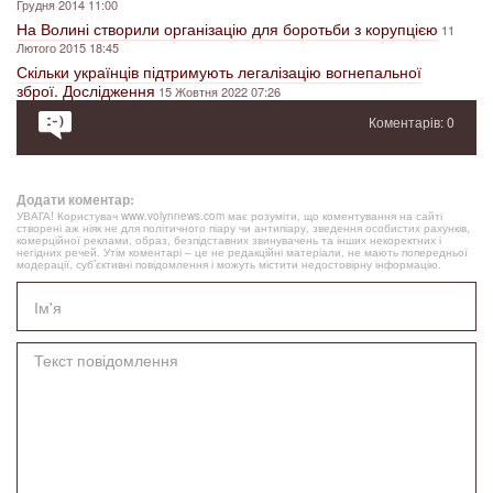
Грудня 2014 11:00
На Волині створили організацію для боротьби з корупцією
11
Лютого 2015 18:45
Скільки українців підтримують легалізацію вогнепальної
зброї. Дослідження
15 Жовтня 2022 07:26
Коментарів: 0
Додати коментар:
УВАГА! Користувач www.volynnews.com має розуміти, що коментування на сайті
створені аж ніяк не для політичного піару чи антипіару, зведення особистих рахунків,
комерційної реклами, образ, безпідставних звинувачень та інших некоректних і
негідних речей. Утім коментарі – це не редакційні матеріали, не мають попередньої
модерації, суб’єктивні повідомлення і можуть містити недостовірну інформацію.