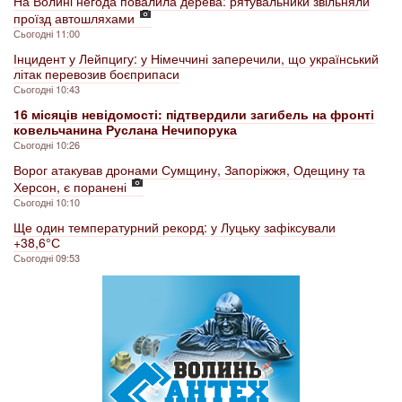
На Волині негода повалила дерева: рятувальники звільняли
проїзд автошляхами
Сьогодні 11:00
Інцидент у Лейпцигу: у Німеччині заперечили, що український
літак перевозив боєприпаси
Сьогодні 10:43
16 місяців невідомості: підтвердили загибель на фронті
ковельчанина Руслана Нечипорука
Сьогодні 10:26
Ворог атакував дронами Сумщину, Запоріжжя, Одещину та
Херсон, є поранені
Сьогодні 10:10
Ще один температурний рекорд: у Луцьку зафіксували
+38,6° С
Сьогодні 09:53