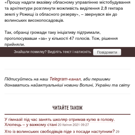
«Прошу надати вказівку обласному управлінню містобудування
та архітектури розглянути можливість виділення 2,8 гектара
землі у Рожищі із обласного резерву», – звернувся він до
волинських високопосадовців.
Так, обранці громади таку ініціативу підтримали,
проголосувавши «за» у кількості 47 голосів. Тож, рішення
прийняли.
Знайшли помилку? Виділіть текст і натисніть
Повідомити
Підписуйтесь на наш
Telegram-канал
, аби першими
дізнаватись найактуальніші новини Волині, України та світу
ЧИТАЙТЕ ТАКОЖ
У гімназії під час занять школяр отримав кулю в голову.
Хлопець – у важкому стані
20 Квітня 2021 09:27
Хто із волинських свободівців піде з посади наступним?
29