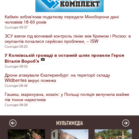
Кабмін зобовʼязав податкову передати Міноборони дані
чоловіків 18-60 років
Сьогодні 09:37
ЗСУ взяли під вогневий контроль лінію між Кримом і Росією: в
окупантів почалися серйозні проблеми, – ISW
Сьогодні 09:20
У Колківській громаді в останній шлях провели Героя
Віталія Вороб'я
Сьогодні 09:03
Дрони атакували Єкатеринбург: на території складу
Wildberries вирує пожежа
Сьогодні 08:46
Гашиш, марихуана, кокаїн: у Польщі поліція вилучила майже
пів тонни наркотиків
Сьогодні 08:29
МУЛЬТИМЕДІА