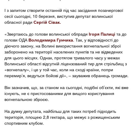
І з запитом створити останній під час засідання позачергової
сесії сьогодні, 10 березня, виступив депутат волинської
обласної ради
Сергій Сівак.
«Звертаюсь до голови волинської облради
Ігоря Палиці
та до
голови ОДА
Володимира Гунчика
.
Так, у відповідності до
діючого закону, на Волині використання вогнепальної зброї
заборонено на території населених пунктів та не відведених
для цього місцях. Однак, протягом тривалого часу у межах
Волинської області відсутній ліцензований тир для стрільбищ з
«вогнепалу», і це у той час, коли на сході країни, попри
перемир’я, ведуться бойові дії», – зауважив обранець громади.
Він зазначив, що, за станом на сьогодні, подібні об’єкти, які вже
існують, не є пристосованими для вищого користування
вогнепальною зброєю.
На думку депутата, найбільш для таких потреб підходить
територія, площею 2,8 гектара, що межує з рожищенським
спортивним клубом.