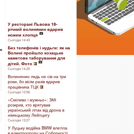
У ресторані Львова 18-
річний волинянин вдарив
ножем хлопця
Сьогодні 14:43
Без телефонів і нудьги: як на
Волині пройшло козацьке
наметове таборування для
дітей. Фото
Сьогодні 14:25
Волинянин ледь не сів на три
роки, бо вісім разів вдарив
працівника ТЦК
Сьогодні 13:56
«Сміливо і мужньо»: ЗМІ
розкрив, хто врятував
український літак від дрона в
німецькому Лейпцигу
Сьогодні 13:27
У Луцьку водійка BMW влетіла
в електроопору на Соборності.