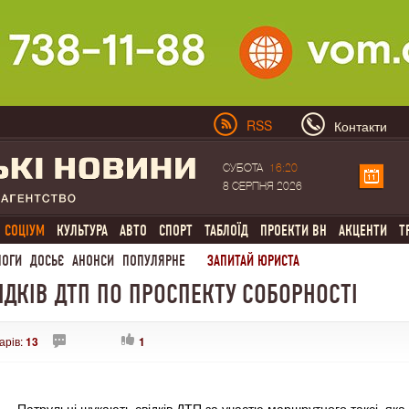
RSS
Контакти
СУБОТА
16:20
8 СЕРПНЯ 2026
СОЦІУМ
КУЛЬТУРА
АВТО
СПОРТ
ТАБЛОЇД
ПРОЕКТИ ВН
АКЦЕНТИ
Т
ЛОГИ
ДОСЬЄ
АНОНСИ
ПОПУЛЯРНЕ
ЗАПИТАЙ ЮРИСТА
ІДКІВ ДТП ПО ПРОСПЕКТУ СОБОРНОСТІ
арів:
13
1
Патрульні шукають свідків ДТП за участю маршрутного таксі, яка