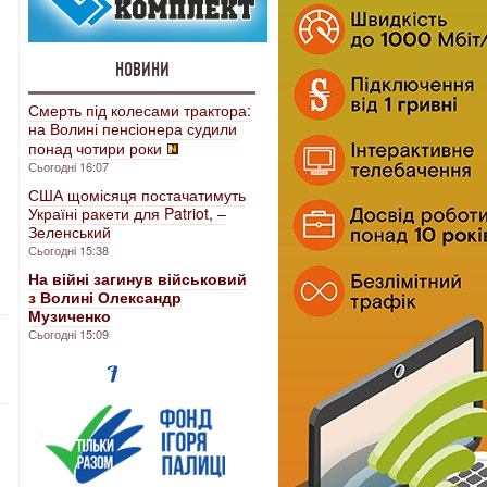
НОВИНИ
Смерть під колесами трактора:
на Волині пенсіонера судили
понад чотири роки
Сьогодні 16:07
США щомісяця постачатимуть
Україні ракети для Patriot, –
Зеленський
Сьогодні 15:38
На війні загинув військовий
з Волині Олександр
Музиченко
Сьогодні 15:09