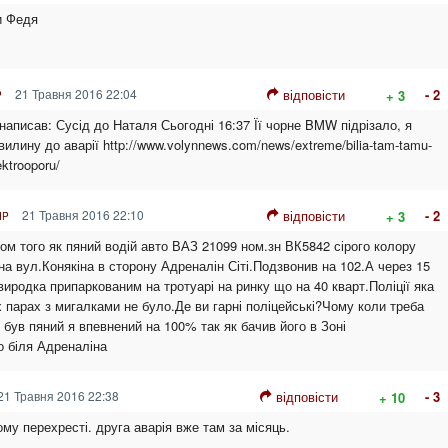
и Федя
21 Травня 2016 22:04
відповісти
- 2
+ 3
P
н написав: Сусід до Наталя Сьогодні 16:37 Її чорне BMW підрізало, я
вилину до аварії http://www.volynnews.com/news/extreme/bilia-tam-tamu-
ektrooporu/
21 Травня 2016 22:10
відповісти
- 2
+ 3
IP
ом того як пяний водій авто ВАЗ 21099 ном.зн ВК5842 сірого колору
на вул.Конякіна в сторону Адреналін Сіті.Подзвонив на 102.А через 15
виродка припаркованим на тротуарі на ринку що на 40 кварт.Поліції яка
х парах з мигалками не було.Де ви гарні поліцейські?Чому коли треба
був пяний я впевнений на 100% так як бачив його в Зоні
 біля Адреналіна
21 Травня 2016 22:38
відповісти
- 3
+ 10
му перехресті. друга аварія вже там за місяць.