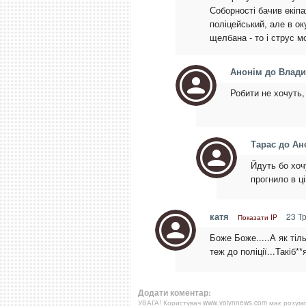
Соборності бачив екіпа
поліцейський, але в ок
щелбана - то і струс моз
Анонім до Влад
Робити не хочуть, 
Тарас до Ан
Йдуть бо хоч
прогнило в ці
катя
23 Тр
Показати IP
Боже Боже.....А як тіл
теж до поліції...Такіб*
Додати коментар:
УВАГА! Користувач www.volynnews.com має розуміти