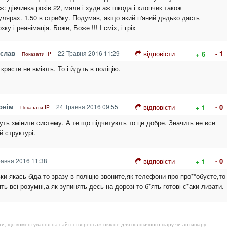
ж: дівчинка років 22, мале і худе аж шкода і хлопчик також
улярах. 1.50 в стрибку. Подумав, якщо який п'яний дядько дасть
ку і реанімація. Боже, Боже !!! І сміх, і гріх
ислав
22 Травня 2016 11:29
відповісти
- 1
+ 6
Показати IP
красти не вміють. То і йдуть в поліцію.
онім
24 Травня 2016 09:55
відповісти
- 0
+ 1
Показати IP
уть змінити систему. А те що підчитують то це добре. Значить не все
й структурі.
авня 2016 11:38
відповісти
- 0
+ 1
ьки якась біда то зразу в поліцію звоните,як телефони про про**обуєте,то
*ять всі розумні,а як зупинять десь на дорозі то б*ять готові с*аки лизати.
, що коментування на сайті створені аж ніяк не для політичного піару чи антипіару,