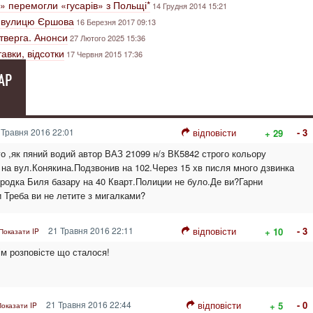
» перемогли «гусарів» з Польщі*
14 Грудня 2014 15:21
а вулицю Єршова
16 Березня 2017 09:13
етверга. Анонси
27 Лютого 2025 15:36
авки, відсотки
17 Червня 2015 17:36
АР
Травня 2016 22:01
відповісти
- 3
+ 29
о ,як пяний водий автор ВАЗ 21099 н/з ВК5842 строго кольору
на вул.Конякина.Подзвонив на 102.Через 15 хв писля много дзвинка
иродка Биля базару на 40 Кварт.Полиции не було.Де ви?Гарни
 Треба ви не летите з мигалками?
21 Травня 2016 22:11
відповісти
- 3
+ 10
Показати IP
ім розповісте що сталося!
21 Травня 2016 22:44
відповісти
- 0
+ 5
Показати IP