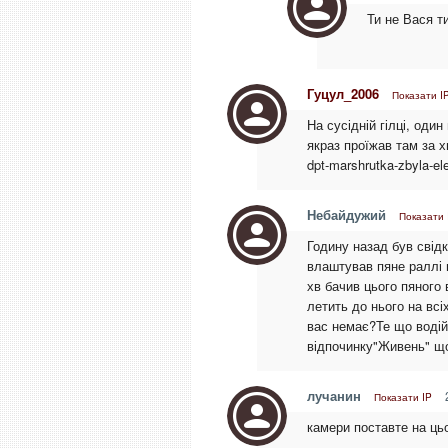
Ти не Вася т
Гуцул_2006
Показати I
На сусідній гілці, оди
якраз проїжав там за х
dpt-marshrutka-zbyla-el
Небайдужий
Показати 
Годину назад був свідк
влаштував пяне раллі 
хв бачив цього пяного 
летить до нього на всі
вас немає?Те що водій 
відпочинку"Живень" що
лучанин
Показати IP
камери поставте на цьо