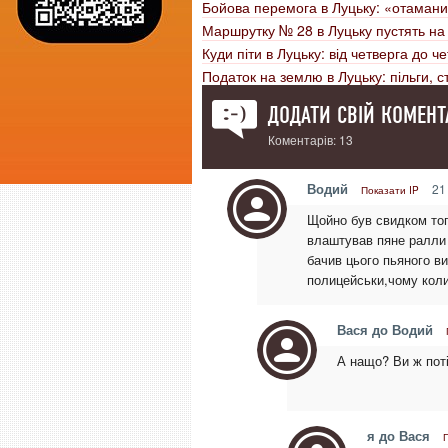
Бойова перемога в Луцьку: «отамани
Маршрутку № 28 в Луцьку пустять н
Куди піти в Луцьку: від четверга до ч
Податок на землю в Луцьку: пільги, ст
ДОДАТИ СВІЙ КОМЕНТ
Коментарів: 13
Водий
21 
Показати IP
Щойно був свидком тог
влаштував пяне ралли 
бачив цього пьяного в
полицейськи,чому коли
Вася до Водий
А нащо? Ви ж пот
я до Вася