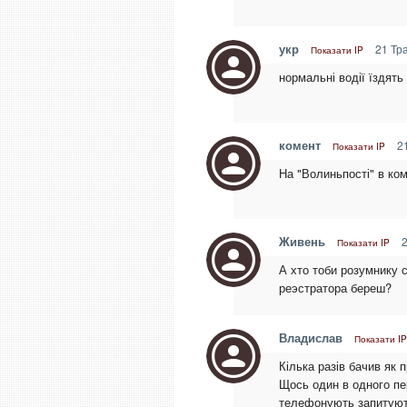
укр
21 Тра
Показати IP
нормальні водії їздять
комент
21
Показати IP
На "Волиньпості" в ком
Живень
2
Показати IP
А хто тоби розумнику 
реэстратора береш?
Владислав
Показати IP
Кілька разів бачив як
Щось один в одного пе
телефонують запитують