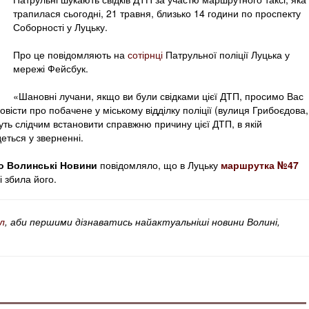
трапилася сьогодні, 21 травня, близько 14 години по проспекту
Соборності у Луцьку.
Про це повідомляють на
сотірнці
Патрульної поліції Луцька у
мережі Фейсбук.
«Шановні лучани, якщо ви були свідками цієї ДТП, просимо Вас
вісти про побачене у міському відділку поліції (вулиця Грибоєдова,
уть слідчим встановити справжню причину цієї ДТП, в якій
еться у зверненні.
о Волинські Новини
повідомляло, що в Луцьку
маршрутка №47
 збила його.
л
, аби першими дізнаватись найактуальніші новини Волині,