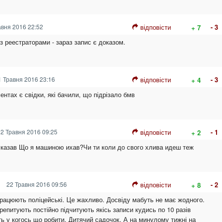
вня 2016 22:52
відповісти
- 3
+ 7
 з реестраторами - зараз запис є доказом.
 Травня 2016 23:16
відповісти
- 3
+ 4
ентах є свідки, які бачили, що підрізало бмв
2 Травня 2016 09:25
відповісти
- 1
+ 2
сказав Що я машиною ихав?Чи ти коли до свого хлива идеш теж
22 Травня 2016 09:56
відповісти
- 2
+ 8
 працюють поліцейські. Це жахливо. Досвіду мабуть не має жодного.
репитують постійно підчитують якісь записи кудись по 10 разів
 у когось що робити. Дитячий садочок. А на минулому тижні на