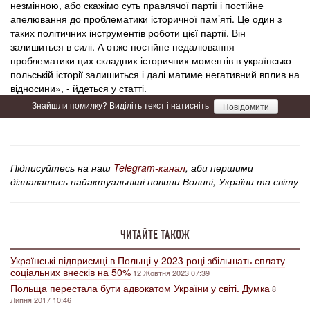
незмінною, або скажімо суть правлячої партії і постійне
апелювання до проблематики історичної пам’яті. Це один з
таких політичних інструментів роботи цієї партії. Він
залишиться в силі. А отже постійне педалювання
проблематики цих складних історичних моментів в українсько-
польській історії залишиться і далі матиме негативний вплив на
відносини», - йдеться у статті.
Знайшли помилку? Виділіть текст і натисніть
Повідомити
Підписуйтесь на наш
Telegram-канал
, аби першими
дізнаватись найактуальніші новини Волині, України та світу
ЧИТАЙТЕ ТАКОЖ
Українські підприємці в Польщі у 2023 році збільшать сплату
соціальних внесків на 50%
12 Жовтня 2023 07:39
Польща перестала бути адвокатом України у світі. Думка
8
Липня 2017 10:46