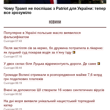
НОВИНИ
Популярне в Україні польське масло виявилося
фальсифікатом
Сьогодні 07:43
Після застілля сів за кермо, бо дружина потрапила в лікарню:
як луцький суд покарав водія за п’яну їзду
Сьогодні 07:16
У двох селах біля Луцька відремонтують дороги. Де саме
Сьогодні 06:44
Громади Волині отримали в розпорядження майже 7,6 млрд
грн податкових платежів
Сьогодні 06:19
Вчені за допомогою ШІ створили 16 нових синтетичних вірусів
Сьогодні 00:32
На дні моря виявили унікальний нацистський торпедний
катер
Сьогодні 00:15