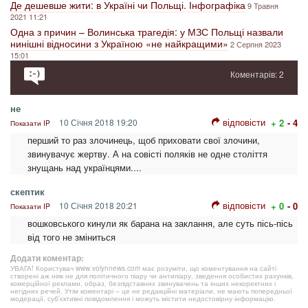
Де дешевше жити: в Україні чи Польщі. Інфографіка
9 Травня
2021 11:21
Одна з причин – Волинська трагедія: у МЗС Польщі назвали
нинішні відносини з Україною «не найкращими»
2 Серпня 2023
15:01
Коментарів: 2
не
відповісти
10 Січня 2018 19:20
+ 2
- 4
Показати IP
перший то раз злочинець, щоб приховати свої злочини,
звинувачує жертву. А на совісті поляків не одне століття
знущань над українцями....
скептик
відповісти
10 Січня 2018 20:21
+ 0
- 0
Показати IP
вошковського кинули як барана на заклання, але суть пісь-пісь
від того не зміниться
Додати коментар:
УВАГА! Користувач www.volynnews.com має розуміти, що коментування на сайті
створені аж ніяк не для політичного піару чи антипіару, зведення особистих рахунків,
комерційної реклами, образ, безпідставних звинувачень та інших некоректних і
негідних речей. Утім коментарі – це не редакційні матеріали, не мають попередньої
модерації, суб’єктивні повідомлення і можуть містити недостовірну інформацію.