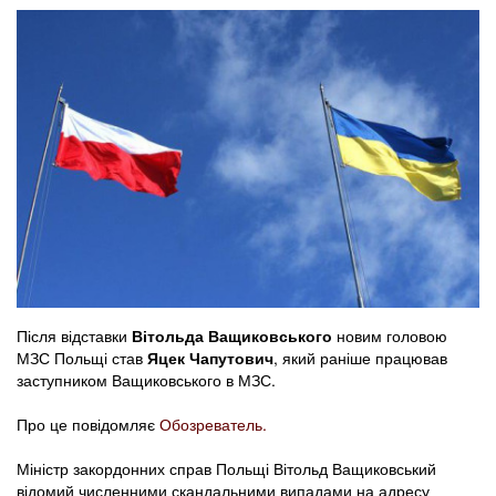
​Після відставки
Вітольда Ващиковського
новим головою
МЗС Польщі став
Яцек Чапутович
, який раніше працював
заступником Ващиковського в МЗС.
Про це повідомляє
Обозреватель.
Міністр закордонних справ Польщі Вітольд Ващиковський
відомий численними скандальними випадами на адресу