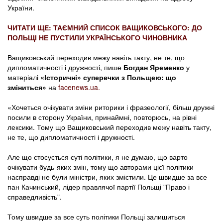
України.
ЧИТАТИ ЩЕ: ТАЄМНИЙ СПИСОК ВАЩИКОВСЬКОГО: ДО
ПОЛЬЩІ НЕ ПУСТИЛИ УКРАЇНСЬКОГО ЧИНОВНИКА
Ващиковський переходив межу навіть такту, не те, що
дипломатичності і дружності, пише
Богдан Яременко
у
матеріалі
«Історичні» суперечки з Польщею: що
зміниться»
на
facenews.ua.
«Хочеться очікувати зміни риторики і фразеології, більш дружні
посили в сторону України, принаймні, повторюсь, на рівні
лексики. Тому що Ващиковський переходив межу навіть такту,
не те, що дипломатичності і дружності.
Але що стосується суті політики, я не думаю, що варто
очікувати будь-яких змін, тому що авторами цієї політики
насправді не були міністри, яких змістили. Це швидше за все
пан Качинський, лідер правлячої партії Польщі "Право і
справедливість".
Тому швидше за все суть політики Польщі залишиться