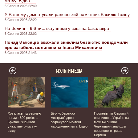
матчу. Відео
6 Серпня 2026 22:40
У Ратному демонтували радянський пам’ятник Василю Газіну
6 Серпня 2026 22:22
На Волині – 6,6 тис. вступників у виші на бакалаврат
6 Серпня 2026 22:02
Понад 8 місяців вважали зниклим безвісти: повідомили
про загибель волинянина Івана Михалевича
6 Серпня 2026 21:43
МУЛЬТИМЕДІА
Ховалась під землею
Біля узбережжя
Пролетів пів Європи й
о
понад 1600 років: в
Австралії дрон
опинився в Україні: на
Британії знайшли
зафіксував момент
межі Київщини і
унікальну римську
народження кита. Відео
Черкащини знайшли
віллу
пораненого грифа
Берліна