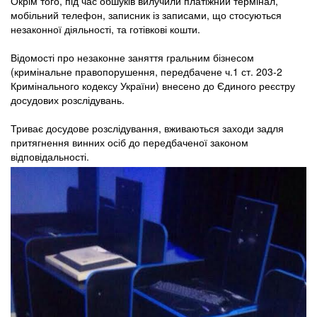
Окрім того, під час обшуків вилучили платіжний термінал,
мобільний телефон, записник із записами, що стосуються
незаконної діяльності, та готівкові кошти.
Відомості про незаконне заняття гральним бізнесом
(кримінальне правопорушення, передбачене ч.1 ст. 203-2
Кримінального кодексу України) внесено до Єдиного реєстру
досудових розслідувань.
Триває досудове розслідування, вживаються заходи задля
притягнення винних осіб до передбаченої законом
відповідальності.