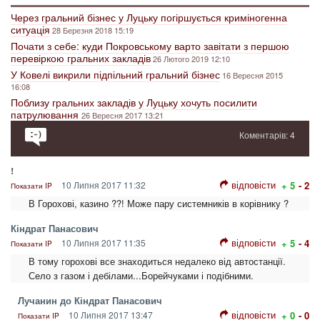
Через гральний бізнес у Луцьку погіршується криміногенна
ситуація
28 Березня 2018 15:19
Почати з себе: куди Покровському варто завітати з першою
перевіркою гральних закладів
26 Лютого 2019 12:10
У Ковелі викрили підпільний гральний бізнес
16 Вересня 2015
16:08
Поблизу гральних закладів у Луцьку хочуть посилити
патрулювання
26 Вересня 2017 13:21
Коментарів: 4
!
відповісти
10 Липня 2017 11:32
+ 5
- 2
Показати IP
В Горохові, казино ??! Може пару системників в корівнику ?
Кіндрат Панасович
відповісти
10 Липня 2017 11:35
+ 5
- 4
Показати IP
В тому горохові все знаходиться недалеко від автостанції.
Село з газом і дебілами...Борейчуками і подібними.
Лучанин до Кіндрат Панасович
відповісти
10 Липня 2017 13:47
+ 0
- 0
Показати IP