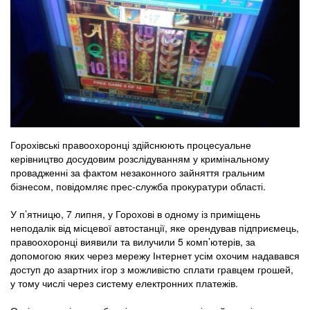
Горохівські правоохоронці здійснюють процесуальне
керівництво досудовим розслідуванням у кримінальному
провадженні за фактом незаконного зайняття гральним
бізнесом, повідомляє прес-служба прокуратури області.
У п’ятницю, 7 липня, у Горохові в одному із приміщень
неподалік від місцевої автостанції, яке орендував підприємець,
правоохоронці виявили та вилучили 5 комп’ютерів, за
допомогою яких через мережу Інтернет усім охочим надавався
доступ до азартних ігор з можливістю сплати гравцем грошей,
у тому числі через систему електронних платежів.