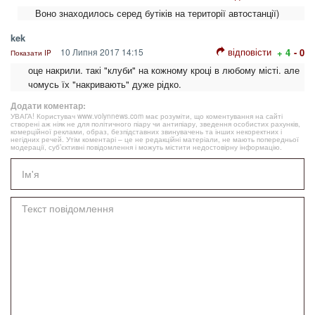
Воно знаходилось серед бутіків на території автостанції)
kek
відповісти
10 Липня 2017 14:15
+ 4
- 0
Показати IP
оце накрили. такі "клуби" на кожному кроці в любому місті. але
чомусь їх "накривають" дуже рідко.
Додати коментар:
УВАГА! Користувач www.volynnews.com має розуміти, що коментування на сайті
створені аж ніяк не для політичного піару чи антипіару, зведення особистих рахунків,
комерційної реклами, образ, безпідставних звинувачень та інших некоректних і
негідних речей. Утім коментарі – це не редакційні матеріали, не мають попередньої
модерації, суб’єктивні повідомлення і можуть містити недостовірну інформацію.