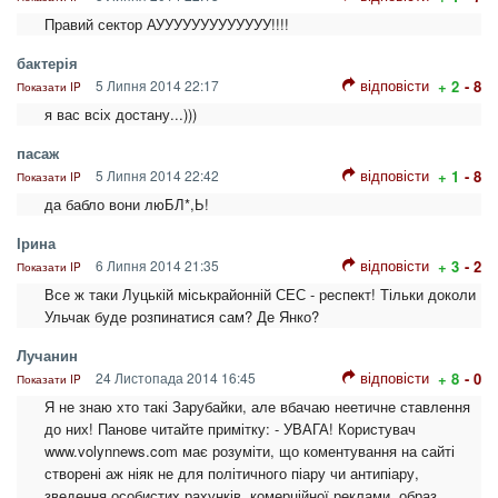
Правий сектор АУУУУУУУУУУУУУ!!!!
бактерія
відповісти
5 Липня 2014 22:17
+ 2
- 8
Показати IP
я вас всіх достану...)))
пасаж
відповісти
5 Липня 2014 22:42
+ 1
- 8
Показати IP
да бабло вони люБЛ*,Ь!
Ірина
відповісти
6 Липня 2014 21:35
+ 3
- 2
Показати IP
Все ж таки Луцькій міськрайонній СЕС - респект! Тільки доколи
Ульчак буде розпинатися сам? Де Янко?
Лучанин
відповісти
24 Листопада 2014 16:45
+ 8
- 0
Показати IP
Я не знаю хто такі Зарубайки, але вбачаю неетичне ставлення
до них! Панове читайте примітку: - УВАГА! Користувач
www.volynnews.com має розуміти, що коментування на сайті
створені аж ніяк не для політичного піару чи антипіару,
зведення особистих рахунків, комерційної реклами, образ,