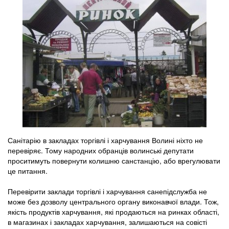
Санітарію в закладах торгівлі і харчування Волині ніхто не
перевіряє. Тому народних обранців волинські депутати
проситимуть повернути колишню санстанцію, або врегулювати
це питання.
Перевірити заклади торгівлі і харчування санепідслужба не
може без дозволу центрального органу виконавчої влади. Тож,
якість продуктів харчування, які продаються на ринках області,
в магазинах і закладах харчування, залишаються на совісті