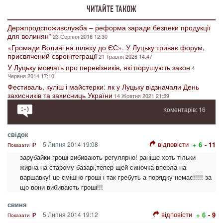
ЧИТАЙТЕ ТАКОЖ
Держпродспоживслужба – реформа заради безпеки продукції
для волинян*
23 Серпня 2016 12:30
«Громади Волині на шляху до ЄС». У Луцьку триває форум,
присвячений євроінтеграції
21 Травня 2026 14:47
У Луцьку мовчать про перевізників, які порушують закон
4
Червня 2014 17:10
Фестиваль, куліш і майстерки: як у Луцьку відзначали День
захисників та захисниць України
14 Жовтня 2021 21:59
Коментарів: 16
свідок
відповісти
5 Липня 2014 19:08
+ 6
- 11
Показати IP
зарубайки гроші вибивають регулярно! раніше хоть тільки
жирна на старому базарі,тепер щей синочка вперла на
варшавку! це смішно гроші і так гребуть а порядку немає!!!!! за
що вони вибивають гроші!!!
свиня
відповісти
5 Липня 2014 19:12
+ 6
- 9
Показати IP