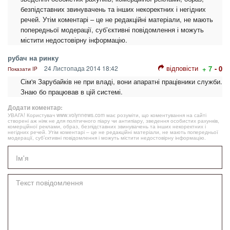
безпідставних звинувачень та інших некоректних і негідних
речей. Утім коментарі – це не редакційні матеріали, не мають
попередньої модерації, суб’єктивні повідомлення і можуть
містити недостовірну інформацію.
рубач на ринку
відповісти
24 Листопада 2014 18:42
+ 7
- 0
Показати IP
Сім'я Зарубайків не при владі, вони апаратні працівники служби.
Знаю бо працював в цій системі.
Додати коментар:
УВАГА! Користувач www.volynnews.com має розуміти, що коментування на сайті
створені аж ніяк не для політичного піару чи антипіару, зведення особистих рахунків,
комерційної реклами, образ, безпідставних звинувачень та інших некоректних і
негідних речей. Утім коментарі – це не редакційні матеріали, не мають попередньої
модерації, суб’єктивні повідомлення і можуть містити недостовірну інформацію.