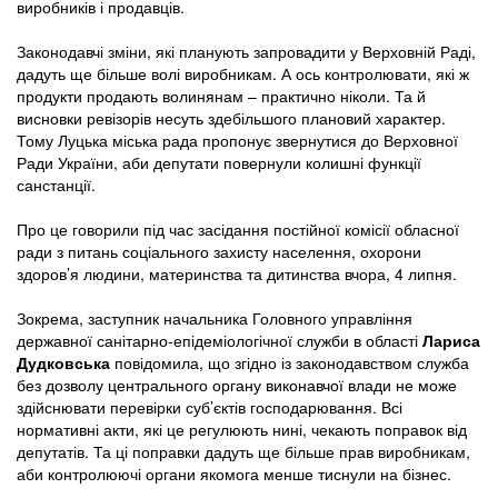
виробників і продавців.
Законодавчі зміни, які планують запровадити у Верховній Раді,
дадуть ще більше волі виробникам. А ось контролювати, які ж
продукти продають волинянам – практично ніколи. Та й
висновки ревізорів несуть здебільшого плановий характер.
Тому Луцька міська рада пропонує звернутися до Верховної
Ради України, аби депутати повернули колишні функції
санстанції.
Про це говорили під час засідання постійної комісії обласної
ради з питань соціального захисту населення, охорони
здоров’я людини, материнства та дитинства вчора, 4 липня.
Зокрема, заступник начальника Головного управління
державної санітарно-епідеміологічної служби в області
Лариса
Дудковська
повідомила, що згідно із законодавством служба
без дозволу центрального органу виконавчої влади не може
здійснювати перевірки суб’єктів господарювання. Всі
нормативні акти, які це регулюють нині, чекають поправок від
депутатів. Та ці поправки дадуть ще більше прав виробникам,
аби контролюючі органи якомога менше тиснули на бізнес.