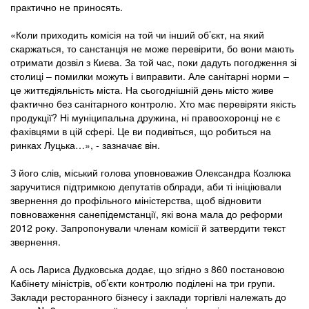
практично не приносять.
«Коли приходить комісія на той чи інший об’єкт, на який
скаржаться, то санстанція не може перевірити, бо вони мають
отримати дозвіл з Києва. За той час, поки дадуть погодження зі
столиці – помилки можуть і виправити. Але санітарні норми –
це життєдіяльність міста. На сьогоднішній день місто живе
фактично без санітарного контролю. Хто має перевіряти якість
продукції? Ні муніципальна дружина, ні правоохоронці не є
фахівцями в цій сфері. Це ви подивіться, що робиться на
ринках Луцька…», - зазначає він.
З його слів, міський голова уповноважив Олександра Козлюка
заручитися підтримкою депутатів облради, аби ті ініціювали
звернення до профільного міністерства, щоб відновити
повноваження санепідемстанції, які вона мала до реформи
2012 року. Запропонували членам комісії й затвердити текст
звернення.
А ось Лариса Дудковська додає, що згідно з 860 постановою
Кабінету міністрів, об’єкти контролю поділені на три групи.
Заклади ресторанного бізнесу і заклади торгівлі належать до