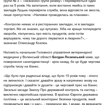
групи № 3 – «незначної групи ризику» і перевіряються один
раз на 5 років. На запитання, коли востаннє якийсь із таких
закладів Луцька перевіряла служба, вона відповісти не змогла,
лише припустила: «Напевне проводилась за планами».
«Контролю немає ні в ресторанних закладах, ні в закладах
торгівлі. Ми не знаємо, що купуємо. Хіба не краще попередити
хвороби, піклуючись про якість продуктів, аніж потім
вирішувати, чому так дорого лікуватися в лікарнях?», -
зазначає Олександр Козлюк.
Натомість начальник Головного управління ветеринарної
медицини у Волинській області
Богдан Лозинський
каже, що
повернення санепідемстанції - крок назад, бо це буде чергова
спроба тиску на бізнес.
«Що було при радянські владі, що було 10 років тому - нічого
не змінилося. І сказати: давайте зразу ж нагрянемо знову на
підприємців і давайте їх душити - це черговий прес на бізнес.
Загальні засади Закону Про державний контроль та нагляд –
виключно європейська практика. В країнах Європи державна
політика – це загальний моніторинг безпеки продуктів, який
проводиться вже і у нас», - переконує він. І додає, як визначити