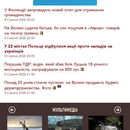
У Фінляндії запровадять новий іспит для отримання
громадянства
9 Серпня 2026 23:02
На Волині судили батька, бо син поцупив в «Аврорі» товарів
на тисячу гривень
9 Серпня 2026 22:33
У 22 містах Польщі відбулися акції проти нападів на
українців
9 Серпня 2026 22:05
Порушив ПДР: водія, який збив біля Луцька 18-річного
мотоцикліста, оштрафували на 850 грн
9 Серпня 2026 21:36
Понад 20 років стояли пусткою: на Волині продають будівлі
держпідприємства. Фото
9 Серпня 2026 21:08
МУЛЬТИМЕДІА