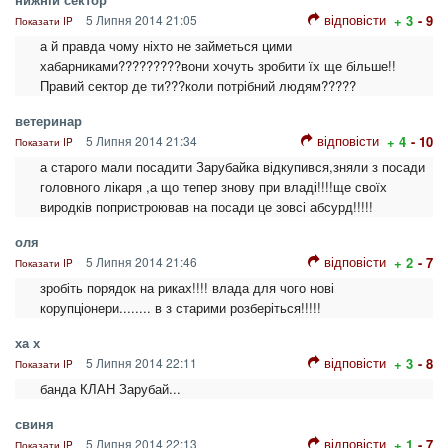
відповісти
5 Липня 2014 21:05
+ 3
- 9
Показати IP
а й правда чому ніхто не займеться цими
хабарниками?????????вони хочуть зробити їх ще більше!!
Правий сектор де ти???коли потрібний людям?????
ветеринар
відповісти
5 Липня 2014 21:34
+ 4
- 10
Показати IP
а старого мали посадити Зарубайка відкупився,зняли з посади
головного лікаря ,а що тепер знову при владі!!!!ще своїх
виродків попристроював на посади це зовсі абсурд!!!!!
оля
відповісти
5 Липня 2014 21:46
+ 2
- 7
Показати IP
зробіть порядок на риках!!!! влада для чого нові
корупціонери........ в з старими розберіться!!!!!
ха х
відповісти
5 Липня 2014 22:11
+ 3
- 8
Показати IP
банда КЛАН Зарубай...
свиня
відповісти
5 Липня 2014 22:13
+ 1
- 7
Показати IP