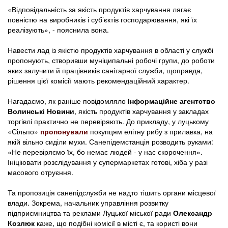
«Відповідальність за якість продуктів харчування лягає
повністю на виробників і суб’єктів господарювання, які їх
реалізують», - пояснила вона.
Навести лад із якістю продуктів харчування в області у службі
пропонують, створивши муніципальні робочі групи, до роботи
яких залучити й працівників санітарної служби, щоправда,
рішення цієї комісії мають рекомендаційний характер.
Нагадаємо, як раніше повідомляло
Інформаційне агентство
Волинські Новини
, якість продуктів харчування у закладах
торгівлі практично не перевіряють. До прикладу, у луцькому
«Сільпо»
пропонували
покупцям елітну рибу з прилавка, на
якій вільно сиділи мухи. Санепідемстанція розводить руками:
«Не перевіряємо їх, бо немає людей - у нас скорочення».
Ініціювати розслідування у супермаркетах готові, хіба у разі
масового отруєння.
Та пропозиція санепідслужби не надто тішить органи місцевої
влади. Зокрема, начальник управління розвитку
підприємництва та реклами Луцької міської ради
Олександр
Козлюк
каже, що подібні комісії в місті є, та користі вони