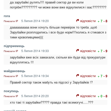
да зарубайкі рулять!!!! правий сектор де ви коли
потрібні????????? чи може вони вже відкупилися і вас????????
гога
відповісти
5 Липня 2014 19:20
+ 7
- 8
Показати IP
даааааааааа вони хочуть більше перевірок то треба ,щоб
Зарубайки розплодились і все буде норм!!!!колись я стикався з
тими кровопивцями((((
підприемець
відповісти
5 Липня 2014 19:33
+ 7
- 9
Показати IP
зарубайки вже всіх замахали, скільки він буде від прокуратури
відкуплятись !!!
майдановець
відповісти
5 Липня 2014 19:34
+ 7
- 9
Показати IP
Правий сектор також мабуть на підсосі у Зарубайків !?
покупець
відповісти
5 Липня 2014 20:20
+ 0
- 8
Показати IP
хто такі ті зарубайки????? правда такі всемогучі.....???
нижній сектор