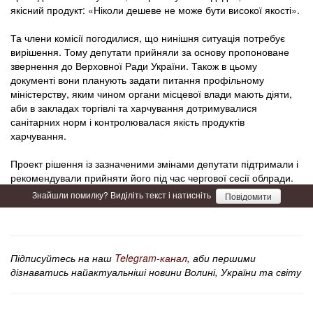
якісний продукт: «Ніколи дешеве не може бути високої якості».
Та члени комісії погодилися, що нинішня ситуація потребує
вирішення. Тому депутати прийняли за основу пропоноване
звернення до Верховної Ради України. Також в цьому
документі вони планують задати питання профільному
міністерству, яким чином органи місцевої влади мають діяти,
аби в закладах торгівлі та харчування дотримувалися
санітарних норм і контролювалася якість продуктів
харчування.
Проект рішення із зазначеними змінами депутати підтримали і
рекомендували прийняти його під час чергової сесії облради.
Знайшли помилку? Виділіть текст і натисніть
Повідомити
Підписуйтесь на наш
Telegram-канал
, аби першими
дізнаватись найактуальніші новини Волині, України та світу