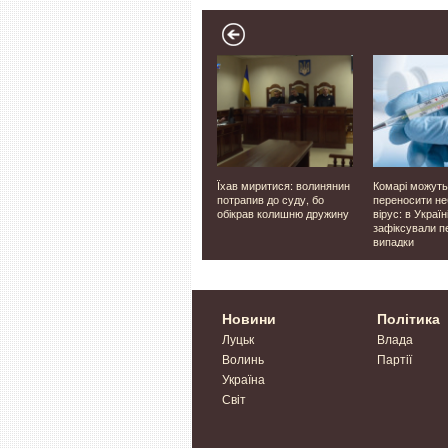
Луцьку,
Фіктивно влаштовували
Їхав миритися: волинянин
Комарі можуть
на
чоловіків на роботу: у
потрапив до суду, бо
переносити н
'яних
Луцьку п'ятьом
обікрав колишню дружину
вірус: в Україн
працівникам ліцею
зафіксували п
повідомили про підозру
випадки
Новини
Політика
Луцьк
Влада
Волинь
Партії
Україна
Світ