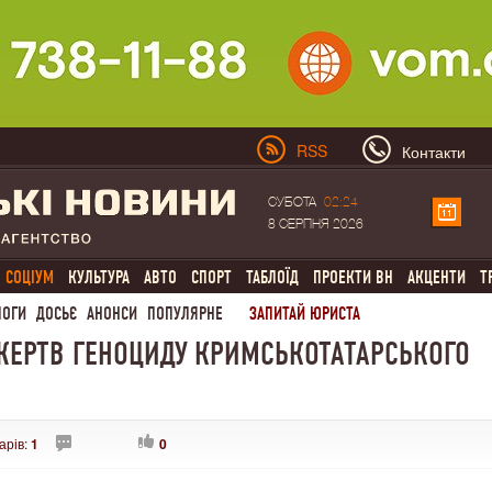
RSS
Контакти
СУБОТА
02:24
8 СЕРПНЯ 2026
СОЦІУМ
КУЛЬТУРА
АВТО
СПОРТ
ТАБЛОЇД
ПРОЕКТИ ВН
АКЦЕНТИ
Т
ЛОГИ
ДОСЬЄ
АНОНСИ
ПОПУЛЯРНЕ
ЗАПИТАЙ ЮРИСТА
 ЖЕРТВ ГЕНОЦИДУ КРИМСЬКОТАТАРСЬКОГО
арів:
1
0