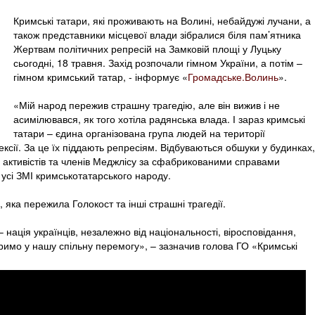
Кримські татари, які проживають на Волині, небайдужі лучани, а
також представники місцевої влади зібралися біля пам’ятника
Жертвам політичних репресій на Замковій площі у Луцьку
сьогодні, 18 травня. Захід розпочали гімном України, а потім –
гімном кримський татар, - інформує «
Громадське.Волинь
».
«Мій народ пережив страшну трагедію, але він вижив і не
асимілювався, як того хотіла радянська влада. І зараз кримські
татари – єдина організована група людей на території
ксії. За це їх піддають репресіям. Відбуваються обшуки у будинках,
 активістів та членів Меджлісу за сфабрикованими справами
усі ЗМІ кримськотатарського народу.
пі, яка пережила Голокост та інші страшні трагедії.
– нація українців, незалежно від національності, віросповідання,
віримо у нашу спільну перемогу», – зазначив голова ГО «Кримські