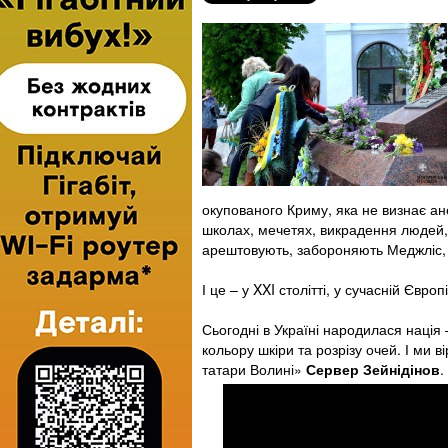
окупованого Криму, яка не визнає ане
школах, мечетях, викрадення людей,
арештовують, забороняють Меджліс, 
І це – у XXI столітті, у сучасній Євро
Сьогодні в Україні народилася нація 
кольору шкіри та розрізу очей. І ми 
татари Волині»
Сервер Зейнідінов
.