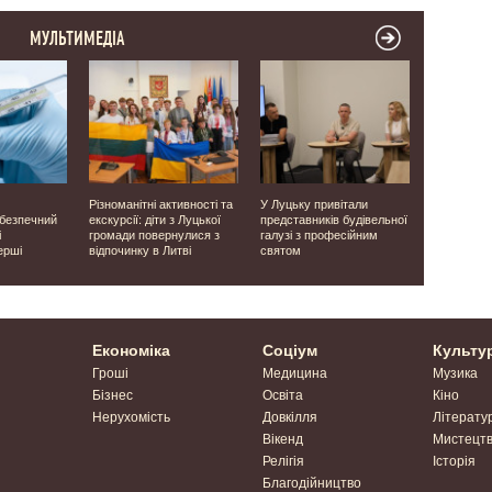
МУЛЬТИМЕДІА
Різноманітні активності та
У Луцьку привітали
Виявили о
ебезпечний
екскурсії: діти з Луцької
представників будівельної
людей: на 
і
громади повернулися з
галузі з професійним
завершили
ерші
відпочинку в Литві
святом
місцях ма
часів Друго
Економіка
Соціум
Культу
Гроші
Медицина
Музика
Бізнес
Освіта
Кіно
Нерухомість
Довкілля
Літерату
Вікенд
Мистецт
Релігія
Історія
Благодійництво