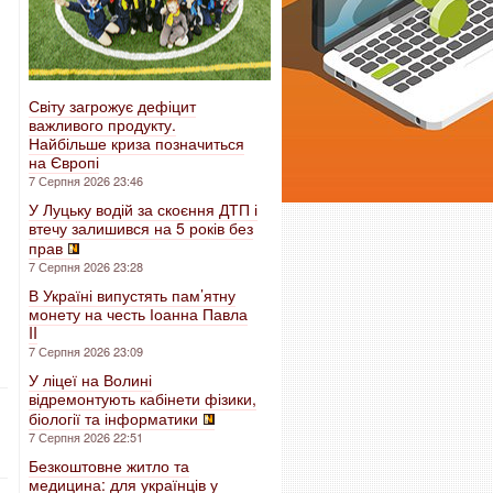
Світу загрожує дефіцит
важливого продукту.
Найбільше криза позначиться
на Європі
7 Серпня 2026 23:46
У Луцьку водій за скоєння ДТП і
втечу залишився на 5 років без
прав
7 Серпня 2026 23:28
В Україні випустять пам’ятну
монету на честь Іоанна Павла
II
7 Серпня 2026 23:09
У ліцеї на Волині
відремонтують кабінети фізики,
біології та інформатики
7 Серпня 2026 22:51
Безкоштовне житло та
медицина: для українців у