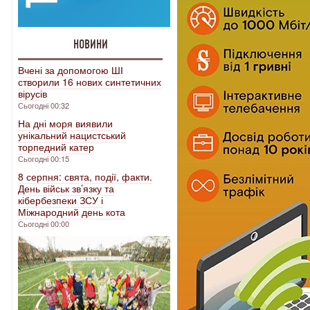
НОВИНИ
Вчені за допомогою ШІ
створили 16 нових синтетичних
вірусів
Сьогодні 00:32
На дні моря виявили
унікальний нацистський
торпедний катер
Сьогодні 00:15
8 серпня: свята, події, факти.
День військ зв’язку та
кібербезпеки ЗСУ і
Міжнародний день кота
Сьогодні 00:00