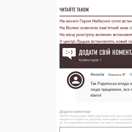
ЧИТАЙТЕ ТАКОЖ
На могилі Героя Небесної сотні вста
На Волині освятили пам'ятний знак
2
На місці розстрілу волинян встановл
У центрі Луцька встановлять новий п
ДОДАТИ СВІЙ КОМЕНТ
Коментарів: 1
Анонім
18
Показати IP
Так Радянська влада н
люди працювали, все бу
вбити!
Додати коментар:
УВАГА! Користувач www.volynnews.com має розуміти
зведення особистих рахунків, комерційної реклами
це не редакційні матеріали, не мають попередньої