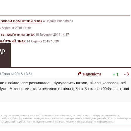
новили пам'ятний знак
4 Червня 2015 08:51
8 Вересня 2015 14:40
ять пам'ятний знак
10 Вересня 2014 14:37
ам'ятний знак
14 Серпня 2015 10:20
АР
 Травня 2016 18:51
відповісти
- 3
+ 1
ас гнобила, все розвивалось, будувались школи, лікарні,колгоспи, всі
ло. А тепер ми стали незалежні і вільні, брат брата за 100баксів готові
, що коментування на сайті створені аж ніяк не для політичного піару чи антипіару,
, образ, безпідставних звинувачень та інших некоректних і негідних речей. Утім коментарі –
 модерації, суб’єктивні повідомлення і можуть містити недостовірну інформацію.