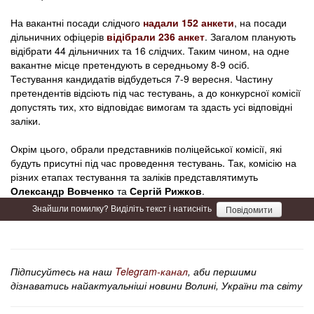
На вакантні посади слідчого
надали 152 анкети
, на посади
дільничних офіцерів
відібрали 236 анкет
. Загалом планують
відібрати 44 дільничних та 16 слідчих. Таким чином, на одне
вакантне місце претендують в середньому 8-9 осіб.
Тестування кандидатів відбудеться 7-9 вересня. Частину
претендентів відсіють під час тестувань, а до конкурсної комісії
допустять тих, хто відповідає вимогам та здасть усі відповідні
заліки.
Окрім цього, обрали представників поліцейської комісії, які
будуть присутні під час проведення тестувань. Так, комісію на
різних етапах тестування та заліків представлятимуть
Олександр Вовченко
та
Сергій Рижков
.
Знайшли помилку? Виділіть текст і натисніть
Повідомити
Підписуйтесь на наш
Telegram-канал
, аби першими
дізнаватись найактуальніші новини Волині, України та світу