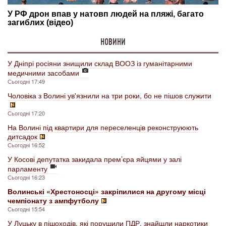
НОВИНИ
У Дніпрі росіяни знищили склад ВООЗ із гуманітарними
медичними засобами
Сьогодні 17:49
Чоловіка з Волині ув'язнили на три роки, бо не пішов служити
Сьогодні 17:20
На Волині під квартири для переселенців реконструюють
дитсадок
Сьогодні 16:52
У Косові депутатка закидала прем’єра яйцями у залі
парламенту
Сьогодні 16:23
Волинські «Хрестоносці» закріпилися на другому місці
чемпіонату з ампфутболу
Сьогодні 15:54
У Луцьку в пішоходів, які порушили ПДР, знайшли наркотики