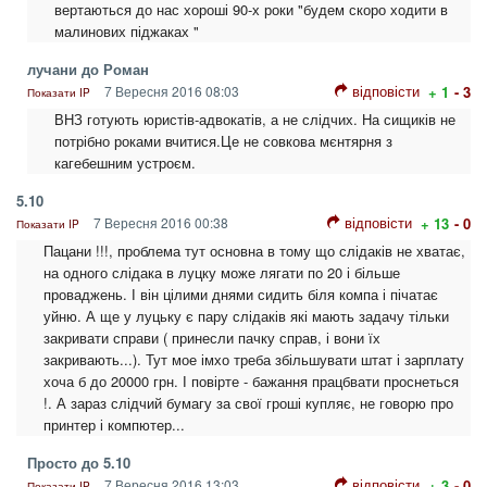
вертаються до нас хороші 90-х роки "будем скоро ходити в
малинових піджаках "
лучани до Роман
відповісти
7 Вересня 2016 08:03
+ 1
- 3
Показати IP
ВНЗ готують юристів-адвокатів, а не слідчих. На сищиків не
потрібно роками вчитися.Це не совкова мєнтярня з
кагебешним устроєм.
5.10
відповісти
7 Вересня 2016 00:38
+ 13
- 0
Показати IP
Пацани !!!, проблема тут основна в тому що слідаків не хватає,
на одного слідака в луцку може лягати по 20 і більше
проваджень. І він цілими днями сидить біля компа і пічатає
уйню. А ще у луцьку є пару слідаків які мають задачу тільки
закривати справи ( принесли пачку справ, і вони їх
закривають...). Тут мое імхо треба збільшувати штат і зарплату
хоча б до 20000 грн. І повірте - бажання працбвати проснеться
!. А зараз слідчий бумагу за свої гроші купляє, не говорю про
принтер і компютер...
Просто до 5.10
відповісти
7 Вересня 2016 13:03
+ 3
- 0
Показати IP