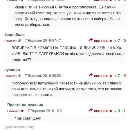
Йшов б ти на вибори я б за тебе проголосував! Це самий
об'єктивний коментар за поліцію, який я читав за останні пів
року. Хоть одна людина поняла суть нового набору і більш
менш розбирається.
Задовбало
відповісти
7 Вересня 2016 07:47
+ 7
- 0
Показати IP
ВОВЧЕНКО В КОМІСІЇ НА СЛІДЧИХ І ДІЛЬНИЧИХ!!!!!! ХА-Ха-
ха!!!!! Він Т**** ПАТРУЛЬНИЙ як він може відбирати працівників
слідства??
лучанин
відповісти
7 Вересня 2016 08:53
+ 7
- 0
Показати IP
пропоную всіх патрульних перевести на дільничих та слідчих,
вони вже навчені то нехай покажуть результати, хто не захоче
перевестись звільняти.
Просто до лучанин
відповісти
7 Вересня 2016 13:01
+ 0
- 1
Показати IP
"Так собі" ідея!
Додати коментар: