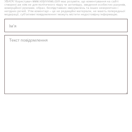
УВАГА! Користувач www.volynnews.com має розуміти, що коментування на сайті
створені аж ніяк не для політичного піару чи антипіару, зведення особистих рахунків,
комерційної реклами, образ, безпідставних звинувачень та інших некоректних і
негідних речей. Утім коментарі – це не редакційні матеріали, не мають попередньої
модерації, суб’єктивні повідомлення і можуть містити недостовірну інформацію.