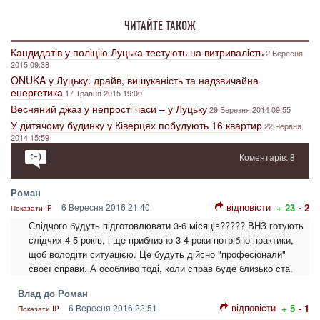
ЧИТАЙТЕ ТАКОЖ
Кандидатів у поліцію Луцька тестують на витривалість
2 Вересня
2015 09:38
ONUKA у Луцьку: драйв, вишуканість та надзвичайна
енергетика
17 Травня 2015 19:00
Весняний джаз у непрості часи – у Луцьку
29 Березня 2014 09:55
У дитячому будинку у Ківерцях побудують 16 квартир
22 Червня
2014 15:59
Коментарів: 8
Роман
відповісти
6 Вересня 2016 21:40
+ 23
- 2
Показати IP
Слідчого будуть підготовлювати 3-6 місяців????? ВНЗ готують
слідчих 4-5 років, і ще приблизно 3-4 роки потрібно практики,
щоб володіти ситуацією. Це будуть дійсно "професіонали"
своєї справи. А особливо тоді, коли справ буде близько ста.
Влад до Роман
відповісти
6 Вересня 2016 22:51
+ 5
- 1
Показати IP