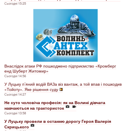
Сьогодні 15:25
Внаслідок атаки РФ пошкоджено підприємство «Кромберг
енд Шуберт Житомир»
Сьогодні 14:56
У Луцьку п’яний водій ВАЗа віз вантаж, а той впав і пошкодив
«Тойоту». Яке рішення суду
Сьогодні 14:27
Не суто чоловіча професія: як на Волині дівчата
навчаються на трактористок
Сьогодні 13:58
У Луцьку провели в останню дорогу Героя Валерія
Скрицького