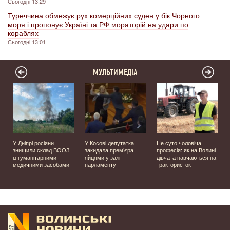
Сьогодні 13:29
Туреччина обмежує рух комерційних суден у бік Чорного
моря і пропонує Україні та РФ мораторій на удари по
кораблях
Сьогодні 13:01
МУЛЬТИМЕДІА
У Дніпрі росіяни
У Косові депутатка
Не суто чоловіча
знищили склад ВООЗ
закидала прем’єра
професія: як на Волині
із гуманітарними
яйцями у залі
дівчата навчаються на
медичними засобами
парламенту
трактористок