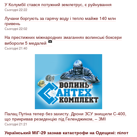
У Колумбії стався потужний землетрус, є руйнування
Сьогодні 22:22
Лучани боргують за гарячу воду і тепло майже 140 млн
гривень
Сьогодні 22:02
На престижних міжнародних змаганнях волинські боксери
вибороли 5 медалей
Сьогодні 21:40
Палац Путіна тепер без захисту. Дрони ЗСУ знищили С-400,
що прикривав резиденцію під Геленджиком, – ЗМІ
Сьогодні 21:21
Український МіГ-29 зазнав катастрофи на Одещині: пілот