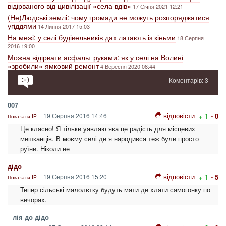
відірваного від цивілізації «села вдів»
17 Січня 2021 12:21
(Не)Людські землі: чому громади не можуть розпоряджатися
угіддями
14 Липня 2017 15:03
На межі: у селі будівельників дах латають із кіньми
18 Серпня
2016 19:00
Можна відірвати асфальт руками: як у селі на Волині
«зробили» ямковий ремонт
4 Вересня 2020 08:44
Коментарів: 3
007
відповісти
19 Серпня 2016 14:46
+ 1
- 0
Показати IP
Це класно! Я тільки уявляю яка це радість для місцевих
мешканців. В моєму селі де я народився теж були просто
руїни. Ніколи не
дідо
відповісти
19 Серпня 2016 15:20
+ 1
- 5
Показати IP
Тепер сільські малолєтку будуть мати де хляти самогонку по
вечорах.
лія до дідо