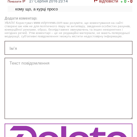
відповісти
27 Серпня 2016 23:14
+ 0
- 0
Показати IP
кому що, а курці просо
Додати коментар:
УВАГА! Користувач www.volynnews.com має розуміти, що коментування на сайті
створені аж ніяк не для політичного піару чи антипіару, зведення особистих рахунків,
комерційної реклами, образ, безпідставних звинувачень та інших некоректних і
негідних речей. Утім коментарі – це не редакційні матеріали, не мають попередньої
модерації, суб’єктивні повідомлення і можуть містити недостовірну інформацію.