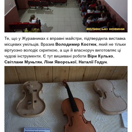
Те, що у Журавниках є вправні майстри, підтвердила виставка
місцевих умільців. Вразив
Володимир Костюк
, який не тільки
віртуозно володіє скрипкою, а ще й власноруч виготовляє ці
чудові інструменти. Є тут вишивані роботи
Віри Кулько
,
Світлани Муньтян
,
Ліни Яворської
,
Наталії Годун
.