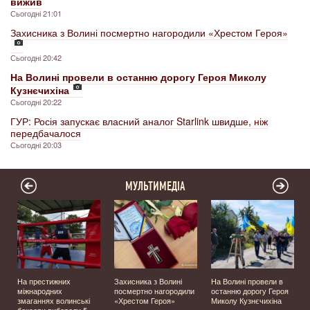
вижив
Сьогодні 21:01
Захисника з Волині посмертно нагородили «Хрестом Героя»
Сьогодні 20:42
На Волині провели в останню дорогу Героя Миколу
Кузнєчихіна
Сьогодні 20:22
ГУР: Росія запускає власний аналог Starlink швидше, ніж
передбачалося
Сьогодні 20:03
МУЛЬТИМЕДІА
На престижних
Захисника з Волині
На Волині провели в
міжнародних
посмертно нагородили
останню дорогу Героя
а
змаганнях волинські
«Хрестом Героя»
Миколу Кузнєчихіна
боксери вибороли 5