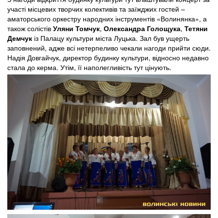
участі місцевих творчих колективів та заїжджих гостей –
аматорського оркестру народних інструментів «Волинянка», а
також солістів
Уляни Томчук
,
Олександра Голощука
,
Тетяни
Демчук
із Палацу культури міста Луцька. Зал був ущерть
заповнений, адже всі нетерпеливо чекали нагоди прийти сюди.
Надія Довгайчук, директор будинку культури, відносно недавно
стала до керма. Утім, її наполегливість тут цінують.