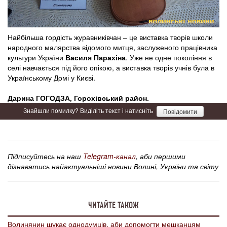
Найбільша гордість журавниківчан – це виставка творів школи
народного малярства відомого митця, заслуженого працівника
культури України
Василя Парахіна
. Уже не одне покоління в
селі навчається під його опікою, а виставка творів учнів була в
Українському Домі у Києві.
Дарина ГОГОДЗА, Горохівський район.
Знайшли помилку? Виділіть текст і натисніть
Повідомити
Підписуйтесь на наш
Telegram-канал
, аби першими
дізнаватись найактуальніші новини Волині, України та світу
ЧИТАЙТЕ ТАКОЖ
Волинянин шукає однодумців, аби допомогти мешканцям