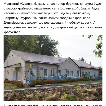
Мешканці Журавників кажуть, що тепер будинок культури буде
окрасою крайнього південного села Волинської області. Адже
населений пункт помічають усі, хто їздить у львівському
напрямку. Журавники важко забути завдяки окрасі села –
Дмитрівському храму, що розташований поблизу дороги. А
віднедавна тут, на місці вівтаря Дмитрівської церкви, і капличка
красується.
З нагоди відкриття будинку культури тут влаштували концерт за