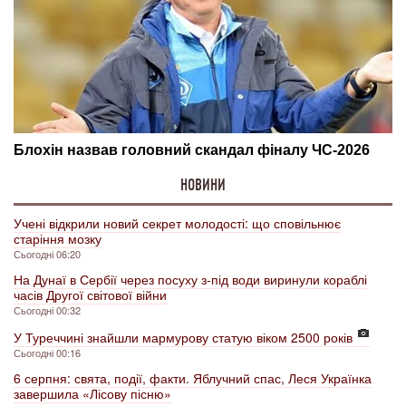
НОВИНИ
Учені відкрили новий секрет молодості: що сповільнює
старіння мозку
Сьогодні 06:20
На Дунаї в Сербії через посуху з-під води виринули кораблі
часів Другої світової війни
Сьогодні 00:32
У Туреччині знайшли мармурову статую віком 2500 років
Сьогодні 00:16
6 серпня: свята, події, факти. Яблучний спас, Леся Українка
завершила «Лісову пісню»