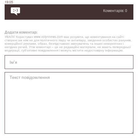
19:05
Коментарів: 0
Додати коментар:
УВАГА! Користувач www.volynnews.com має розуміти, що коментування на сайті
створені аж ніяк не для політичного піару чи антипіару, зведення особистих рахунків,
комерційної реклами, образ, безпідставних звинувачень та інших некоректних і
негідних речей. Утім коментарі – це не редакційні матеріали, не мають попередньої
модерації, суб’єктивні повідомлення і можуть містити недостовірну інформацію.