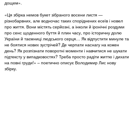
дощем».
«Ця збірка немов букет зібраного восени листя —
різнобарвних, але водночас таких споріднених есеїв і новел
про життя. Вони містять серйозні, а інколи й іронічні роздуми
про сенс щоденного буття й плин часу, про історичну долю
України й таємниці людського серця… Як відпустити минуле та
не боятися нових зустрічей? Де черпати наснагу на кожен
день? Як розпізнати поворотні моменти і навчитися не шукати
підтексту у випадковостях? Треба просто радіти життю і дихати
на повні груди!» – поетично описує Володимир Лис нову
збірку.