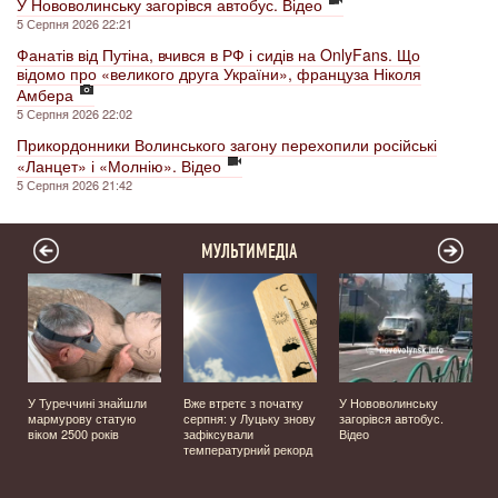
У Нововолинську загорівся автобус. Відео
5 Серпня 2026 22:21
Фанатів від Путіна, вчився в РФ і сидів на OnlyFans. Що
відомо про «великого друга України», француза Ніколя
Амбера
5 Серпня 2026 22:02
Прикордонники Волинського загону перехопили російські
«Ланцет» і «Молнію». Відео
5 Серпня 2026 21:42
МУЛЬТИМЕДІА
У Туреччині знайшли
Вже втретє з початку
У Нововолинську
мармурову статую
серпня: у Луцьку знову
загорівся автобус.
️
віком 2500 років
зафіксували
Відео
температурний рекорд