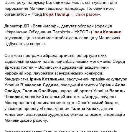
Цього року, на думку Володимира Чміля, святкування дня
народження Маневич вдалося найкраще. Головний його
організатор – Фонд
Ігоря Палиці
«
Тільки разом
».
Директор ДП «Волиньторф», депутат облради (фракція
«Українське Об’єднання Патріотів – УКРОП»)
Іван Киричик
зауважив, що в таких масштабах день селища у Маневичах
відбувається вперше.
Святкова програма зібрала артистів, репертуар яких
задовольнив смаки навіть найвибагливіших меломанів. Серед
зіркових гостей – Волинський державний академічний
народний хор, лауреатка всеукраїнських конкурсів,
бандуристка
Ірина Котлицька
, заслужений працівник культури
України
В’ячеслав Судима
, заслужені артистки України
Алла
Опейда
,
Галина Овсійчук
, народний артист України
Василь
Чепелюк
, чоловічий вокальний квартет «Акорд», лауреат
Міжнародного фестивалю мистецтв «Слов’янський базар»,
учасниця проекту «Голос країни»
Галина Конах
, дитячі
колективи, аматорські художні колективи та окремі виконавці з
Маневицького району.
Завершувала свято Галина Конах, яка, до слова, родом із