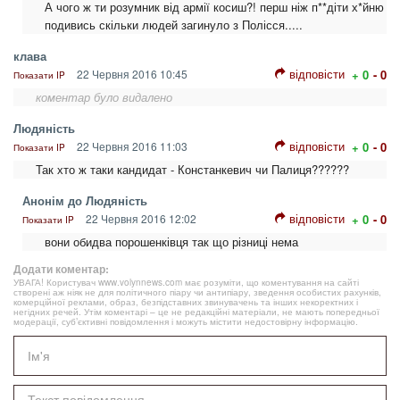
А чого ж ти розумник від армії косиш?! перш ніж п**діти х*йню
подивись скільки людей загинуло з Полісся.....
клава
відповісти
22 Червня 2016 10:45
+ 0
- 0
Показати IP
коментар було видалено
Людяність
відповісти
22 Червня 2016 11:03
+ 0
- 0
Показати IP
Так хто ж таки кандидат - Констанкевич чи Палиця??????
Анонім до Людяність
відповісти
22 Червня 2016 12:02
+ 0
- 0
Показати IP
вони обидва порошенківця так що різниці нема
Додати коментар:
УВАГА! Користувач www.volynnews.com має розуміти, що коментування на сайті
створені аж ніяк не для політичного піару чи антипіару, зведення особистих рахунків,
комерційної реклами, образ, безпідставних звинувачень та інших некоректних і
негідних речей. Утім коментарі – це не редакційні матеріали, не мають попередньої
модерації, суб’єктивні повідомлення і можуть містити недостовірну інформацію.