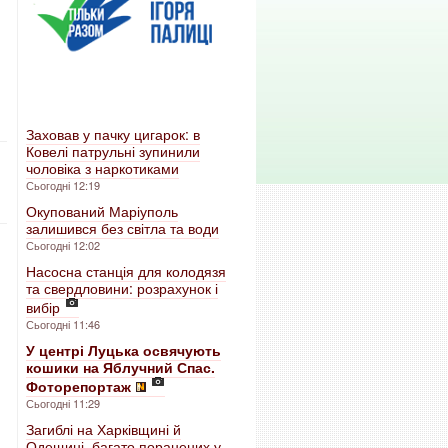
Заховав у пачку цигарок: в
Ковелі патрульні зупинили
чоловіка з наркотиками
Сьогодні 12:19
Окупований Маріуполь
залишився без світла та води
Сьогодні 12:02
Насосна станція для колодязя
та свердловини: розрахунок і
вибір
Сьогодні 11:46
У центрі Луцька освячують
кошики на Яблучний Спас.
Фоторепортаж
Сьогодні 11:29
Загиблі на Харківщині й
Одещині, багато поранених у