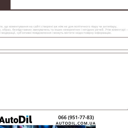
, що коментування на сайті створені аж ніяк не для політичного піару чи антипіару,
, образ, безпідставних звинувачень та інших некоректних і негідних речей. Утім коментарі –
 модерації, суб’єктивні повідомлення і можуть містити недостовірну інформацію.