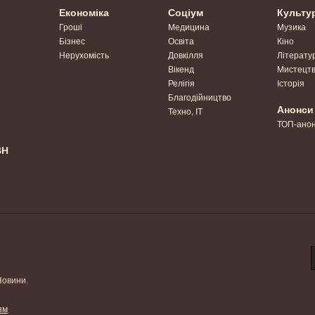
Економіка
Соціум
Культу
Гроші
Медицина
Музика
Бізнес
Освіта
Кіно
Нерухомість
Довкілля
Літерату
Вікенд
Мистецт
Релігія
Історія
Благодійництво
Анонси
Техно, IT
ТОП-ано
ВН
Новини.
ям