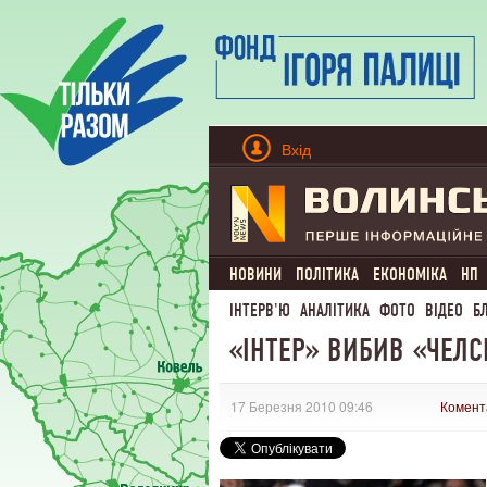
Вхід
НОВИНИ
ПОЛІТИКА
ЕКОНОМІКА
НП
ІНТЕРВ'Ю
АНАЛІТИКА
ФОТО
ВІДЕО
Б
«ІНТЕР» ВИБИВ «ЧЕЛСІ
17 Березня 2010 09:46
Комент