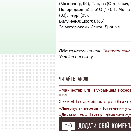
(Матерацці, 90), Пандєв (Станкович, 7
Попередження: Ето\'О (17), Т. Мотта 
(83), Террі (89).
Вилучення: Дрогба (86).
За матеріалами Лента, Sports.ru.
Підписуйтесь на наш
Telegram-кана
України та світу
ЧИТАЙТЕ ТАКОЖ
«Манчестер Сіті» з українцем в осно
09:25
З ким «Шахтар» зіграє у групі Ліги че
«Ліверпуль» переміг «Тоттенгем» у фі
«Динамо» та «Шахтар» дізналися супе
ДОДАТИ СВІЙ КОМЕНТ