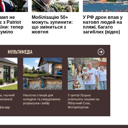
МУЛЬТИМЕДІА
а, гнучкий
Насосна станція для
У центрі Луцька
Загиблі на
мопанелі:
колодязя та свердловини:
освячують кошики на
Одещині, 
розрахунок і вибір
Яблучний Спас.
поранених 
фасаду
Фоторепортаж
Херсонщин
наслідки в