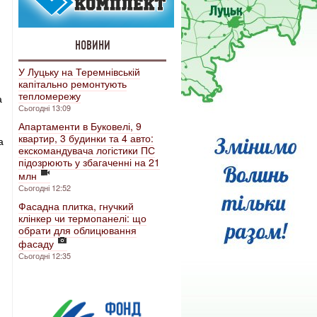
НОВИНИ
У Луцьку на Теремнівській
капітально ремонтують
тепломережу
а
Сьогодні 13:09
Апартаменти в Буковелі, 9
квартир, 3 будинки та 4 авто:
а
екскомандувача логістики ПС
підозрюють у збагаченні на 21
млн
Сьогодні 12:52
Фасадна плитка, гнучкий
клінкер чи термопанелі: що
обрати для облицювання
фасаду
Сьогодні 12:35