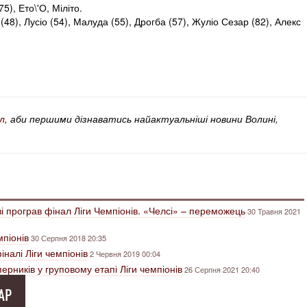
5), Ето\'О, Міліто.
(48), Лусіо (54), Малуда (55), Дрогба (57), Жуліо Сезар (82), Алекс
л
, аби першими дізнаватись найактуальніші новини Волині,
ві програв фінал Ліги Чемпіонів. «Челсі» – переможець
30 Травня 2021
мпіонів
30 Серпня 2018 20:35
налі Ліги чемпіонів
2 Червня 2019 00:04
рників у груповому етапі Ліги чемпіонів
26 Серпня 2021 20:40
АР