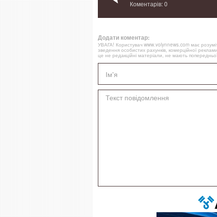
Коментарів: 0
Додати коментар:
УВАГА! Користувач www.volynnews.com має розуміти
зведення особистих рахунків, комерційної реклами
це не редакційні матеріали, не мають попередньої