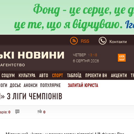
RSS
Контакти
ЧЕТВЕР
13:18
6 СЕРПНЯ 2026
СОЦІУМ
КУЛЬТУРА
АВТО
СПОРТ
ТАБЛОЇД
ПРОЕКТИ ВН
АКЦЕНТИ
Т
ЛОГИ
ДОСЬЄ
АНОНСИ
ПОПУЛЯРНЕ
ЗАПИТАЙ ЮРИСТА
» З ЛІГИ ЧЕМПІОНІВ
арів:
0
0
Міланський «Інтер» у рамках матчу-відповіді 1/8 фіналу Ліги