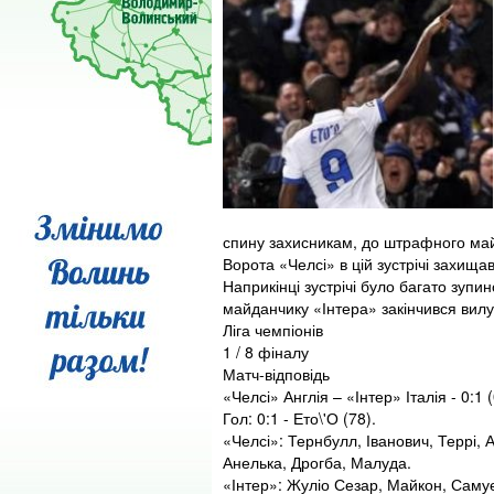
спину захисникам, до штрафного майда
Ворота «Челсі» в цій зустрічі захища
Наприкінці зустрічі було багато зупи
майданчику «Інтера» закінчився вил
Ліга чемпіонів
1 / 8 фіналу
Матч-відповідь
«Челсі» Англія – «Інтер» Італія - 0:1 (
Гол: 0:1 - Ето\'О (78).
«Челсі»: Тернбулл, Іванович, Террі, 
Анелька, Дрогба, Малуда.
«Інтер»: Жуліо Сезар, Майкон, Самуел