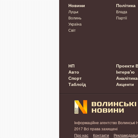
Новини
Політика
Луцьк
Влада
Волинь
Партії
Україна
Світ
НП
Проекти 
Авто
Інтерв'ю
Спорт
Аналітика
Таблоїд
Акценти
Інформаційне агентство Волинські 
2017 Всі права захищені
Про нас
Контакти
Рекламодавц