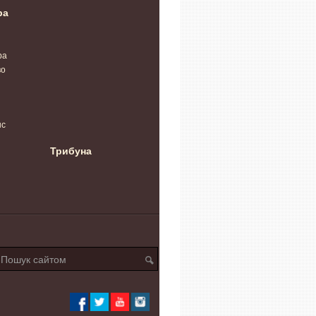
ра
ра
во
нс
Трибуна