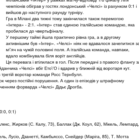
чемпіонів обіграв у гостях лондонський «Челсі» із рахунком 0:1 і
вийшов до наступного раунду турніру.
Гра в Мілані два тижні тому закінчилася також перемогою
«Інтера» - 2:1. «Інтер» став єдиною італійською командою, яка
пробилася до чвертьфіналу.
У першому таймі йшла практично рівна гра, а в другому
активнішим був «Інтер». «Челсі» ніяк не вдавалося зачепитися з
м\'яч на чужій половині поля. А італійська команда, навпаки,
вдало комбінувала біля воріт англійців.
Ця перевага і втілилася в гол. Після передачі з правого флангу з
нчика «Челсі» вбіг Ето\'О і вдарив у ближній від воротаря кут.
в третій воротар команди Росс Тернбулл.
нок через постійні порушення. А один із епізодів у штрафному
ученням форварда «Челсі» Дідьє Дрогба.
0:0, 0:1)
Алекс, Жирков (С. Калу, 73), Баллак (Дж. Коул, 62), Мікель, Лемпард,
ь, Лусіо, Дзанетті, Камбьяссо, Снейдер (Маріга, 85), Т. Мотта