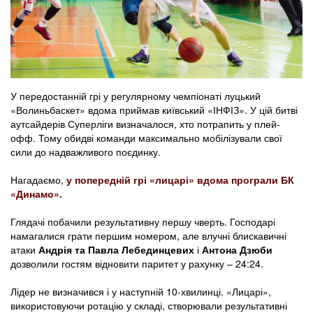
У передостанній грі у регулярному чемпіонаті луцький
«Волиньбаскет» вдома приймав київський «ІНФІЗ». У цій битві
аутсайдерів Суперліги визначалося, хто потрапить у плей-
офф. Тому обидві команди максимально мобілізували свої
сили до надважливого поєдинку.
Нагадаємо,
у попередній грі «лицарі» вдома програли БК
«Динамо».
Глядачі побачили результативну першу чверть. Господарі
намагалися грати першим номером, але влучні блискавичні
атаки
Андрія та Павла Лебединцевих
і
Антона Дзюби
дозволили гостям відновити паритет у рахунку – 24:24.
Лідер не визначився і у наступній 10-хвилинці. «Лицарі»,
використовуючи ротацію у складі, створювали результативні