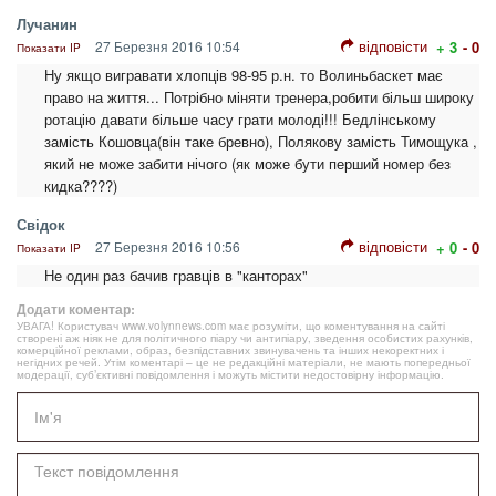
Лучанин
відповісти
27 Березня 2016 10:54
+ 3
- 0
Показати IP
Ну якщо вигравати хлопців 98-95 р.н. то Волиньбаскет має
право на життя... Потрібно міняти тренера,робити більш широку
ротацію давати більше часу грати молоді!!! Бедлінському
замість Кошовца(він таке бревно), Полякову замість Тимощука ,
який не може забити нічого (як може бути перший номер без
кидка????)
Свідок
відповісти
27 Березня 2016 10:56
+ 0
- 0
Показати IP
Не один раз бачив гравців в "канторах"
Додати коментар:
УВАГА! Користувач www.volynnews.com має розуміти, що коментування на сайті
створені аж ніяк не для політичного піару чи антипіару, зведення особистих рахунків,
комерційної реклами, образ, безпідставних звинувачень та інших некоректних і
негідних речей. Утім коментарі – це не редакційні матеріали, не мають попередньої
модерації, суб’єктивні повідомлення і можуть містити недостовірну інформацію.