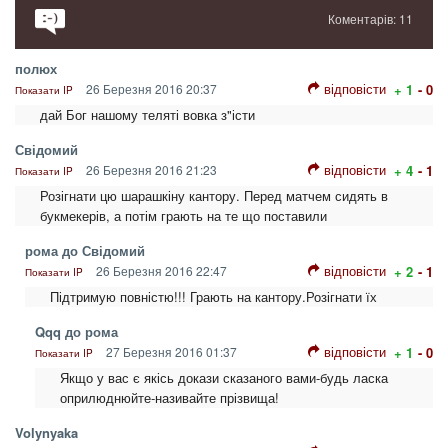
Коментарів: 11
полюх
відповісти
26 Березня 2016 20:37
+ 1
- 0
Показати IP
дай Бог нашому теляті вовка з"істи
Свідомий
відповісти
26 Березня 2016 21:23
+ 4
- 1
Показати IP
Розігнати цю шарашкіну кантору. Перед матчем сидять в
букмекерів, а потім грають на те що поставили
рома до Свідомий
відповісти
26 Березня 2016 22:47
+ 2
- 1
Показати IP
Підтримую повністю!!! Грають на кантору.Розігнати їх
Qqq до рома
відповісти
27 Березня 2016 01:37
+ 1
- 0
Показати IP
Якщо у вас є якісь докази сказаного вами-будь ласка
оприлюднюйте-називайте прізвища!
Volynyaka