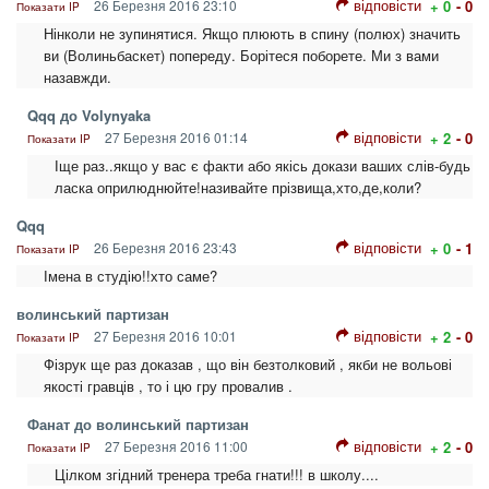
відповісти
26 Березня 2016 23:10
+ 0
- 0
Показати IP
Нінколи не зупинятися. Якщо плюють в спину (полюх) значить
ви (Волиньбаскет) попереду. Борітеся поборете. Ми з вами
назавжди.
Qqq до Volynyaka
відповісти
27 Березня 2016 01:14
+ 2
- 0
Показати IP
Іще раз..якщо у вас є факти або якісь докази ваших слів-будь
ласка оприлюднюйте!називайте прізвища,хто,де,коли?
Qqq
відповісти
26 Березня 2016 23:43
+ 0
- 1
Показати IP
Імена в студію!!хто саме?
волинський партизан
відповісти
27 Березня 2016 10:01
+ 2
- 0
Показати IP
Фізрук ще раз доказав , що він безтолковий , якби не вольові
якості гравців , то і цю гру провалив .
Фанат до волинський партизан
відповісти
27 Березня 2016 11:00
+ 2
- 0
Показати IP
Цілком згідний тренера треба гнати!!! в школу....