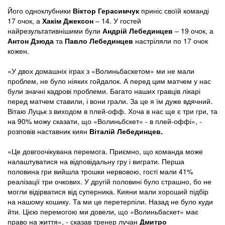
Його одноклубники
Віктор Герасимчук
приніс своїй команді
17 очок, а
Хакім Джексон
– 14. У гостей
найрезультативнішими були
Андрій Лебединцев
– 19 очок, а
Антон Дзюда
та
Павло Лебединцев
настріляли по 17 очок
кожен.
«У двох домашніх іграх з «Волиньбаскетом» ми не мали
проблем, не було ніяких гойдалок. А перед цим матчем у нас
були значні кадрові проблеми. Багато наших гравців лікарі
перед матчем ставили, і вони грали. За це я їм дуже вдячний.
Вітаю Луцьк з виходом в плей-офф. Хоча в нас ще є три гри, та
на 90% можу сказати, що «Волиньбскет» - в плей-оффі», -
розповів наставник киян
Віталій Лебединцев.
«Це довгоочікувана перемога. Приємно, що команда може
налаштуватися на відповідальну гру і виграти. Перша
половина гри вийшла трошки нервовою, гості мали 41%
реалізації три очкових. У другій половині було страшно, бо не
могли відірватися від суперника. Кияни мали хороший підбір
на нашому кошику. Та ми це перетерпіли. Назад не було куди
йти. Цією перемогою ми довели, що «Волиньбаскет» має
право на життя», - сказав тренер лучан
Дмитро