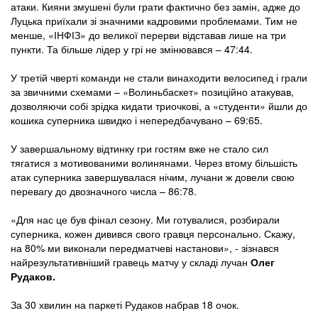
атаки. Кияни змушені були грати фактично без замін, адже до
Луцька приїхали зі значними кадровими проблемами. Тим не
менше, «ІНФІЗ» до великої перерви відставав лише на три
пункти. Та більше лідер у грі не змінювався – 47:44.
У третій чверті команди не стали винаходити велосипед і грали
за звичними схемами – «Волиньбаскет» позиційно атакував,
дозволяючи собі зрідка кидати триочкові, а «студенти» йшли до
кошика суперника швидко і непередбачувано – 69:65.
У завершальному відтинку гри гостям вже не стало сил
тягатися з мотивованими волинянами. Через втому більшість
атак суперника завершувалася нічим, лучани ж довели свою
перевагу до двозначного числа – 86:78.
«Для нас це був фінал сезону. Ми готувалися, розбирали
суперника, кожен дивився свого гравця персонально. Скажу,
на 80% ми виконали передматчеві настанови», - зізнався
найрезультативніший гравець матчу у складі лучан
Олег
Рудаков.
За 30 хвилин на паркеті Рудаков набрав 18 очок.