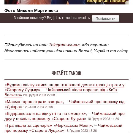
Фото Миколи Мартинюка
Знайшли помилку? Виділіть текст і натисніть
Повідомити
Підписуйтесь на наш
Telegram-канал
, аби першими
дізнаватись найактуальніші новини Волині, України та світу
ЧИТАЙТЕ ТАКОЖ
«Будемо спілкуватися щодо готовності деяких гравців грати у
«Старому Луцьку», – Чайковський після поразки від «Київ-
Баскета»
20 Грудня 2023 22:08
«Маємо гарно зіграти завтра», – Чайковський про поразку від
«Дніпра»
12 Січня 2024 20:05
«Відпрацювали на відчутті та на емоціях», – Чайковський про
другу поспіль перемогу «Старого Луцька»
10 Грудня 2023 11:30
«Гра пішла за сценарієм «Черкаських Мавп», – Чайковський
про поразку «Старого Луцька»
18 Грудня 2023 13:26