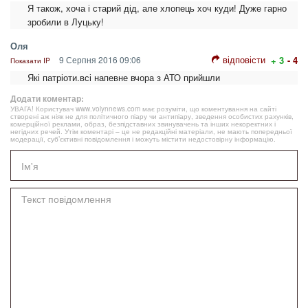
Я також, хоча і старий дід, але хлопець хоч куди! Дуже гарно
зробили в Луцьку!
Оля
відповісти
9 Серпня 2016 09:06
+ 3
- 4
Показати IP
Які патріоти.всі напевне вчора з АТО прийшли
Додати коментар:
УВАГА! Користувач www.volynnews.com має розуміти, що коментування на сайті
створені аж ніяк не для політичного піару чи антипіару, зведення особистих рахунків,
комерційної реклами, образ, безпідставних звинувачень та інших некоректних і
негідних речей. Утім коментарі – це не редакційні матеріали, не мають попередньої
модерації, суб’єктивні повідомлення і можуть містити недостовірну інформацію.