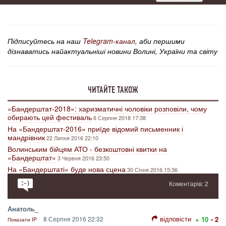
Підписуйтесь на наш
Telegram-канал
, аби першими
дізнаватись найактуальніші новини Волині, України та світу
ЧИТАЙТЕ ТАКОЖ
«Бандерштат-2018»: харизматичні чоловіки розповіли, чому
обирають цей фестиваль
6 Серпня 2018 17:38
На «Бандерштат-2016» приїде відомий письменник і
мандрівник
22 Липня 2016 22:10
Волинським бійцям АТО - безкоштовні квитки на
«Бандерштат»
3 Червня 2016 23:50
На «Бандерштаті» буде нова сцена
30 Січня 2016 15:36
Коментарів: 2
Анатоль_
відповісти
8 Серпня 2016 22:32
+ 10
- 2
Показати IP