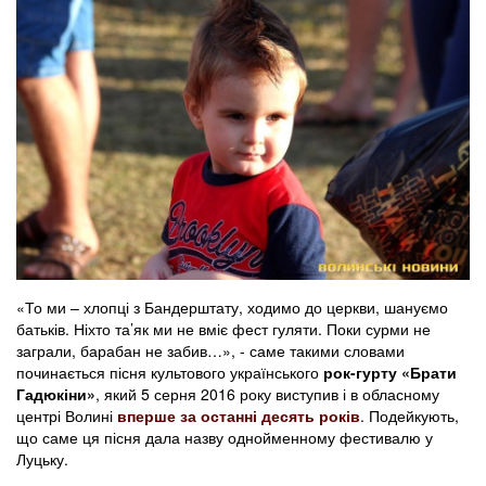
«То ми – хлопці з Бандерштату, ходимо до церкви, шануємо
батьків. Ніхто та’як ми не вміє фест гуляти. Поки сурми не
заграли, барабан не забив…», - саме такими словами
починається пісня культового українського
рок-гурту «Брати
Гадюкіни»
, який 5 серня 2016 року виступив і в обласному
центрі Волині
вперше за останні десять років
. Подейкують,
що саме ця пісня дала назву однойменному фестивалю у
Луцьку.