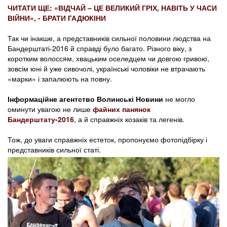
ЧИТАТИ ЩЕ:
«ВІДЧАЙ – ЦЕ ВЕЛИКИЙ ГРІХ, НАВІТЬ У ЧАСИ
ВІЙНИ», - БРАТИ ГАДЮКІНИ
Так чи інакше, а представників сильної половини людства на
Бандерштаті-2016 й справді було багато. Різного віку, з
коротким волоссям, хвацьким оселедцем чи довгою гривою,
зовсім юні й уже сивочолі, українські чоловіки не втрачають
«марки» і запалюють на повну.
Інформаційне агентство Волинські Новини
не могло
оминути увагою не лише
файних панянок
Бандерштату-2016
, а й справжніх козаків та легенів.
Тож, до уваги справжніх естеток, пропонуємо фотопідбірку і
представників сильної статі.