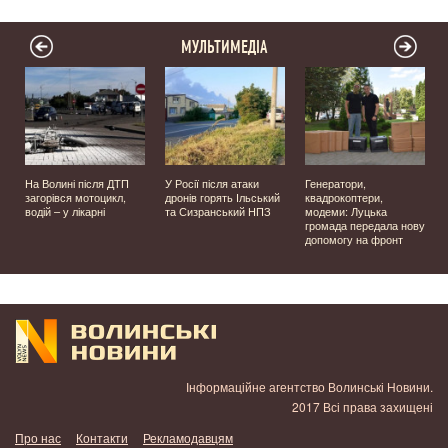
МУЛЬТИМЕДІА
На Волині після ДТП
У Росії після атаки
Генератори,
загорівся мотоцикл,
дронів горять Ільський
квадрокоптери,
водій – у лікарні
та Сизранський НПЗ
модеми: Луцька
громада передала нову
у
допомогу на фронт
Інформаційне агентство Волинські Новини.
2017 Всі права захищені
Про нас
Контакти
Рекламодавцям