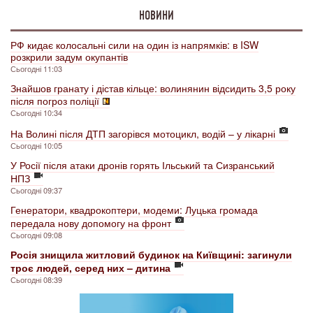
НОВИНИ
РФ кидає колосальні сили на один із напрямків: в ISW
розкрили задум окупантів
Сьогодні 11:03
Знайшов гранату і дістав кільце: волинянин відсидить 3,5 року
після погроз поліції
Сьогодні 10:34
На Волині після ДТП загорівся мотоцикл, водій – у лікарні
Сьогодні 10:05
У Росії після атаки дронів горять Ільський та Сизранський
НПЗ
Сьогодні 09:37
Генератори, квадрокоптери, модеми: Луцька громада
передала нову допомогу на фронт
Сьогодні 09:08
Росія знищила житловий будинок на Київщині: загинули
троє людей, серед них – дитина
Сьогодні 08:39