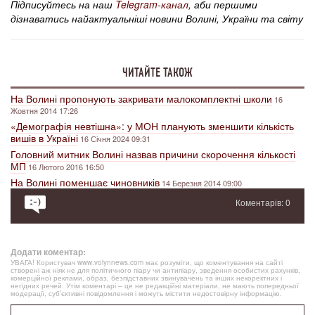
Підписуйтесь на наш
Telegram-канал
, аби першими
дізнаватись найактуальніші новини Волині, України та світу
ЧИТАЙТЕ ТАКОЖ
На Волині пропонують закривати малокомплектні школи
16
Жовтня 2014 17:26
«Демографія невтішна»: у МОН планують зменшити кількість
вишів в Україні
16 Січня 2024 09:31
Головний митник Волині назвав причини скорочення кількості
МП
16 Лютого 2016 16:50
На Волині поменшає чиновників
14 Березня 2014 09:00
Коментарів: 0
Додати коментар:
УВАГА! Користувач www.volynnews.com має розуміти, що коментування на сайті
створені аж ніяк не для політичного піару чи антипіару, зведення особистих рахунків,
комерційної реклами, образ, безпідставних звинувачень та інших некоректних і
негідних речей. Утім коментарі – це не редакційні матеріали, не мають попередньої
модерації, суб’єктивні повідомлення і можуть містити недостовірну інформацію.