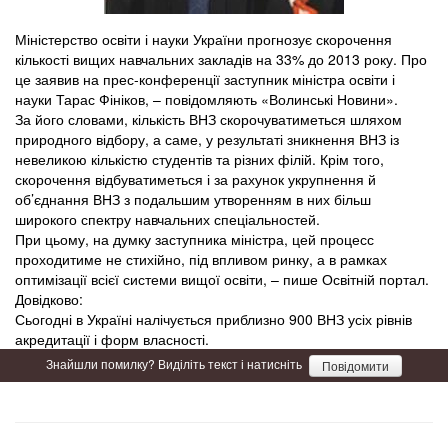
Міністерство освіти і науки України прогнозує скорочення
кількості вищих навчальних закладів на 33% до 2013 року. Про
це заявив на прес-конференції заступник міністра освіти і
науки Тарас Фініков, – повідомляють «Волинські Новини».
За його словами, кількість ВНЗ скорочуватиметься шляхом
природного відбору, а саме, у результаті зникнення ВНЗ із
невеликою кількістю студентів та різних філій. Крім того,
скорочення відбуватиметься і за рахунок укрупнення й
об’єднання ВНЗ з подальшим утворенням в них більш
широкого спектру навчальних спеціальностей.
При цьому, на думку заступника міністра, цей процесс
проходитиме не стихійно, під впливом ринку, а в рамках
оптимізації всієї системи вищої освіти, – пише Освітній портал.
Довідково:
Сьогодні в Україні налічується приблизно 900 ВНЗ усіх рівнів
акредитації і форм власності.
Знайшли помилку? Виділіть текст і натисніть
Повідомити