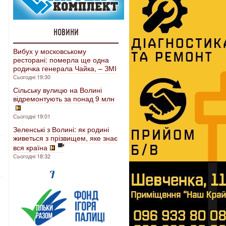
НОВИНИ
Вибух у московському
ресторані: померла ще одна
родичка генерала Чайка, – ЗМІ
Сьогодні 19:30
Сільську вулицю на Волині
відремонтують за понад 9 млн
Сьогодні 19:01
Зеленські з Волині: як родині
живеться з прізвищем, яке знає
вся країна
Сьогодні 18:32