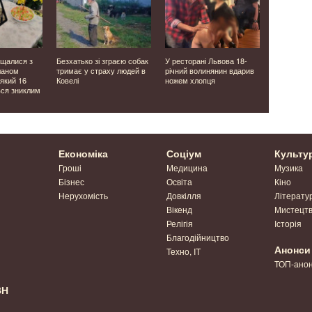
ощалися з
Безхатько зі зграєю собак
У ресторані Львова 18-
Без телефо
ланом
тримає у страху людей в
річний волинянин вдарив
на Волині
який 16
Ковелі
ножем хлопця
козацьке 
вся зниклим
таборуванн
Фото
Економіка
Соціум
Культу
Гроші
Медицина
Музика
Бізнес
Освіта
Кіно
Нерухомість
Довкілля
Літерату
Вікенд
Мистецт
Релігія
Історія
Благодійництво
Анонси
Техно, IT
ТОП-ано
ВН