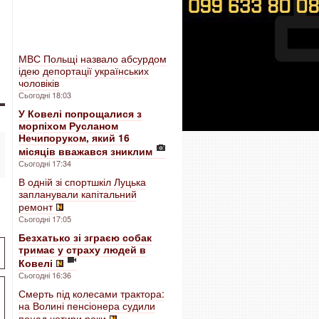
МВС Польщі назвало абсурдом
ідею депортації українських
чоловіків
Сьогодні 18:03
У Ковелі попрощалися з
морпіхом Русланом
Нечипоруком, який 16
місяців вважався зниклим
Сьогодні 17:34
В одній зі спортшкіл Луцька
запланували капітальний
ремонт
Сьогодні 17:05
Безхатько зі зграєю собак
тримає у страху людей в
Ковелі
Сьогодні 16:36
Смерть під колесами трактора:
на Волині пенсіонера судили
понад чотири роки