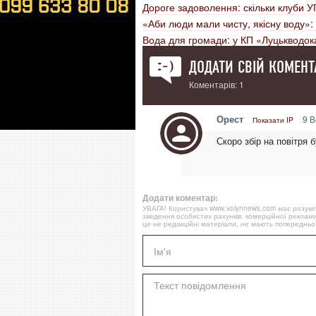
Дороге задоволення: скільки клуби У
«Аби люди мали чисту, якісну воду»:
Вода для громади: у КП «Луцькводо
ДОДАТИ СВІЙ КОМЕНТ
Коментарів: 1
Орест
9 В
Показати IP
Скоро збір на повітря 
Додати коментар:
УВАГА! Користувач www.volynnews.com має розуміти
зведення особистих рахунків, комерційної реклами
це не редакційні матеріали, не мають попередньої