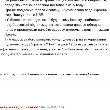
серед яких тільки половина постачає якісну воду.
Про це повідомив голова Асоціації «Бутильована вода України»
Ігор Пастух
, пише
UBR
.
«У бізнесі питної води, як і в будь-якому іншому, знайшлися
недобросовісні підприємці, які встановили дешеве обладнання і
почали пропагувати начебто здорову джерельну воду», – сказав
Пастух.
Тим часом, за його словами, уряд підняв збір на використання
підземних вод у 5 разів. «У Росії вода в 12 разів дешевша, ніж в
ь (до нашої гривні) 6 гривень, у нас – 7, у Німеччині збір становить
о збору взагалі немає», – зазначив експерт.
л
, аби першими дізнаватись найактуальніші новини Волині,
ння», – кажуть онкологи
5 Лютого 2010 15:16