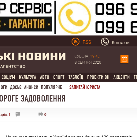
RSS
Контакти
СУБОТА
19:42
8 СЕРПНЯ 2026
СОЦІУМ
КУЛЬТУРА
АВТО
СПОРТ
ТАБЛОЇД
ПРОЕКТИ ВН
АКЦЕНТИ
Т
ЛОГИ
ДОСЬЄ
АНОНСИ
ПОПУЛЯРНЕ
ЗАПИТАЙ ЮРИСТА
ДОРОГЕ ЗАДОВОЛЕННЯ
арів:
1
0
На ринку питної води в Україні працює близько 120 операторів,