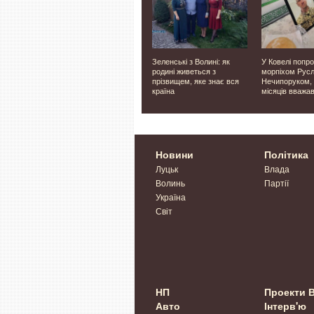
ідкрив
На Волині негода
Зеленські з Волині: як
У Ковелі попр
:
повалила дерева:
родині живеться з
морпіхом Рус
15
рятувальники звільняли
прізвищем, яке знає вся
Нечипоруком, 
проїзд автошляхами
країна
місяців вважа
Новини
Політика
Луцьк
Влада
Волинь
Партії
Україна
Світ
НП
Проекти 
Авто
Інтерв'ю