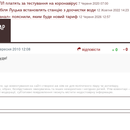
ПЛ платять за тестування на коронавірус
7 Червня 2020 07:00
 біля Луцька встановлять станцію з доочистки води
12 Жовтня 2022 14:23
канал» пояснили, яким буде новий тариф
12 Червня 2026 12:57
АР
ересня 2010 12:08
відповісти
- 0
+ 0
буде!
, що коментування на сайті створені аж ніяк не для політичного піару чи антипіару,
, образ, безпідставних звинувачень та інших некоректних і негідних речей. Утім коментарі –
 модерації, суб’єктивні повідомлення і можуть містити недостовірну інформацію.