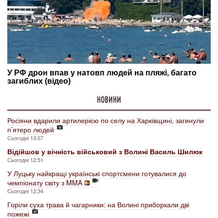
НОВИНИ
Росіяни вдарили артилерією по селу на Харківщині, загинули
п’ятеро людей
Сьогодні 13:07
Відійшов у вічність військовий з Волині Василь Шилюк
Сьогодні 12:51
У Луцьку найкращі українські спортсмени готувалися до
чемпіонату світу з MMA
Сьогодні 12:34
Горіли суха трава й чагарники: на Волині приборкали дві
пожежі