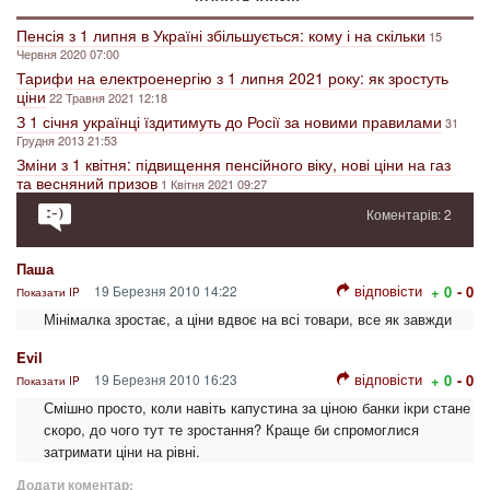
Пенсія з 1 липня в Україні збільшується: кому і на скільки
15
Червня 2020 07:00
Тарифи на електроенергію з 1 липня 2021 року: як зростуть
ціни
22 Травня 2021 12:18
З 1 січня українці їздитимуть до Росії за новими правилами
31
Грудня 2013 21:53
Зміни з 1 квітня: підвищення пенсійного віку, нові ціни на газ
та весняний призов
1 Квітня 2021 09:27
Коментарів: 2
Паша
відповісти
19 Березня 2010 14:22
+ 0
- 0
Показати IP
Мінімалка зростає, а ціни вдвоє на всі товари, все як завжди
Evil
відповісти
19 Березня 2010 16:23
+ 0
- 0
Показати IP
Смішно просто, коли навіть капустина за ціною банки ікри стане
скоро, до чого тут те зростання? Краще би спромоглися
затримати ціни на рівні.
Додати коментар: