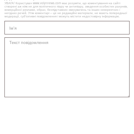
УВАГА! Користувач www.volynnews.com має розуміти, що коментування на сайті
створені аж ніяк не для політичного піару чи антипіару, зведення особистих рахунків,
комерційної реклами, образ, безпідставних звинувачень та інших некоректних і
негідних речей. Утім коментарі – це не редакційні матеріали, не мають попередньої
модерації, суб’єктивні повідомлення і можуть містити недостовірну інформацію.