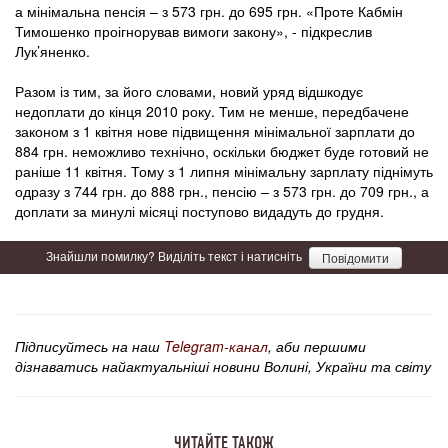
а мінімальна пенсія – з 573 грн. до 695 грн. «Проте Кабмін
Тимошенко проігнорував вимоги закону», - підкреслив
Лук’яненко.
Разом із тим, за його словами, новий уряд відшкодує
недоплати до кінця 2010 року. Тим не менше, передбачене
законом з 1 квітня нове підвищення мінімальної зарплати до
884 грн. неможливо технічно, оскільки бюджет буде готовий не
раніше 11 квітня. Тому з 1 липня мінімальну зарплату піднімуть
одразу з 744 грн. до 888 грн., пенсію – з 573 грн. до 709 грн., а
доплати за минулі місяці поступово видадуть до грудня.
Знайшли помилку? Виділіть текст і натисніть
Повідомити
Підписуйтесь на наш
Telegram-канал
, аби першими
дізнаватись найактуальніші новини Волині, України та світу
ЧИТАЙТЕ ТАКОЖ