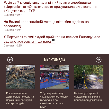
Росія за 7 місяців виконала річний план з виробництва
«Цирконів» та «Оніксів», проте призупинила виготовлення
«Кинджалів», – ГУР
Сьогодні 10:57
На Волині неповнолітній мотоцикліст збив підлітка на
велосипеді
Сьогодні 10:41
У Португалії тисячі людей прийшли на весілля Роналду, але
одружилася зовсім інша пара
Сьогодні 10:25
МУЛЬТИМЕДІА
Росіяни вдарили
У Луцьку найкращі
Горіли суха трава й
у
артилерією по селу на
українські спортсмени
чагарники: на Волині
Харківщині, загинули
готувалися до
приборкали дві пожежі
п’ятеро людей
чемпіонату світу з
MMA