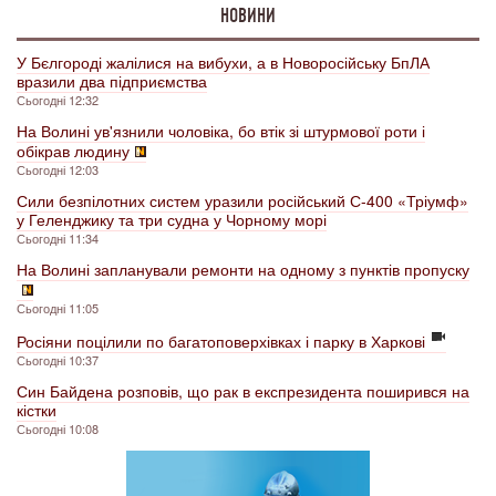
НОВИНИ
У Бєлгороді жалілися на вибухи, а в Новоросійську БпЛА
вразили два підприємства
Сьогодні 12:32
На Волині ув'язнили чоловіка, бо втік зі штурмової роти і
обікрав людину
Сьогодні 12:03
Сили безпілотних систем уразили російський С-400 «Тріумф»
у Геленджику та три судна у Чорному морі
Сьогодні 11:34
На Волині запланували ремонти на одному з пунктів пропуску
Сьогодні 11:05
Росіяни поцілили по багатоповерхівках і парку в Харкові
Сьогодні 10:37
Син Байдена розповів, що рак в експрезидента поширився на
кістки
Сьогодні 10:08