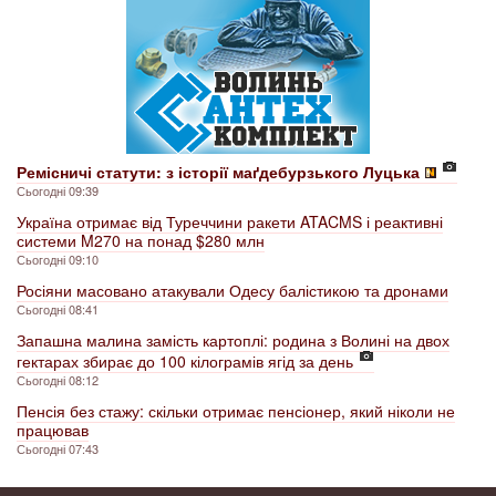
Ремісничі статути: з історії маґдебурзького Луцька
Сьогодні 09:39
Україна отримає від Туреччини ракети ATACMS і реактивні
системи M270 на понад $280 млн
Сьогодні 09:10
Росіяни масовано атакували Одесу балістикою та дронами
Сьогодні 08:41
Запашна малина замість картоплі: родина з Волині на двох
гектарах збирає до 100 кілограмів ягід за день
Сьогодні 08:12
Пенсія без стажу: скільки отримає пенсіонер, який ніколи не
працював
Сьогодні 07:43