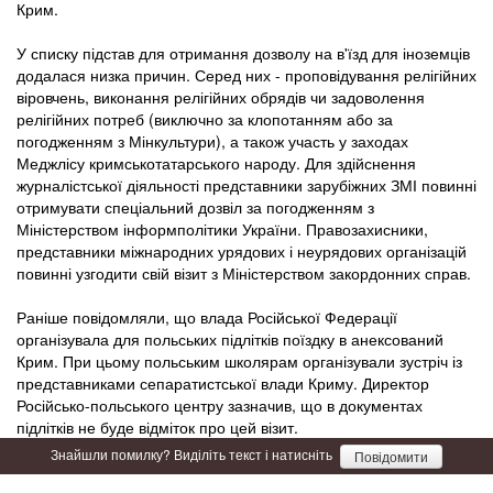
Крим.
У списку підстав для отримання дозволу на в'їзд для іноземців
додалася низка причин. Серед них - проповідування релігійних
віровчень, виконання релігійних обрядів чи задоволення
релігійних потреб (виключно за клопотанням або за
погодженням з Мінкультури), а також участь у заходах
Меджлісу кримськотатарського народу. Для здійснення
журналістської діяльності представники зарубіжних ЗМІ повинні
отримувати спеціальний дозвіл за погодженням з
Міністерством інформполітики України. Правозахисники,
представники міжнародних урядових і неурядових організацій
повинні узгодити свій візит з Міністерством закордонних справ.
Раніше повідомляли, що влада Російської Федерації
організувала для польських підлітків поїздку в анексований
Крим. При цьому польським школярам організували зустріч із
представниками сепаратистської влади Криму. Директор
Російсько-польського центру зазначив, що в документах
підлітків не буде відміток про цей візит.
Знайшли помилку? Виділіть текст і натисніть
Повідомити