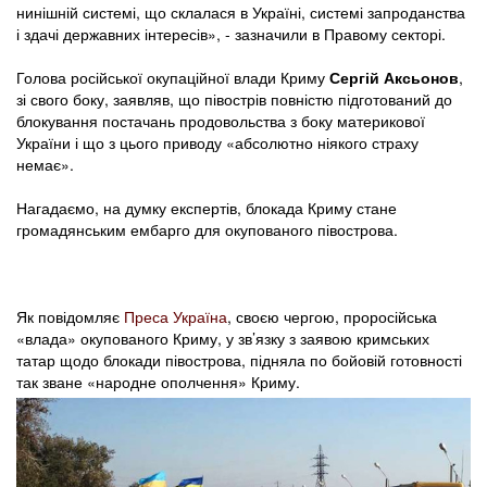
нинішній системі, що склалася в Україні, системі запроданства
і здачі державних інтересів», - зазначили в Правому секторі.
Голова російської окупаційної влади Криму
Сергій Аксьонов
,
зі свого боку, заявляв, що півострів повністю підготований до
блокування постачань продовольства з боку материкової
України і що з цього приводу «абсолютно ніякого страху
немає».
Нагадаємо, на думку експертів, блокада Криму стане
громадянським ембарго для окупованого півострова.
Як повідомляє
Преса Україна
, своєю чергою, проросійська
«влада» окупованого Криму, у зв’язку з заявою кримських
татар щодо блокади півострова, підняла по бойовій готовності
так зване «народне ополчення» Криму.