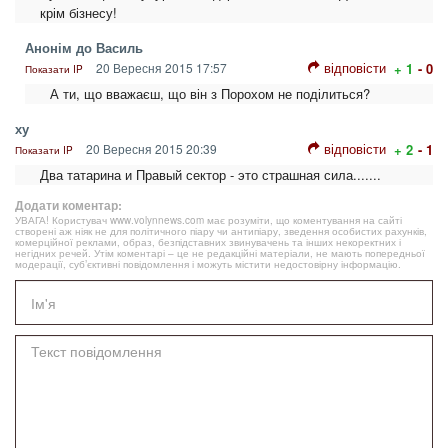
крім бізнесу!
Анонім до Василь
відповісти
20 Вересня 2015 17:57
+ 1
- 0
Показати IP
А ти, що вважаєш, що він з Порохом не поділиться?
ху
відповісти
20 Вересня 2015 20:39
+ 2
- 1
Показати IP
Два татарина и Правый сектор - это страшная сила.......
Додати коментар:
УВАГА! Користувач www.volynnews.com має розуміти, що коментування на сайті
створені аж ніяк не для політичного піару чи антипіару, зведення особистих рахунків,
комерційної реклами, образ, безпідставних звинувачень та інших некоректних і
негідних речей. Утім коментарі – це не редакційні матеріали, не мають попередньої
модерації, суб’єктивні повідомлення і можуть містити недостовірну інформацію.