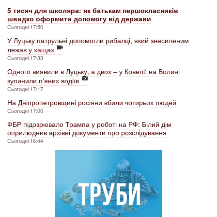
5 тисяч для школяра: як батькам першокласників
швидко оформити допомогу від держави
Сьогодні 17:50
У Луцьку патрульні допомогли рибалці, який знесиленим
лежав у хащах
Сьогодні 17:33
Одного виявили в Луцьку, а двох – у Ковелі: на Волині
зупинили п'яних водіїв
Сьогодні 17:17
На Дніпропетровщині росіяни вбили чотирьох людей
Сьогодні 17:00
ФБР підозрювало Трампа у роботі на РФ: Білий дім
оприлюднив архівні документи про розслідування
Сьогодні 16:44