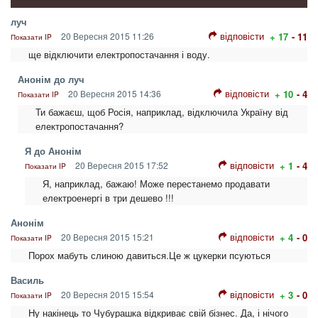
луч
відповісти
20 Вересня 2015 11:26
+ 17
- 11
Показати IP
ще відключити електропостачання і воду.
Анонім до луч
відповісти
20 Вересня 2015 14:36
+ 10
- 4
Показати IP
Ти бажаєш, щоб Росія, наприклад, відключила Україну від
електропостачання?
Я до Анонім
відповісти
20 Вересня 2015 17:52
+ 1
- 4
Показати IP
Я, наприклад, бажаю! Може перестанемо продавати
електроенергі в три дешево !!!
Анонім
відповісти
20 Вересня 2015 15:21
+ 4
- 0
Показати IP
Порох мабуть слиною давиться.Це ж цукерки псуються
Василь
відповісти
20 Вересня 2015 15:54
+ 3
- 0
Показати IP
Ну накінець то Чубурашка відкриває свій бізнес. Да, і нічого