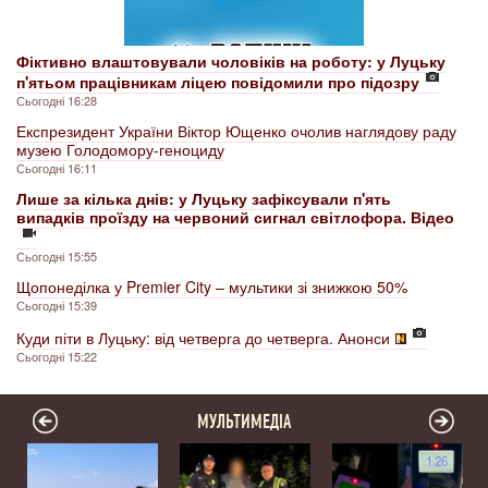
Фіктивно влаштовували чоловіків на роботу: у Луцьку
п'ятьом працівникам ліцею повідомили про підозру
Сьогодні 16:28
Експрезидент України Віктор Ющенко очолив наглядову раду
музею Голодомору-геноциду
Сьогодні 16:11
Лише за кілька днів: у Луцьку зафіксували п'ять
випадків проїзду на червоний сигнал світлофора. Відео
Сьогодні 15:55
Щопонеділка у Premier City – мультики зі знижкою 50%
Сьогодні 15:39
Куди піти в Луцьку: від четверга до четверга. Анонси
Сьогодні 15:22
МУЛЬТИМЕДІА