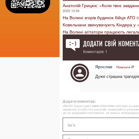
Анатолій Грицюк: «Коли твоє завданн
2020 10:54
На Волині згорів будинок бійця АТО
3
Ковельчани звинувачують Кіндера у 
На Волині агітатори працюють легаль
ДОДАТИ СВІЙ КОМЕНТ
Коментарів: 1
Ярослав
Показати IP
Дуже страшна трагедія
Додати коментар:
УВАГА! Користувач www.volynnews.com має розуміти
зведення особистих рахунків, комерційної реклами
це не редакційні матеріали, не мають попередньої