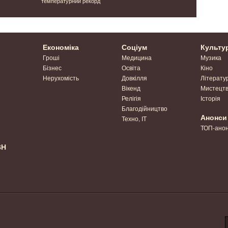
температурний рекорд
друга Укра
Ніколя Ам
Економіка
Соціум
Культу
Гроші
Медицина
Музика
Бізнес
Освіта
Кіно
Нерухомість
Довкілля
Літерату
Вікенд
Мистецт
Релігія
Історія
Благодійництво
Анонси
Техно, IT
ТОП-ано
ВН