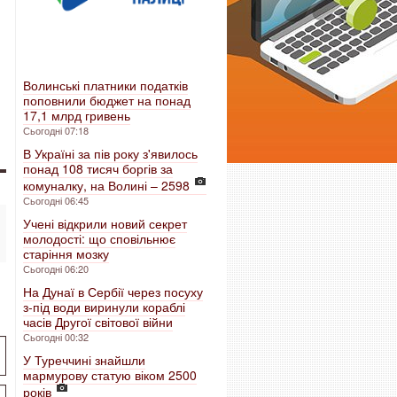
Волинські платники податків
поповнили бюджет на понад
17,1 млрд гривень
Сьогодні 07:18
В Україні за пів року з'явилось
понад 108 тисяч боргів за
комуналку, на Волині – 2598
Сьогодні 06:45
Учені відкрили новий секрет
молодості: що сповільнює
старіння мозку
Сьогодні 06:20
На Дунаї в Сербії через посуху
з-під води виринули кораблі
часів Другої світової війни
Сьогодні 00:32
У Туреччині знайшли
мармурову статую віком 2500
років