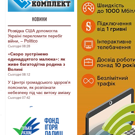
НОВИНИ
Розвідка США допомогла
Україні переломити перебіг
війни, – Politico
Сьогодні 08:28
«Скоро зустрінемо
одинадцятого малюка»: як
живе багатодітна родина з
Волині
Сьогодні 08:12
У Центрі громадського здоров'я
пояснили, як розпізнати
небезпеку під час витоку аміаку
Сьогодні 07:42