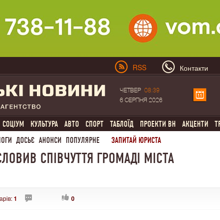
RSS
Контакти
ЧЕТВЕР
08:39
6 СЕРПНЯ 2026
СОЦІУМ
КУЛЬТУРА
АВТО
СПОРТ
ТАБЛОЇД
ПРОЕКТИ ВН
АКЦЕНТИ
Т
ЛОГИ
ДОСЬЄ
АНОНСИ
ПОПУЛЯРНЕ
ЗАПИТАЙ ЮРИСТА
ЛОВИВ СПІВЧУТТЯ ГРОМАДІ МІСТА
арів:
1
0