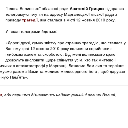
Голова Волинської обласної ради
Анатолій Грицюк
відправив
телеграму-співчуття на адресу Марганецької міської ради з
приводу
трагедії
, яка сталася в місті 12 жовтня 2010 року.
У тексті телеграми йдеться:
«Дорогі друзі, сумну звістку про страшну трагедію, що сталася у
Вашому краї 12 жовтня 2010 року волиняни сприйняли з
глибоким жалем та скорботою. Від імені волинського краю
дозвольте висловити щире співчуття усім, хто так миттєво і
изьких в автокатастрофі у Марганці. Бажаємо Вам сил та терпіння
умуємо разом з Вами та молимо милосердного Бога , щоб дарував
ічную Пам’ять».
л
, аби першими дізнаватись найактуальніші новини Волині,