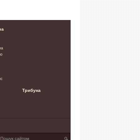
їни», француза
«Ланцет» і «Молнію».
чемпіонаті Європи
бера
Відео
ра
ра
во
нс
Трибуна