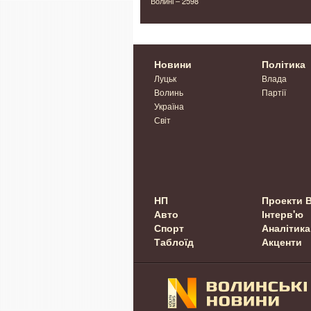
н на
Волині – 2598
Новини
Політика
Луцьк
Влада
Волинь
Партії
Україна
Світ
НП
Проекти 
Авто
Інтерв'ю
Спорт
Аналітика
Таблоїд
Акценти