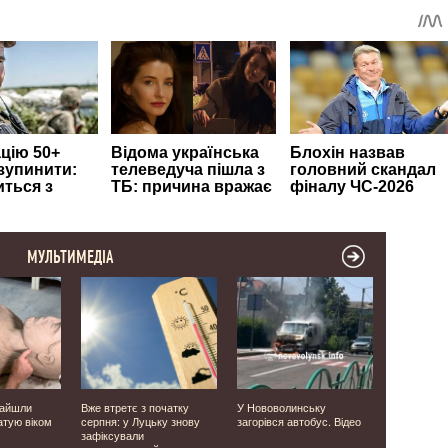
МУЛЬТИМЕДІА
найшли
Вже втретє з початку
У Нововолинську
Фанатів ві
атую віком
серпня: у Луцьку знову
загорівся автобус. Відео
в РФ і сид
зафіксували
Що відомо