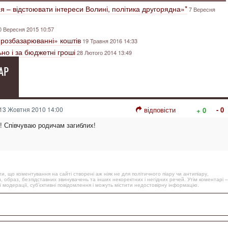
я – відстоювати інтереси Волині, політика другорядна»*
7 Вересня
0 Вересня 2015 10:57
«розбазарюванні» коштів
19 Травня 2016 14:33
но і за бюджетні гроші
28 Лютого 2014 13:49
АР
13 Жовтня 2010 14:00
відповісти
- 0
+ 0
! Співчуваю родичам загиблих!
, що коментування на сайті створені аж ніяк не для політичного піару чи антипіару,
, образ, безпідставних звинувачень та інших некоректних і негідних речей. Утім коментарі –
 модерації, суб’єктивні повідомлення і можуть містити недостовірну інформацію.