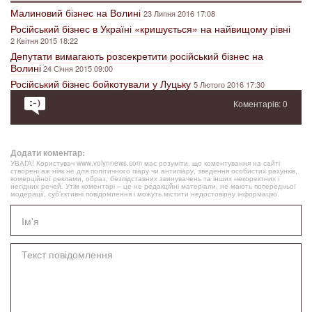
Малиновий бізнес на Волині
23 Липня 2016 17:08
Російський бізнес в Україні «кришується» на найвищому рівні
2 Квітня 2015 18:22
Депутати вимагають розсекретити російський бізнес на
Волині
24 Січня 2015 09:00
Російський бізнес бойкотували у Луцьку
5 Лютого 2016 17:30
Коментарів: 0
Додати коментар:
УВАГА! Користувач www.volynnews.com має розуміти, що коментування на сайті
створені аж ніяк не для політичного піару чи антипіару, зведення особистих рахунків,
комерційної реклами, образ, безпідставних звинувачень та інших некоректних і
негідних речей. Утім коментарі – це не редакційні матеріали, не мають попередньої
модерації, суб’єктивні повідомлення і можуть містити недостовірну інформацію.