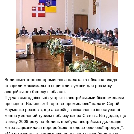
Волинська торгово-промислова палата та обласна влада
створили максимально сприятливі умови для розвитку
австрійського бізнесу в області.
Під час сьогоднішньої зустрічі із австрійськими бізнесменами
президент Волинської торгово-промислової палати Сергій
Науменко розповів, що австрійці зацікавлені в інвестуванні
коштів у зелений туризм поблизу озера Світязь. Він додав, що
взимку 2009 року на Волинь прибула австрійська делегація,
котра зацікавилася переробкою плодово-овочевої продукції.
«Ми не закриті, а відкриті для реального співробітництва», -