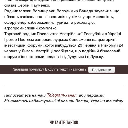
сказав Сергій Науменко.
Радник голови Волиньради Володимир Банада зауважив, що
область зацікавлена в інвестиціях у хімічну промисловість,
сферу енергозбереження, туризм та рекреацію,
агропромисловий комплекс.
Торговий радник Посольства Австрійської Республіки в Україні
Грегор Постлєм запросив луцьких бізнесменів на цьогорічні
інвестиційні форуми, котрі відбудуться 23 червня в Рівному і 24
червня у Львові. Австрійці пообіцяли, що подібний бізнесовий
форум з інвесторами невдовзі відбудуться і в Луцьку.
Знайшли помилку? Виділіть текст і натисніть
Повідомити
Підписуйтесь на наш
Telegram-канал
, аби першими
дізнаватись найактуальніші новини Волині, України та світу
ЧИТАЙТЕ ТАКОЖ