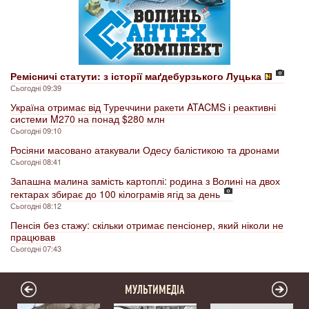
Ремісничі статути: з історії маґдебурзького Луцька
Сьогодні 09:39
Україна отримає від Туреччини ракети ATACMS і реактивні
системи M270 на понад $280 млн
Сьогодні 09:10
Росіяни масовано атакували Одесу балістикою та дронами
Сьогодні 08:41
Запашна малина замість картоплі: родина з Волині на двох
гектарах збирає до 100 кілограмів ягід за день
Сьогодні 08:12
Пенсія без стажу: скільки отримає пенсіонер, який ніколи не
працював
Сьогодні 07:43
МУЛЬТИМЕДІА