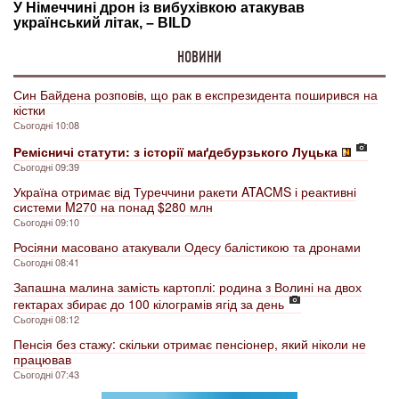
НОВИНИ
Син Байдена розповів, що рак в експрезидента поширився на
кістки
Сьогодні 10:08
Ремісничі статути: з історії маґдебурзького Луцька
Сьогодні 09:39
Україна отримає від Туреччини ракети ATACMS і реактивні
системи M270 на понад $280 млн
Сьогодні 09:10
Росіяни масовано атакували Одесу балістикою та дронами
Сьогодні 08:41
Запашна малина замість картоплі: родина з Волині на двох
гектарах збирає до 100 кілограмів ягід за день
Сьогодні 08:12
Пенсія без стажу: скільки отримає пенсіонер, який ніколи не
працював
Сьогодні 07:43