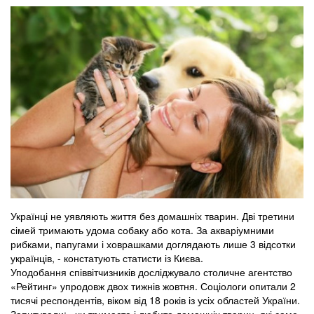
Українці не уявляють життя без домашніх тварин. Дві третини
сімей тримають удома собаку або кота. За акваріумними
рибками, папугами і ховрашками доглядають лише 3 відсотки
українців, - констатують статисти із Києва.
Уподобання співвітчизників досліджувало столичне агентство
«Рейтинг» упродовж двох тижнів жовтня. Соціологи опитали 2
тисячі респондентів, віком від 18 років із усіх областей України.