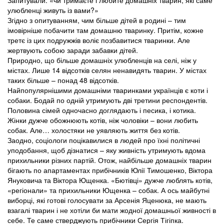
Запитували: «чи тримаєте і любите домашніх тварин, які саме
улюбленці живуть із вами?»
Згідно з опитуванням, чим більше дітей в родині – тим
імовірніше побачити там домашню тваринку. Притім, кожне
третє із цих подружжів воліє позбавитися тваринки. Але
жертвують собою заради забавки дітей.
Природно, що більше домашніх улюбленців на селі, ніж у
містах. Лише 14 відсотків селян ненавидять тварин. У містах
таких більше – понад 48 відсотків.
Найпопулярнішими домашніми тваринками українців є коти і
собаки. Бодай по одній утримують дві третини респондентів.
Половина сімей одночасно доглядають і песика, і котика.
Жінки дужче обожнюють котів, ніж чоловіки – вони любить
собак. Але… холостяки не уявляють життя без котів.
Заодно, соціологи поцікавилися в людей про їхні політичні
уподобання, щоб дізнатися – яку живність утримують вдома
прихильники різних партій. Отож, найбільше домашніх тварин
бігають по апартаментах прибічників Юлії Тимошенко, Віктора
Януковича та Віктора Ющенка. «Бютівці» дужче люблять котів,
«регіонали» та прихильники Ющенка – собак. А ось майбутні
виборці, які готові голосувати за Арсенія Яценюка, не мають
взагалі тварин і не хотіли би мати жодної домашньої живності в
себе. Те саме стверджують прибічники Сергія Тігіпка.