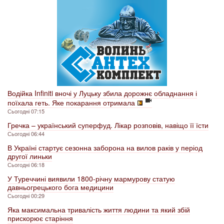
Водійка Infiniti вночі у Луцьку збила дорожнє обладнання і
поїхала геть. Яке покарання отримала
Сьогодні 07:15
Гречка – український суперфуд. Лікар розповів, навіщо її їсти
Сьогодні 06:44
В Україні стартує сезонна заборона на вилов раків у період
другої линьки
Сьогодні 06:18
У Туреччині виявили 1800-річну мармурову статую
давньогрецького бога медицини
Сьогодні 00:29
Яка максимальна тривалість життя людини та який збій
прискорює старіння