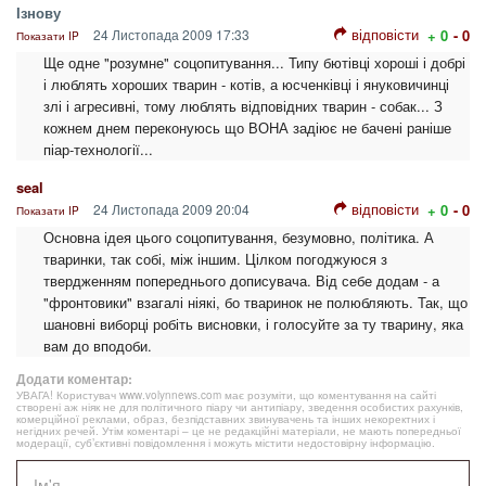
Ізнову
відповісти
24 Листопада 2009 17:33
+ 0
- 0
Показати IP
Ще одне "розумне" соцопитування... Типу бютівці хороші і добрі
і люблять хороших тварин - котів, а юсченківці і януковичинці
злі і агресивні, тому люблять відповідних тварин - собак... З
кожнем днем переконуюсь що ВОНА задіює не бачені раніше
піар-технології...
seal
відповісти
24 Листопада 2009 20:04
+ 0
- 0
Показати IP
Основна ідея цього соцопитування, безумовно, політика. А
тваринки, так собі, між іншим. Цілком погоджуюся з
твердженням попереднього дописувача. Від себе додам - а
"фронтовики" взагалі ніякі, бо тваринок не полюбляють. Так, що
шановні виборці робіть висновки, і голосуйте за ту тварину, яка
вам до вподоби.
Додати коментар:
УВАГА! Користувач www.volynnews.com має розуміти, що коментування на сайті
створені аж ніяк не для політичного піару чи антипіару, зведення особистих рахунків,
комерційної реклами, образ, безпідставних звинувачень та інших некоректних і
негідних речей. Утім коментарі – це не редакційні матеріали, не мають попередньої
модерації, суб’єктивні повідомлення і можуть містити недостовірну інформацію.