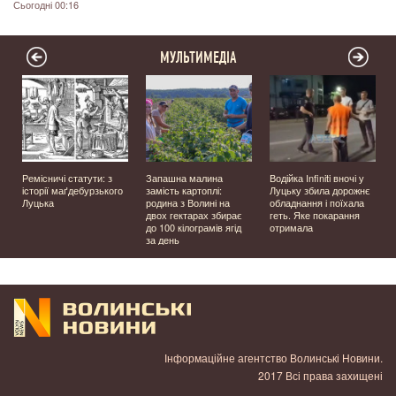
Сьогодні 00:16
МУЛЬТИМЕДІА
Ремісничі статути: з
Запашна малина
Водійка Infiniti вночі у
історії маґдебурзького
замість картоплі:
Луцьку збила дорожнє
Луцька
родина з Волині на
обладнання і поїхала
двох гектарах збирає
геть. Яке покарання
до 100 кілограмів ягід
отримала
за день
Інформаційне агентство Волинські Новини.
2017 Всі права захищені