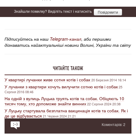
Знайшли помилку? Виділіть текст і натисніть
Повідомити
Підписуйтесь на наш
Telegram-канал
, аби першими
дізнаватись найактуальніші новини Волині, України та світу
ЧИТАЙТЕ ТАКОЖ
У квартирі лучанки живе сотня котів і собак
20 Березня 2014 16:14
У лучанки з квартири хочуть вилучити сотню котів і собак
25
Серпня 2016 08:46
На одній з вулиць Луцька труять котів та собак. Обіцяють 10
тисяч тому, хто допоможе знайти винних
22 Серпня 2024 20:38
У Луцьку стартувала безплатна вакцинація котів та собак. Як і
де це відбувається
21 Червня 2024 21:21
Коментарів: 2