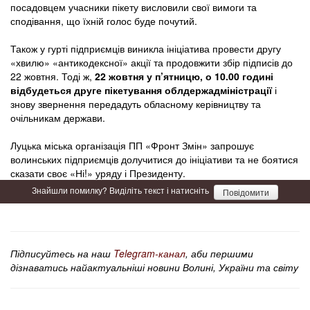
посадовцем учасники пікету висловили свої вимоги та
сподівання, що їхній голос буде почутий.
Також у гурті підприємців виникла ініціатива провести другу
«хвилю» «антикодексної» акції та продовжити збір підписів до
22 жовтня. Тоді ж,
22 жовтня у п’ятницю, о 10.00 годині
відбудеться друге пікетування облдержадміністрації
і
знову звернення передадуть обласному керівництву та
очільникам держави.
Луцька міська організація ПП «Фронт Змін» запрошує
волинських підприємців долучитися до ініціативи та не боятися
сказати своє «Ні!» уряду і Президенту.
Знайшли помилку? Виділіть текст і натисніть
Повідомити
Підписуйтесь на наш
Telegram-канал
, аби першими
дізнаватись найактуальніші новини Волині, України та світу