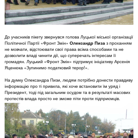
До учасників пікету звернувся голова Луцької міської організації
Політичної Партії «Фронт Змін»
Олександр Пиза
з проханням
не мовчати, відстоювати свої права всіма способами та не
дозволити владі чинити дії, що суперечать інтересам її
громадян. Луцький «Фронт Змін» підтримує ініціативу Арсенія
Яценюка «Зупинимо податковий терор!».
На думку Олександра Пизи, людям потрібно донести правдиву
інформацію про ті привила, які хоче встановити їм уряд і
Президент, тоді під загальним осудом та в результаті масових
протестів влада просто не зможе піти проти підприємців.