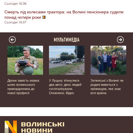
Сьогодні 16:36
Смерть під колесами трактора: на Волині пенсіонера судили
понад чотири роки
Сьогодні 16:07
МУЛЬТИМЕДІА
Дрони замість керма:
У Луцьку зіткнулися
Зеленські з Волині: як
шлях волинського
два авто: двох людей
родині живеться з
прикордонника до
госпіталізували.
прізвищем, яке знає
нової професії
Оновлено. Відео
вся країна