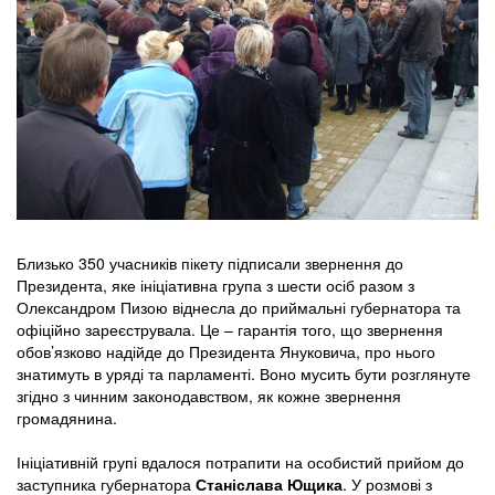
Близько 350 учасників пікету підписали звернення до
Президента, яке ініціативна група з шести осіб разом з
Олександром Пизою віднесла до приймальні губернатора та
офіційно зареєструвала. Це – гарантія того, що звернення
обов’язково надійде до Президента Януковича, про нього
знатимуть в уряді та парламенті. Воно мусить бути розглянуте
згідно з чинним законодавством, як кожне звернення
громадянина.
Ініціативній групі вдалося потрапити на особистий прийом до
заступника губернатора
Станіслава Ющика
. У розмові з