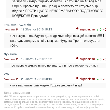
забирали - якщо будемо мовчати. В пятницю на 10 год біля
ОДА збираємо ще більшу акцію протесту та готуємо збір
підписів ПРОТИ ЦЬОГО НЕНОРМАЛЬНОГО ПОДАТКОВОГО
КОДЕКСУ!!! Приходьте!
платник податків
відповісти
19 Жовтня 2010 18:13
+ 0
- 0
Показати IP
хоч комусь небайдужа доля дрібних підрпиємців! поважаю!!!! і
так ледь зводимо кінці з кінцями! буду за Фронт голосувати
100%
Лучанка
відповісти
19 Жовтня 2010 21:32
+ 0
- 0
Показати IP
про первую акцию никто не знал да и про вторую не знают
хто
відповісти
20 Жовтня 2010 00:10
+ 0
- 0
Показати IP
хто з вас читав цей кодекс? дуже дешевий піар!
Додати коментар:
УВАГА! Користувач www.volynnews.com має розуміти, що коментування на сайті
створені аж ніяк не для політичного піару чи антипіару, зведення особистих рахунків,
комерційної реклами, образ, безпідставних звинувачень та інших некоректних і
негідних речей. Утім коментарі – це не редакційні матеріали, не мають попередньої
модерації, суб’єктивні повідомлення і можуть містити недостовірну інформацію.