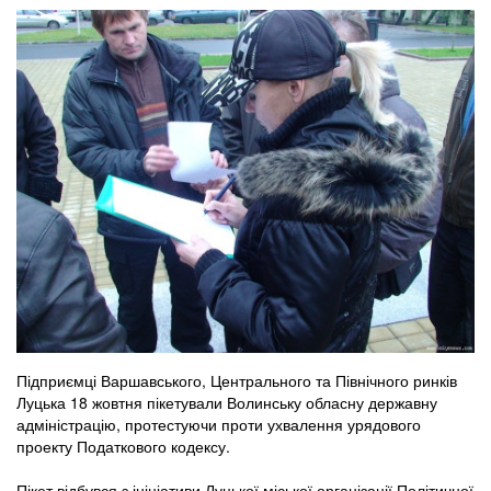
Підприємці Варшавського, Центрального та Північного ринків
Луцька 18 жовтня пікетували Волинську обласну державну
адміністрацію, протестуючи проти ухвалення урядового
проекту Податкового кодексу.
Пікет відбувся з ініціативи Луцької міської організації Політичної