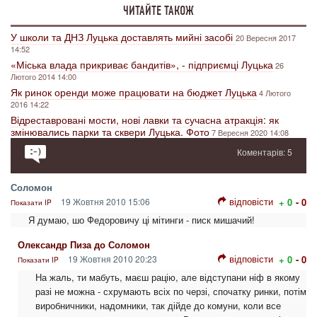
ЧИТАЙТЕ ТАКОЖ
У школи та ДНЗ Луцька доставлять мийні засобі
20 Вересня 2017
14:52
«Міська влада прикриває бандитів», - підприємці Луцька
26
Лютого 2014 14:00
Як ринок оренди може працювати на бюджет Луцька
4 Лютого
2016 14:22
Відреставровані мости, нові лавки та сучасна атракція: як
змінювались парки та сквери Луцька. Фото
7 Вересня 2020 14:08
Коментарів: 5
Соломон
відповісти
19 Жовтня 2010 15:06
+ 0
- 0
Показати IP
Я думаю, шо Федоровичу ці мітинги - писк мишачий!
Олександр Пиза до Соломон
відповісти
19 Жовтня 2010 20:23
+ 0
- 0
Показати IP
На жаль, ти мабуть, маєш рацію, але відступани ніф в якому
разі не можна - схрумають всіх по черзі, спочатку ринки, потім
виробничники, надомники, так дійде до комуни, коли все