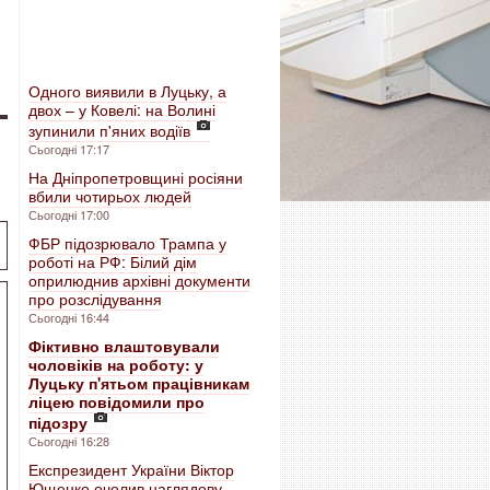
Одного виявили в Луцьку, а
двох – у Ковелі: на Волині
зупинили п'яних водіїв
Сьогодні 17:17
На Дніпропетровщині росіяни
вбили чотирьох людей
Сьогодні 17:00
ФБР підозрювало Трампа у
роботі на РФ: Білий дім
оприлюднив архівні документи
про розслідування
Сьогодні 16:44
Фіктивно влаштовували
чоловіків на роботу: у
Луцьку п'ятьом працівникам
ліцею повідомили про
підозру
Сьогодні 16:28
Експрезидент України Віктор
Ющенко очолив наглядову