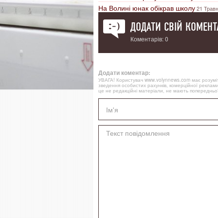
На Волині юнак обікрав школу
21 Травн
ДОДАТИ СВІЙ КОМЕНТ
Коментарів: 0
Додати коментар:
УВАГА! Користувач www.volynnews.com має розуміти
зведення особистих рахунків, комерційної реклами
це не редакційні матеріали, не мають попередньої