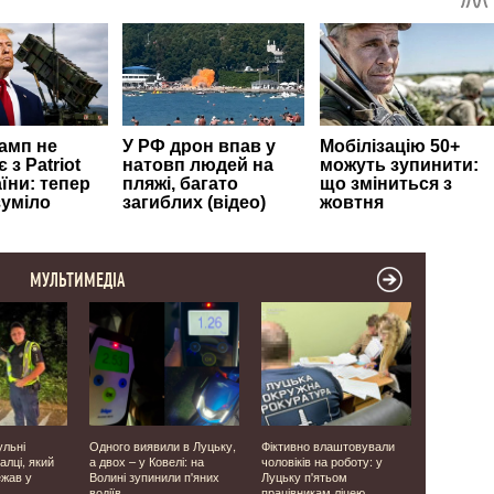
МУЛЬТИМЕДІА
ульні
Одного виявили в Луцьку,
Фіктивно влаштовували
Лише за кіл
алці, який
а двох – у Ковелі: на
чоловіків на роботу: у
Луцьку заф
ежав у
Волині зупинили п'яних
Луцьку п'ятьом
випадків п
водіїв
працівникам ліцею
червоний 