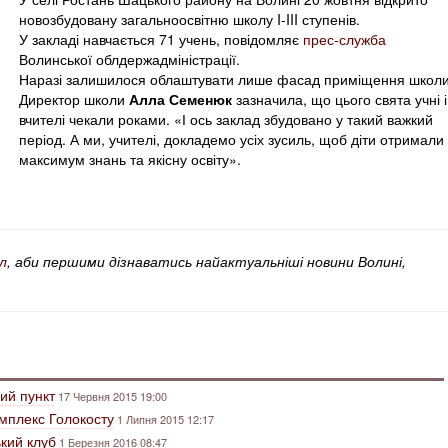
новозбудовану загальноосвітню школу I-III ступенів.
У закладі навчається 71 учень, повідомляє
прес-служба
Волинської облдержадміністрації.
Наразі залишилося облаштувати лише фасад приміщення школи
Директор школи
Алла Семенюк
зазначила, що цього свята учні і
вчителі чекали роками. «І ось заклад збудовано у такий важкий
період. А ми, учителі, докладемо усіх зусиль, щоб діти отримали
максимум знань та якісну освіту».
л
, аби першими дізнаватись найактуальніші новини Волині,
ий пункт
17 Червня 2015 19:00
мплекс Голокосту
1 Липня 2015 12:17
ький клуб
1 Березня 2016 08:47