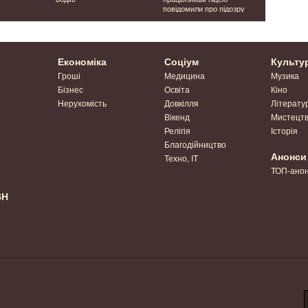
повідомили про підозру
світлофора
Економіка
Соціум
Культу
Гроші
Медицина
Музика
Бізнес
Освіта
Кіно
Нерухомість
Довкілля
Літерату
Вікенд
Мистецт
Релігія
Історія
Благодійництво
Анонси
Техно, IT
ТОП-ано
ВН