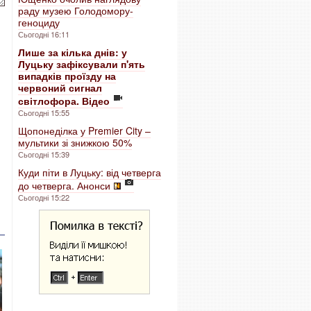
раду музею Голодомору-
геноциду
Сьогодні 16:11
Лише за кілька днів: у
Луцьку зафіксували п'ять
випадків проїзду на
червоний сигнал
світлофора. Відео
Сьогодні 15:55
Щопонеділка у Premier City –
мультики зі знижкою 50%
Сьогодні 15:39
Куди піти в Луцьку: від четверга
до четверга. Анонси
Сьогодні 15:22