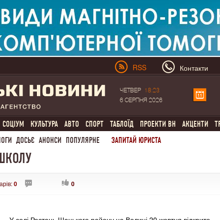
RSS
Контакти
ЧЕТВЕР
18:23
6 СЕРПНЯ 2026
СОЦІУМ
КУЛЬТУРА
АВТО
СПОРТ
ТАБЛОЇД
ПРОЕКТИ ВН
АКЦЕНТИ
Т
ЛОГИ
ДОСЬЄ
АНОНСИ
ПОПУЛЯРНЕ
ЗАПИТАЙ ЮРИСТА
 ШКОЛУ
арів:
0
0
У селі Ростань Шацького району на Волині 20 жовтня відкрито