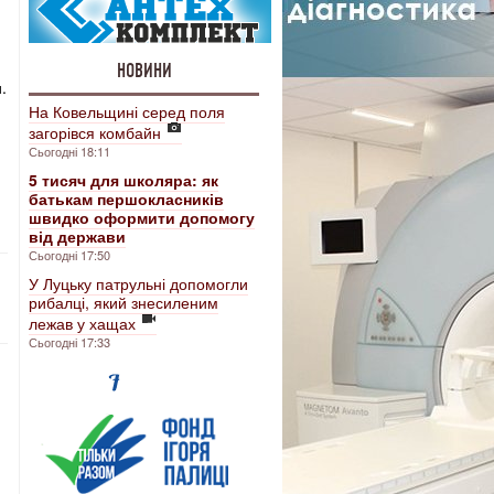
НОВИНИ
.
На Ковельщині серед поля
загорівся комбайн
Сьогодні 18:11
5 тисяч для школяра: як
батькам першокласників
швидко оформити допомогу
від держави
Сьогодні 17:50
У Луцьку патрульні допомогли
рибалці, який знесиленим
лежав у хащах
Сьогодні 17:33