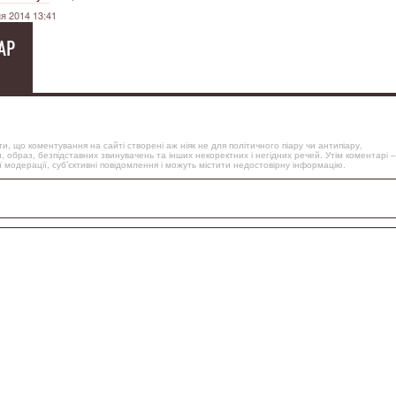
я 2014 13:41
АР
, що коментування на сайті створені аж ніяк не для політичного піару чи антипіару,
, образ, безпідставних звинувачень та інших некоректних і негідних речей. Утім коментарі –
 модерації, суб’єктивні повідомлення і можуть містити недостовірну інформацію.