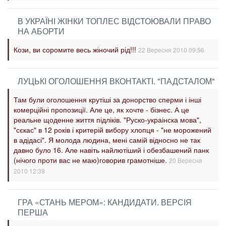
В УКРАЇНІ ЖІНКИ ТОПЛЕС ВІДСТОЮВАЛИ ПРАВО
НА АБОРТИ
Кози, ви соромите весь жіночий рід!!!
22 Вересня 2010 09:56
ЛУЦЬКІ ОГОЛОШЕННЯ ВКОНТАКТІ. "ПАДСТАЛОМ"
Там були оголошення крутіші за донорство сперми і інші
комерційні пропозиції. Але це, як хочте - бізнес. А це
реальне щоденне життя підліків. "Руско-украінска мова",
"сєкас" в 12 років і критерій вибору хлопця - "не морожений
в адідасі". Я молода людина, мені самій відносно не так
давно було 16. Але навіть найлютіший і обезбашений панк
(нічого проти вас не маю)говорив грамотніше.
20 Вересня
2010 12:39
ГРА «СТАНЬ МЕРОМ»: КАНДИДАТИ. ВЕРСІЯ
ПЕРША