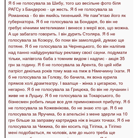
Я б не голосувала за Шибу, того шо весільне фото біля
РАГСу з Бандерою - це жесть. Я б не голосувала за
Романюка - бо він якийсь тихенький. Не пам"ятаю його як
губернатора. Я б не голосувала за Бондаря, бо він не
гребує нічними метеликами і винесе з мерії все, що можна.
А ще забагато говорить. І він дурить Столяра. Я б не
голосувала за Козюру, бо поки він замолодий, думаю ще
потяне. Я б не голосувала за Чернецького, бо він наліпив
над панно найдурнуватішу рекламу своєї сауни. подумати
тільки, напівгола баба з томним видом і надпис - акція 35
грн за годину. Я б не голосувала за Арента, бо цей ніби
патріот декілька років тому мав на пмж в Німечиину їхати. Я
б не голосувала за Голєву, бо бачила, як вона курила
прямов холі драмтеатру. І ваапще - жінка з цигаркою, то
негарно. Я б не голосувала за Грицюка, бо він не лучанин і
живе не в Луцьку. Я б не голосувала за Токарського, бо
бізнесмен робить лише все для примноження прибутку. Я б
не голосувала за Кожевнікова, бо не знаю хто це. Я б не
голосувала за Яручика, бо в апельсіні з мене здерли на 10
грн більше за заправку картриджа ніж в інших точках. Я б не
голосувала за Чижика, бо він косить під Тігіпка, а Тігіпко
мені подобається, як чоловік, але до нього треба ще