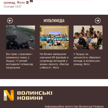
громад. Фото
Сьогодні 13:27
МУЛЬТИМЕДІА
Без прав, страховки і
На Волині завершили
У Луцьку на
номерного знака: у
навчання 60 фахівців із
урочистість зібралася
Луцьку 17-річний
супроводу ветеранів у
молодь із волинських
мотоцикліст втікав від
межах проєкту «Вектор
громад. Фото
патрульних
стійкості». Фото
Інформаційне агентство Волинські Новини.