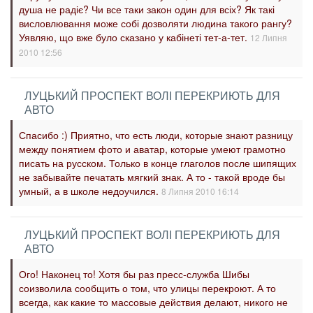
душа не радіє? Чи все таки закон один для всіх? Як такі
висловлювання може собі дозволяти людина такого рангу?
Уявляю, що вже було сказано у кабінеті тет-а-тет.
12 Липня
2010 12:56
ЛУЦЬКИЙ ПРОСПЕКТ ВОЛІ ПЕРЕКРИЮТЬ ДЛЯ
АВТО
Спасибо :) Приятно, что есть люди, которые знают разницу
между понятием фото и аватар, которые умеют грамотно
писать на русском. Только в конце глаголов после шипящих
не забывайте печатать мягкий знак. А то - такой вроде бы
умный, а в школе недоучился.
8 Липня 2010 16:14
ЛУЦЬКИЙ ПРОСПЕКТ ВОЛІ ПЕРЕКРИЮТЬ ДЛЯ
АВТО
Ого! Наконец то! Хотя бы раз пресс-служба Шибы
соизволила сообщить о том, что улицы перекроют. А то
всегда, как какие то массовые действия делают, никого не