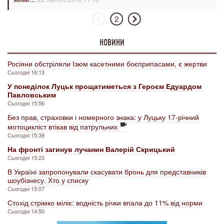
1
2
НОВИНИ
Росіяни обстріляли Ізюм касетними боєприпасами, є жертви
Сьогодні 16:13
У понеділок Луцьк прощатиметься з Героєм Едуардом
Павловським
Сьогодні 15:56
Без прав, страховки і номерного знака: у Луцьку 17-річний
мотоцикліст втікав від патрульних
Сьогодні 15:39
На фронті загинув лучанин Валерій Скрицький
Сьогодні 15:23
В Україні запропонували скасувати бронь для представників
шоубізнесу. Хто у списку
Сьогодні 15:07
Стохід стрімко міліє: водність річки впала до 11% від норми
Сьогодні 14:50