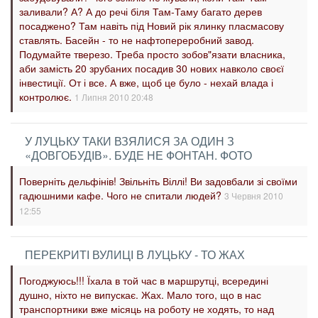
заливали? А? А до речі біля Там-Таму багато дерев
посаджено? Там навіть під Новий рік ялинку пласмасову
ставлять. Басейн - то не нафтопереробний завод.
Подумайте тверезо. Треба просто зобов"язати власника,
аби замість 20 зрубаних посадив 30 нових навколо своєї
інвестиції. От і все. А вже, щоб це було - нехай влада і
контролює.
1 Липня 2010 20:48
У ЛУЦЬКУ ТАКИ ВЗЯЛИСЯ ЗА ОДИН З
«ДОВГОБУДІВ». БУДЕ НЕ ФОНТАН. ФОТО
Поверніть дельфінів! Звільніть Віллі! Ви задовбали зі своїми
гадюшними кафе. Чого не спитали людей?
3 Червня 2010
12:55
ПЕРЕКРИТІ ВУЛИЦІ В ЛУЦЬКУ - ТО ЖАХ
Погоджуюсь!!! Їхала в той час в маршрутці, всередині
душно, ніхто не випускає. Жах. Мало того, що в нас
транспортники вже місяць на роботу не ходять, то над