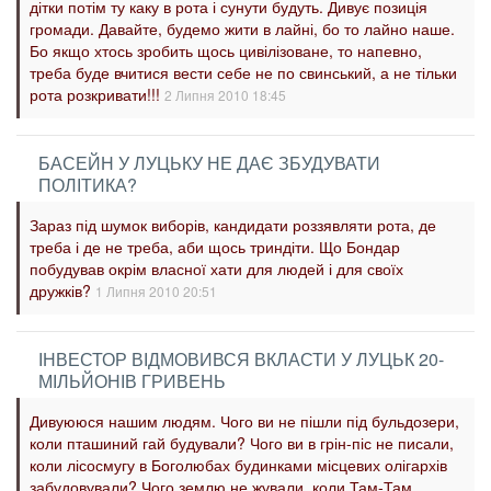
дітки потім ту каку в рота і сунути будуть. Дивує позиція
громади. Давайте, будемо жити в лайні, бо то лайно наше.
Бо якщо хтось зробить щось цивілізоване, то напевно,
треба буде вчитися вести себе не по свинський, а не тільки
рота розкривати!!!
2 Липня 2010 18:45
БАСЕЙН У ЛУЦЬКУ НЕ ДАЄ ЗБУДУВАТИ
ПОЛІТИКА?
Зараз під шумок виборів, кандидати роззявляти рота, де
треба і де не треба, аби щось триндіти. Що Бондар
побудував окрім власної хати для людей і для своїх
дружків?
1 Липня 2010 20:51
ІНВЕСТОР ВІДМОВИВСЯ ВКЛАСТИ У ЛУЦЬК 20-
МІЛЬЙОНІВ ГРИВЕНЬ
Дивуююся нашим людям. Чого ви не пішли під бульдозери,
коли пташиний гай будували? Чого ви в грін-піс не писали,
коли лісосмугу в Боголюбах будинками місцевих олігархів
забудовували? Чого землю не жували, коли Там-Там