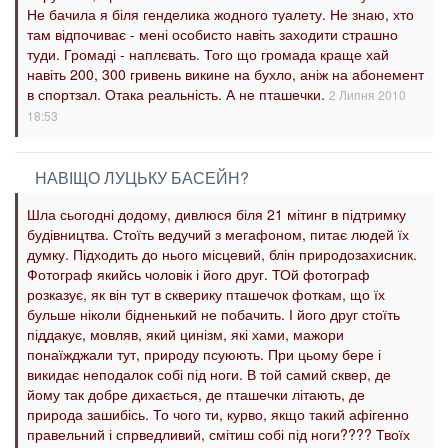
Не бачила я біля генделика жодного туалету. Не знаю, хто
там відпочиває - мені особисто навіть заходити страшно
туди. Громаді - наплєвать. Того що громада краще хай
навіть 200, 300 гривень викине на бухло, аніж на абонемент
в спортзал. Отака реальність. А не пташечки.
2 Липня 2010
18:53
НАВІЩО ЛУЦЬКУ БАСЕЙН?
Шла сьогодні додому, дивлюся біля 21 мітинг в підтримку
будівництва. Стоїть ведучий з мегафоном, питає людей їх
думку. Підходить до нього місцевий, блін природозахисник.
Фотограф якийсь чоловік і його друг. ТОй фотограф
розказує, як він тут в скверику пташечок фоткам, що їх
бульше ніколи бідненький не побачить. І його друг стоїть
піддакує, мовляв, який цинізм, які хами, мажори
понаїжджали тут, природу псуюють. При цьому бере і
викидає неподалок собі під ноги. В той самий сквер, де
йому так добре дихається, де пташечки літають, де
природа зашибісь. То чого ти, курво, якщо такий афігенно
правельний і спрведливий, смітиш собі під ноги???? Твоїх