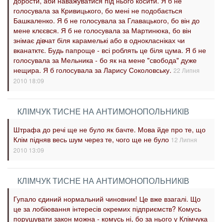
дорости, аби наважуватися під нього косити. Я б не
голосувала за Кривицького, бо мені не подобається
Башкаленко. Я б не голосувала за Главацького, бо він до
мене клєєвся. Я б не голосувала за Мартинюка, бо він
знімає дівчат біля карамелькі або в однокласніках чи
вканатктє. Будь папроще - всі роблять це біля цума. Я б не
голосувала за Мельника - бо як на мене "свобода" дуже
нещира. Я б голосувала за Ларису Соколовську.
22 Липня
2010 18:09
КЛІМЧУК ТИСНЕ НА АНТИМОНОПОЛЬНИКІВ
Штрафа до речі ще не було як бачте. Мова йде про те, що
Клім підняв весь шум через те, чого ще не було
12 Липня
2010 13:09
КЛІМЧУК ТИСНЕ НА АНТИМОНОПОЛЬНИКІВ
Гупало єдиний нормальний чиновник! Це вже взагалі. Що
це за лобіювання інтересів окремих підприємств? Комусь
порушувати закон можна - комусь ні, бо за нього у Клімчука