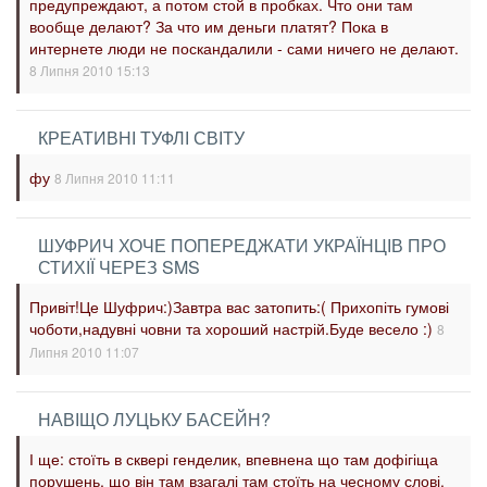
предупреждают, а потом стой в пробках. Что они там
вообще делают? За что им деньги платят? Пока в
интернете люди не поскандалили - сами ничего не делают.
8 Липня 2010 15:13
КРЕАТИВНІ ТУФЛІ СВІТУ
фу
8 Липня 2010 11:11
ШУФРИЧ ХОЧЕ ПОПЕРЕДЖАТИ УКРАЇНЦІВ ПРО
СТИХІЇ ЧЕРЕЗ SMS
Привіт!Це Шуфрич:)Завтра вас затопить:( Прихопіть гумові
чоботи,надувні човни та хороший настрій.Буде весело :)
8
Липня 2010 11:07
НАВІЩО ЛУЦЬКУ БАСЕЙН?
І ще: стоїть в сквері генделик, впевнена що там дофігіща
порушень, що він там взагалі там стоїть на чесному слові.