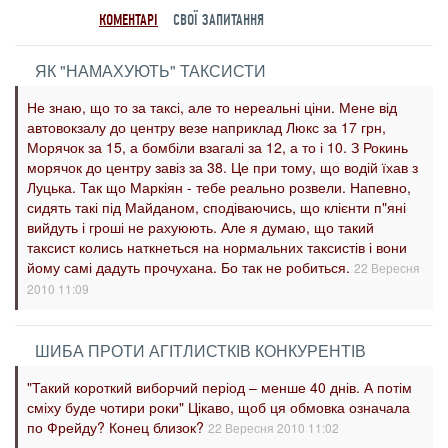
КОМЕНТАРІ
СВОЇ ЗАПИТАННЯ
ЯК "НАМАХУЮТЬ" ТАКСИСТИ
Не знаю, що то за таксі, але то нереальні ціни. Мене від
автовокзалу до центру везе наприклад Люкс за 17 грн,
Морячок за 15, а бомбіли взагалі за 12, а то і 10. З Рокинь
морячок до центру завіз за 38. Це при тому, що водій їхав з
Луцька. Так що Маркіян - тебе реально розвели. Напевно,
сидять такі під Майданом, сподіваючись, що клієнти п"яні
вийдуть і гроші не рахуюють. Але я думаю, що такий
таксист колись наткнеться на нормальних таксистів і вони
йому самі дадуть прочухана. Бо так не робиться.
22 Вересня
2010 11:09
ШИБА ПРОТИ АГІТЛИСТКІВ КОНКУРЕНТІВ
"Такий короткий виборчий період – менше 40 днів. А потім
сміху буде чотири роки" Цікаво, щоб ця обмовка означала
по Фрейду? Конец близок?
22 Вересня 2010 11:02