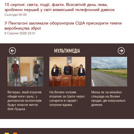
10 серпня: свята, події, факти. Всесвітній день лева,
зроблено перший у світі міжміський телефонний дзвінок
Сьогодні 00:00
У Пентагоні закликали оборонпром США прискорити темпи
виробництва зброї
9 Серпня 2026 23:31
МУЛЬТИМЕДІА
Ветеран, який втратив
На Волині чоловік
Менш як за мільйон:
обидві ноги і руку, з
втрапив за ґрати через
сільрада на Волині
допомогою волонтерів
сигарети в гаражі і
продає дві комунальні
у
будує власне житло
патрони вдома
ділянки
біля Луцька