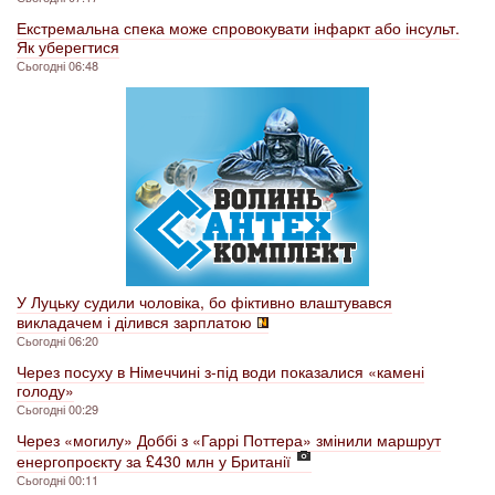
Екстремальна спека може спровокувати інфаркт або інсульт.
Як уберегтися
Сьогодні 06:48
У Луцьку судили чоловіка, бо фіктивно влаштувався
викладачем і ділився зарплатою
Сьогодні 06:20
Через посуху в Німеччині з-під води показалися «камені
голоду»
Сьогодні 00:29
Через «могилу» Доббі з «Гаррі Поттера» змінили маршрут
енергопроєкту за £430 млн у Британії
Сьогодні 00:11