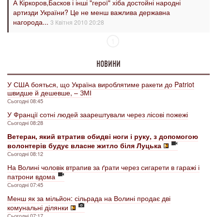
А Кіркоров,Басков і інші "герої" хіба достойні народні
артизди України? Це не менш важлива державна
нагорода...
3 Квітня 2010 20:28
1
НОВИНИ
У США бояться, що Україна вироблятиме ракети до Patriot
швидше й дешевше, – ЗМІ
Сьогодні 08:45
У Франції сотні людей заарештували через лісові пожежі
Сьогодні 08:28
Ветеран, який втратив обидві ноги і руку, з допомогою
волонтерів будує власне житло біля Луцька
Сьогодні 08:12
На Волині чоловік втрапив за ґрати через сигарети в гаражі і
патрони вдома
Сьогодні 07:45
Менш як за мільйон: сільрада на Волині продає дві
комунальні ділянки
Сьогодні 07:17