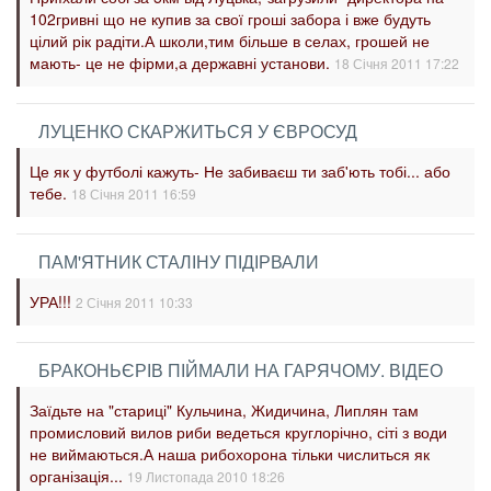
102гривні що не купив за свої гроші забора і вже будуть
цілий рік радіти.А школи,тим більше в селах, грошей не
мають- це не фірми,а державні установи.
18 Січня 2011 17:22
ЛУЦЕНКО СКАРЖИТЬСЯ У ЄВРОСУД
Це як у футболі кажуть- Не забиваєш ти заб'ють тобі... або
тебе.
18 Січня 2011 16:59
ПАМ'ЯТНИК СТАЛІНУ ПІДІРВАЛИ
УРА!!!
2 Січня 2011 10:33
БРАКОНЬЄРІВ ПІЙМАЛИ НА ГАРЯЧОМУ. ВІДЕО
Заїдьте на "стариці" Кульчина, Жидичина, Липлян там
промисловий вилов риби ведеться круглорічно, сіті з води
не виймаються.А наша рибохорона тільки числиться як
організація...
19 Листопада 2010 18:26