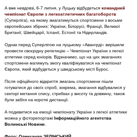
А вже невдовзі, 6-7 липня, у Луцьку відбудеться
командний
чемпіонат Європи з легкоатлетичних багатоборств
(Суперліга), на якому змагатимуться спортсмени з восьми
європейських збірних: України, Білорусі, Франції, Великої
Британії, Швейцарії, Іспанії, Естонії та Нідерландів.
Однак перед Суперлігою на луцькому «Авангрді» вирішили
провести своєрідну репетицію – Чемпіонат України з легкої
атлетики серед юніорів. Відзначимо, що на цих змаганнях
спортсмени матимуть змогу кваліфікуватися на чемпіонат
Європи, який відбудеться у шведському місті Бурос.
Після офіційного відкриття змагань спортсмени пішли
готуватися до своїх спроб, зокрема, змагання відбувалися у
секторі метання спису, стрибках у висоту та довжину, також
були забіги на короткі дистанції.
А подивитися на емоції чемпіонату України з легкої атлетики
можна у фоторепортажі
Інформаційного агентства
Волинські Новини
.
Фото
:
Олександр ЗЕЛІНСЬКИЙ