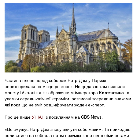
Частина площі перед собором Нотр-Дам у Парижі
перетворилася на місце розкопок. Нещодавно там виявили
монету IV століття із зображенням імператора
Костянтина
та
уламки середньовічної кераміки, розписані зсередини знаками,
які поки що не зміг розшифрувати жоден експерт.
Про це пише
УНІАН
з посиланням на CBS News.
«Це змушує Нотр-Дам знову відчути себе живим. Ти приходиш
подивитися на собор, а потім розумієш, що під твоїми ногами