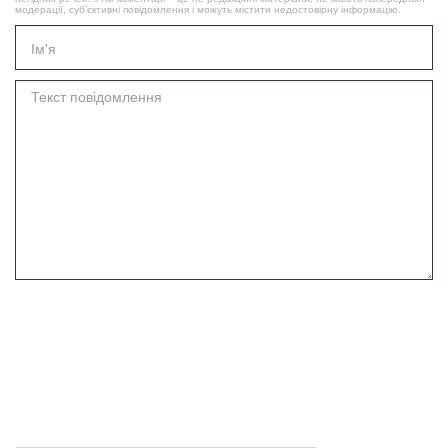
модерації, суб’єктивні повідомлення і можуть містити недостовірну інформацію.