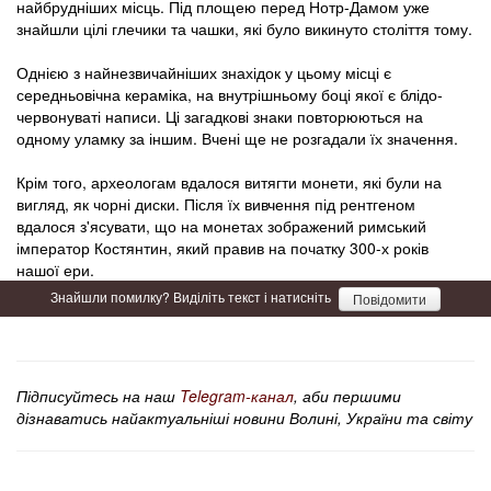
найбрудніших місць. Під площею перед Нотр-Дамом уже
знайшли цілі глечики та чашки, які було викинуто століття тому.
Однією з найнезвичайніших знахідок у цьому місці є
середньовічна кераміка, на внутрішньому боці якої є блідо-
червонуваті написи. Ці загадкові знаки повторюються на
одному уламку за іншим. Вчені ще не розгадали їх значення.
Крім того, археологам вдалося витягти монети, які були на
вигляд, як чорні диски. Після їх вивчення під рентгеном
вдалося з'ясувати, що на монетах зображений римський
імператор Костянтин, який правив на початку 300-х років
нашої ери.
Знайшли помилку? Виділіть текст і натисніть
Повідомити
Підписуйтесь на наш
Telegram-канал
, аби першими
дізнаватись найактуальніші новини Волині, України та світу