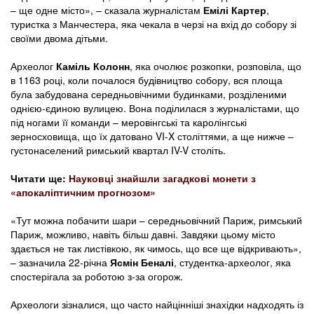
– ще одне місто», – сказала журналістам
Емілі Картер
,
туристка з Манчестера, яка чекала в черзі на вхід до собору зі
своїми двома дітьми.
Археолог
Каміль Колонн
, яка очолює розкопки, розповіла, що
в 1163 році, коли почалося будівництво собору, вся площа
була забудована середньовічними будинками, розділеними
однією-єдиною вулицею. Вона поділилася з журналістами, що
під ногами її команди – меровінгські та каролінгські
зерносховища, що їх датовано VI-X століттями, а ще нижче –
густонаселений римський квартал IV-V століть.
Читати ще:
Науковці знайшли загадкові монети з
«апокаліптичним прогнозом»
«Тут можна побачити шари – середньовічний Париж, римський
Париж, можливо, навіть більш давні. Завдяки цьому місто
здається не так листівкою, як чимось, що все ще відкривають»,
– зазначила 22-річна
Ясмін Беналі
, студентка-археолог, яка
спостерігала за роботою з-за огорож.
Археологи зізналися, що часто найцінніші знахідки надходять із