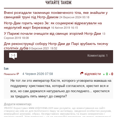
ЧИТАЙТЕ ТАКОЖ
Вчені розгадали таємницю понівеченого тіла, яке знайшли у
свинцевій труні під Нотр-Дамом
24 Вересня 2024 00:18
Нотр-Дам горить через Зе: як соцмережі відреагували на
недолугий жарт Березовця
16 Квітня 2019 16:15
У Парижі почали очищати від свинцю згорілий Нотр-Дам
13
Серпня 2019 18:08
Для реконструкції собору Нотр-Дам де Парі зрубають тисячу
столітніх дубів
9 Березня 2021 19:52
Коментарів: 1
Iзя
відповісти
4 Червня 2026 07:58
+ 0
- 0
Показати IP
Не тот ли это император Костя, которого уговорила мамаша на
поддержку христианства, который согласился, крестил вся и
все, но сам держался натурально до последнего... крестился
за тридцать пять минут до смерти?
Додати коментар:
УВАГА! Користувач www.volynnews.com має розуміти, що коментування на сайті
створені аж ніяк не для політичного піару чи антипіару, зведення особистих рахунків,
комерційної реклами, образ, безпідставних звинувачень та інших некоректних і
негідних речей. Утім коментарі – це не редакційні матеріали, не мають попередньої