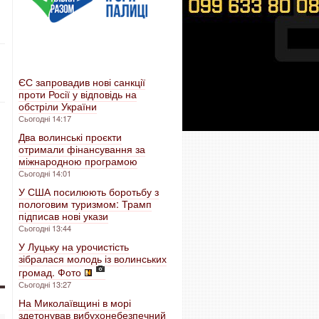
ЄС запровадив нові санкції
проти Росії у відповідь на
обстріли України
Сьогодні 14:17
Два волинські проєкти
отримали фінансування за
міжнародною програмою
Сьогодні 14:01
У США посилюють боротьбу з
пологовим туризмом: Трамп
підписав нові укази
Сьогодні 13:44
У Луцьку на урочистість
зібралася молодь із волинських
громад. Фото
Сьогодні 13:27
На Миколаївщині в морі
здетонував вибухонебезпечний