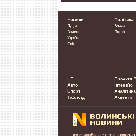
Новини
Політика
Луцьк
Влада
Волинь
Партії
Україна
Світ
НП
Проекти 
Авто
Інтерв'ю
Спорт
Аналітика
Таблоїд
Акценти
Інформаційне агентство Волинські 