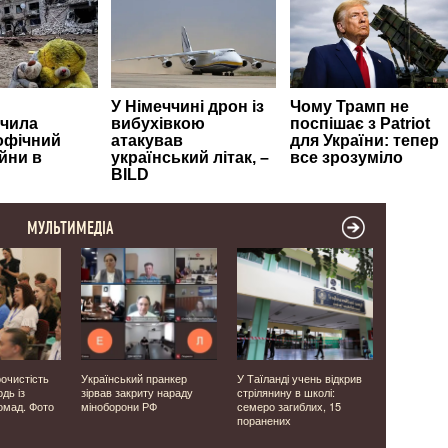
МУЛЬТИМЕДІА
рочистість
Український пранкер
У Таїланді учень відкрив
На Волині 
дь із
зірвав закриту нараду
стрілянину в школі:
повалила 
омад. Фото
міноборони РФ
семеро загиблих, 15
рятувальн
поранених
проїзд ав