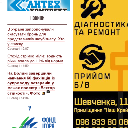
НОВИНИ
В Україні запропонували
скасувати бронь для
представників шоубізнесу. Хто
у списку
Сьогодні 15:07
Стохід стрімко міліє: водність
річки впала до 11% від норми
Сьогодні 14:50
На Волині завершили
навчання 60 фахівців із
супроводу ветеранів у
межах проєкту «Вектор
стійкості». Фото
Сьогодні 14:34