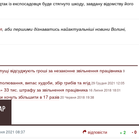
так із експосадовця буде стягнуто шкоду, завдану відомству його
л
, аби першими дізнаватись найактуальніші новини Волині,
ущі відсуджують гроші за незаконне звільнення працівника
9
олювання, випас худоби, збір грибів та ягід
29 Грудня 2021 12:05
» 33 тис. штрафу за звільнення працівника
16 Липня 2018 18:01
 хочуть збільшити в 17 разів
20 Червня 2018 19:38
АР
ня 2021 08:37
відповісти
- 0
+ 2