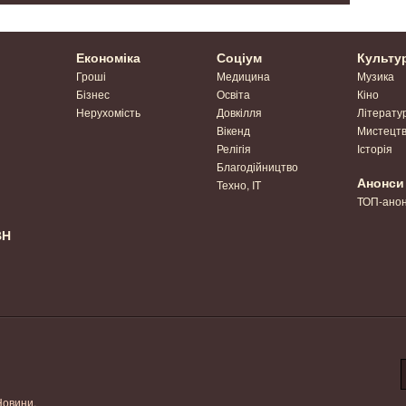
Економіка
Соціум
Культу
Гроші
Медицина
Музика
Бізнес
Освіта
Кіно
Нерухомість
Довкілля
Літерату
Вікенд
Мистецт
Релігія
Історія
Благодійництво
Анонси
Техно, IT
ТОП-ано
ВН
Новини.