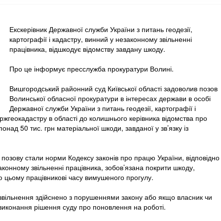
Екскерівник Державної служби України з питань геодезії,
картографії і кадастру, винний у незаконному звільненні
працівника, відшкодує відомству завдану шкоду.
Про це інформує пресслужба прокуратури Волині.
Вишгородський районний суд Київської області задоволив позов
Волинської обласної прокуратури в інтересах держави в особі
Державної служби України з питань геодезії, картографії і
ржгеокадастру в області до колишнього керівника відомства про
онад 50 тис. грн матеріальної шкоди, завданої у зв’язку із
позову стали норми Кодексу законів про працю України, відповідно
аконному звільненні працівника, зобов’язана покрити шкоду,
ою цьому працівникові часу вимушеного прогулу.
 звільнення здійснено з порушеннями закону або якщо власник чи
иконання рішення суду про поновлення на роботі.