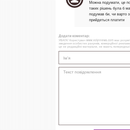
Можна подумати, це по
таких рішень була б ма
подумав би, чи варто з
прийдеться платити
Додати коментар:
УВАГА! Користувач www.volynnews.com має розуміти
зведення особистих рахунків, комерційної реклами
це не редакційні матеріали, не мають попередньої