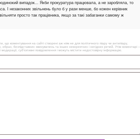
одинокий випадок... Якби прокуратура працювала, а не заробляла, то
са. І незаконних звільнень було б у рази менше, бо кожен керівник
вільняти просто так працівника, якщо за такі забаганки самому ж
, що коментування на сайті створені аж ніяк не для політичного піару чи антипіару,
, образ, безпідставних звинувачень та інших некоректних і негідних речей. Утім коментарі –
 модерації, суб’єктивні повідомлення і можуть містити недостовірну інформацію.