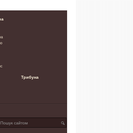
ра
ра
во
нс
Трибуна