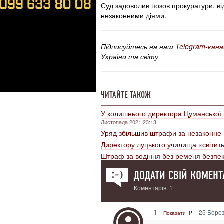
Суд задоволив позов прокуратури, від
незаконними діями.
Підписуйтесь на наш
Telegram-кана
України та світу
ЧИТАЙТЕ ТАКОЖ
У колишнього директора Цуманської п
Листопада 2021 23:13
Уряд збільшив штрафи за незаконне п
Директору луцького училища «світить
Штраф за водіння без ременя безпеки
ДОДАТИ СВІЙ КОМЕНТ
Коментарів: 1
1
25 Берез
Показати IP