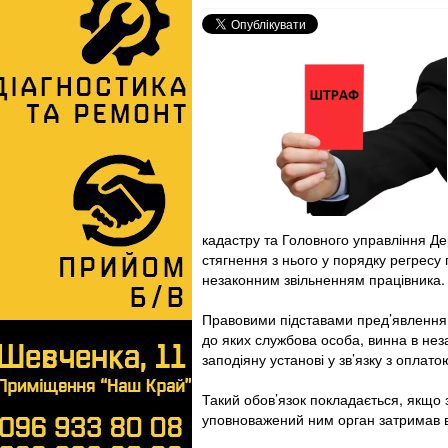
кадастру та Головного управління Де
стягнення з нього у порядку регресу п
незаконним звільненням працівника.
Правовими підставами пред’явлення 
до яких службова особа, винна в нез
заподіяну установі у зв’язку з оплат
Такий обов’язок покладається, якщо
уповноважений ним орган затримав в