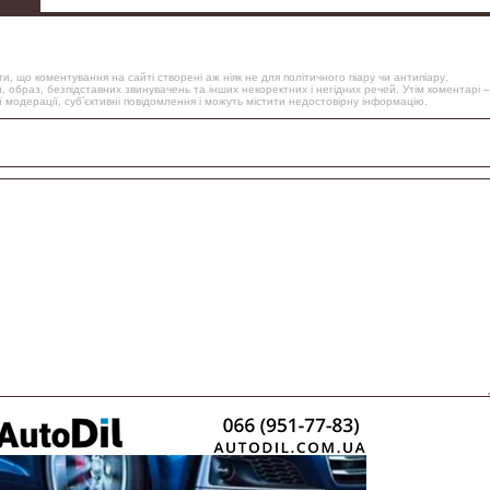
, що коментування на сайті створені аж ніяк не для політичного піару чи антипіару,
, образ, безпідставних звинувачень та інших некоректних і негідних речей. Утім коментарі –
 модерації, суб’єктивні повідомлення і можуть містити недостовірну інформацію.