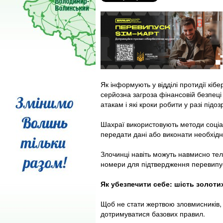
Як інформують у відділі протидії кіб
серйозна загроза фінансовій безпеці
атакам і які кроки робити у разі підоз
Шахраї використовують методи соціа
передати дані або виконати необхідні 
Злочинці навіть можуть навмисно тел
номери для підтвердження перевипус
Як убезпечити себе: шість золотих
Щоб не стати жертвою зловмисників,
дотримуватися базових правил.