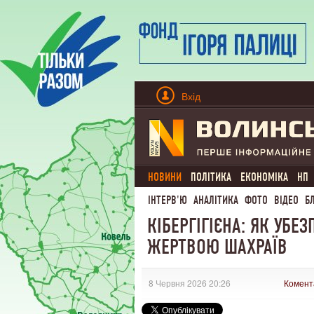
Вхід
НОВИНИ
ПОЛІТИКА
ЕКОНОМІКА
НП
ІНТЕРВ'Ю
АНАЛІТИКА
ФОТО
ВІДЕО
Б
КІБЕРГІГІЄНА: ЯК УБЕ
ЖЕРТВОЮ ШАХРАЇВ
8 Червня 2026 20:26
Комент