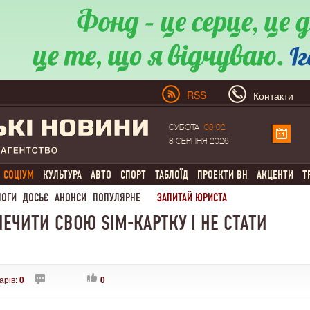
RSS
Контакти
СУБОТА
08:02
8 СЕРПНЯ 2026
СОЦІУМ
КУЛЬТУРА
АВТО
СПОРТ
ТАБЛОЇД
ПРОЕКТИ ВН
АКЦЕНТИ
Т
ЛОГИ
ДОСЬЄ
АНОНСИ
ПОПУЛЯРНЕ
ЗАПИТАЙ ЮРИСТА
ЗПЕЧИТИ СВОЮ SIM-КАРТКУ І НЕ СТАТИ
арів:
0
0