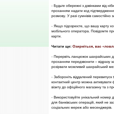
- Будьте обережні з дзвінками від н
проханням надати код підтвердження
розмову. У разі сумнівів самостійно
- Якщо підозрюєте, що вашу карту хо
мобільного оператора. Повідомте про
карти.
Читати ще:
Озирніться, вас «ловл
- Перервіть ланцюжок шахрайських дз
проханням передзвонити – відразу 
розірвати можливий шахрайський ме
- Забороніть віддалений перевипуск
контактний центр можна активувати ф
візиту до офіційного магазину та з 
- Використовуйте унікальний номер
для банківських операцій, який не з
соціальних мереж або месенджерів.