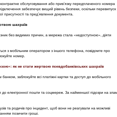
а контрактне обслуговування або прив’язку передплаченого номера
ідключення забезпечує вищий рівень безпеки, оскільки перевипуск
ї присутності та пред’явлення документа.
ертвою шахраїв
 зник без видимих причин, а мережа стала «недоступною», діяти
жіться з мобільним оператором з іншого телефона, повідомте про
локуйте номер.
озою»: як не стати жертвою псевдобанківських шахраїв
їм банком, заблокуйте всі платіжні картки та доступ до мобільного
уп до електронної пошти та соцмереж. За найменшої підозри на зла
узів та родичів про інцидент, щоб вони не реагували на можливі
ханням позичити гроші.