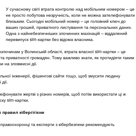
У сучасному світі втрата контролю над мобільним номером – це
не просто побутова незручність, коли не можна зателефонувати
близьким. Сьогодні мобільний номер – це головний ключ до
ваших грошей, приватного листування та персональних даних.
Одна з найнебезпечніших злочинних махінацій – віддалений
перевипуск sim-картки без відома власника.
ерзлочинам у Волинській області, втрата власної sim-картки – це
 та приватності громадян. Тому важливо знати, як протидіяти таким
ри на зловмисні дії.
льної інженерії, фішингові сайти тощо, щоб змусити людину
дії.
ефонувати жертві з різних номерів, щоб потім використати ці ж
ку sim-картки.
 правил кібергігієни
 правоохоронці та експерти з кібербезпеки рекомендують