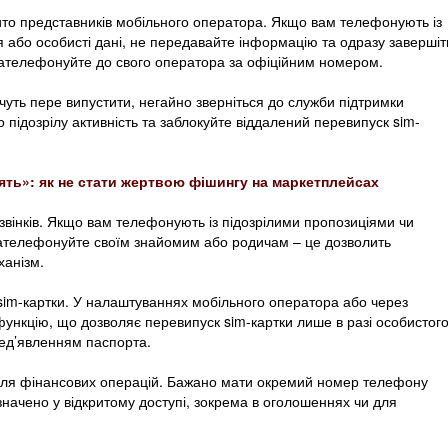
ібито представників мобільного оператора. Якщо вам телефонують із
 або особисті дані, не передавайте інформацію та одразу завершіт
 зателефонуйте до свого оператора за офіційним номером.
чуть пере випустити, негайно зверніться до служби підтримки
 підозрілу активність та заблокуйте віддалений перевипуск sim-
ять»: як не стати жертвою фішингу на маркетплейсах
вінків. Якщо вам телефонують із підозрілими пропозиціями чи
зателефонуйте своїм знайомим або родичам – це дозволить
ханізм.
 sim-картки. У налаштуваннях мобільного оператора або через
ункцію, що дозволяє перевипуск sim-картки лише в разі особистог
пред’явленням паспорта.
 для фінансових операцій. Бажано мати окремий номер телефону
азначено у відкритому доступі, зокрема в оголошеннях чи для