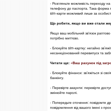
- Розгляньте можливість переходу н
телефону до паспорта. Така форма п
sim-карти можливий лише за особисто
Що робити, якщо ви вже стали ж
Якщо ваш мобільний зв'язок раптово
потрібно миттєво.
- Блокуйте sim-картку: негайно зв’я
несанкціонований перевипуск та заб
Читати ще:
«Ваш рахунок під загр
- Блокуйте фінанси: зв’яжіться зі сво
банкінгу.
- Перевірте акаунти: перевірте дост
змінюйте паролі.
- Попередьте оточення: повідомте др
повідомлення від вашого імені з про