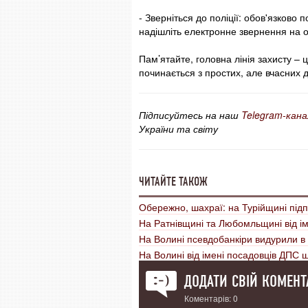
- Зверніться до поліції: обов'язков
надішліть електронне звернення на оф
Пам’ятайте, головна лінія захисту – 
починається з простих, але вчасних д
Підписуйтесь на наш
Telegram-кана
України та світу
ЧИТАЙТЕ ТАКОЖ
Обережно, шахраї: на Турійщині під
На Ратнівщині та Любомльщині від і
На Волині псевдобанкіри видурили в
На Волині від імені посадовців ДПС 
ДОДАТИ СВІЙ КОМЕНТ
Коментарів: 0