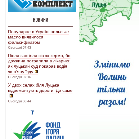
НОВИНИ
Популярне в Україні польське
масло виявилося
фальсифікатом
Сьогодні 07:43
Після застілля сів за кермо, бо
дружина потрапила в лікарню:
як луцький суд покарав водія
за п’яну їзду
Сьогодні 07:16
У двох селах біля Луцька
відремонтують дороги. Де саме
Сьогодні 06:44