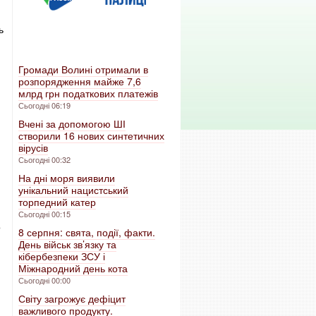
ь
Громади Волині отримали в
розпорядження майже 7,6
млрд грн податкових платежів
Сьогодні 06:19
Вчені за допомогою ШІ
створили 16 нових синтетичних
вірусів
Сьогодні 00:32
На дні моря виявили
унікальний нацистський
торпедний катер
Сьогодні 00:15
о
8 серпня: свята, події, факти.
День військ зв’язку та
кібербезпеки ЗСУ і
Міжнародний день кота
Сьогодні 00:00
Світу загрожує дефіцит
важливого продукту.