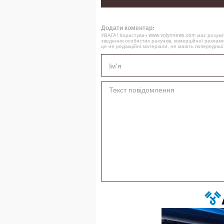
Додати коментар:
УВАГА! Користувач www.volynnews.com має розуміти
зведення особистих рахунків, комерційної реклами
це не редакційні матеріали, не мають попередньої