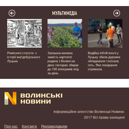
МУЛЬТИМЕДІА
Ремісничі статути: з
Запашна малина
Водійка Infiniti вночі у
історії маґдебурзького
замість картоплі:
Луцьку збила дорожнє
Луцька
родина з Волині на
обладнання і поїхала
двох гектарах збирає
геть. Яке покарання
до 100 кілограмів ягід
отримала
за день
Інформаційне агентство Волинські Новини.
2017 Всі права захищені
Про нас
Контакти
Рекламодавцям