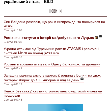
НОВИНИ
Син Байдена розповів, що рак в експрезидента поширився на
кістки
Сьогодні 10:08
Ремісничі статути: з історії маґдебурзького Луцька
Сьогодні 09:39
Україна отримає від Туреччини ракети ATACMS і реактивні
системи M270 на понад $280 млн
Сьогодні 09:10
Росіяни масовано атакували Одесу балістикою та дронами
Сьогодні 08:41
Запашна малина замість картоплі: родина з Волині на двох
гектарах збирає до 100 кілограмів ягід за день
Сьогодні 08:12
Пенсія без стажу: скільки отримає пенсіонер, який ніколи не
працював
Сьогодні 07:43