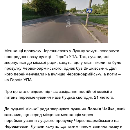
Мешканці провулку Черешневого у Луцьку хочуть повернути
попередню назву вулиці – Героїв УПА. Так, лучани, які
звернулися до міської ради, кажуть, що у місті ніколи не було
провулку Червоноармійського, однак був Вишківський. Далі
його перейменували на вулицю Червоноармійську, а потім –
на Героїв УПА.
Про це стало відомо під час засідання постійної комісії з
питань перейменування назв Луцька сьогодні, 21 лютого.
До луцької міської ради звернувся лучанин
Леонід Чайка
, який
зазначив, що серед місцевих мешканців через
перейменування луцького провулку Червоноармійського на
Черешневий. Лучани кажуть, що таким чином змінила назву й