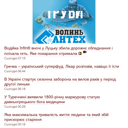
Водійка Infiniti вночі у Луцьку збила дорожнє обладнання і
поїхала геть. Яке покарання отримала
Сьогодні 07:15
Гречка – український суперфуд. Лікар розповів, навіщо її їсти
Сьогодні 06:44
В Україні стартує сезонна заборона на вилов раків у період
другої линьки
Сьогодні 06:18
У Туреччині виявили 1800-річну мармурову статую
давньогрецького бога медицини
Сьогодні 00:29
Яка максимальна тривалість життя людини та який збій
прискорює старіння
Сьогодні 00:16