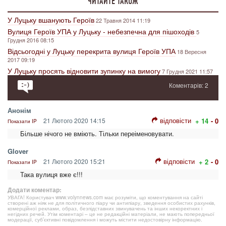
ЧИТАЙТЕ ТАКОЖ
У Луцьку вшанують Героїв
22 Травня 2014 11:19
Вулиця Героїв УПА у Луцьку - небезпечна для пішоходів
5
Грудня 2016 08:15
Відсьогодні у Луцьку перекрита вулиця Героїв УПА
18 Вересня
2017 09:19
У Луцьку просять відновити зупинку на вимогу
7 Грудня 2021 11:57
Коментарів: 2
Анонім
відповісти
21 Лютого 2020 14:15
+ 14
- 0
Показати IP
Більше нічого не вміють. Тільки переіменовувати.
Glover
відповісти
21 Лютого 2020 15:21
+ 2
- 0
Показати IP
Така вулиця вже є!!!
Додати коментар:
УВАГА! Користувач www.volynnews.com має розуміти, що коментування на сайті
створені аж ніяк не для політичного піару чи антипіару, зведення особистих рахунків,
комерційної реклами, образ, безпідставних звинувачень та інших некоректних і
негідних речей. Утім коментарі – це не редакційні матеріали, не мають попередньої
модерації, суб’єктивні повідомлення і можуть містити недостовірну інформацію.