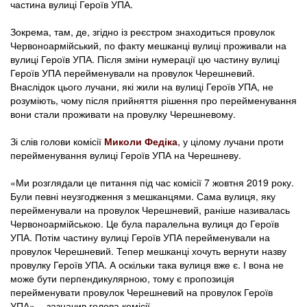
частина вулиці Героїв УПА.
Зокрема, там, де, згідно із реєстром знаходиться провулок
Червоноармійський, по факту мешканці вулиці проживали на
вулиці Героїв УПА. Після зміни нумерації цю частину вулиці
Героїв УПА перейменували на провулок Черешневий.
Внаслідок цього лучани, які жили на вулиці Героїв УПА, не
розуміють, чому після прийняття рішення про перейменування
вони стали проживати на провулку Черешневому.
Зі слів голови комісії
Миколи Федіка
, у цілому лучани проти
перейменування вулиці Героїв УПА на Черешневу.
«Ми розглядали це питання під час комісії 7 жовтня 2019 року.
Були певні неузгодження з мешканцями. Сама вулиця, яку
перейменували на провулок Черешневий, раніше називалась
Червоноармійською. Це була паралельна вулиця до Героїв
УПА. Потім частину вулиці Героїв УПА перейменували на
провулок Черешневий. Тепер мешканці хочуть вернути назву
провулку Героїв УПА. А оскільки така вулиця вже є. І вона не
може бути перпендикулярною, тому є пропозиція
перейменувати провулок Черешневий на провулок Героїв
УПА», - зазначив голова комісії.