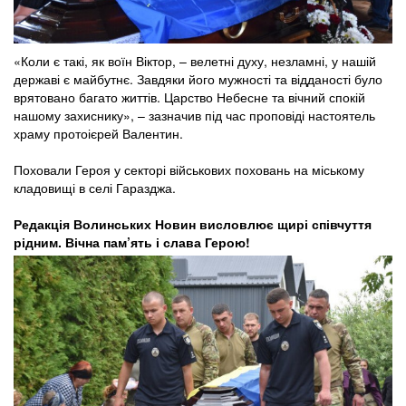
«Коли є такі, як воїн Віктор, – велетні духу, незламні, у нашій
державі є майбутнє. Завдяки його мужності та відданості було
врятовано багато життів. Царство Небесне та вічний спокій
нашому захиснику», – зазначив під час проповіді настоятель
храму протоієрей Валентин.
Поховали Героя у секторі військових поховань на міському
кладовищі в селі Гаразджа.
Редакція Волинських Новин висловлює щирі співчуття
рідним. Вічна пам’ять і слава Герою!