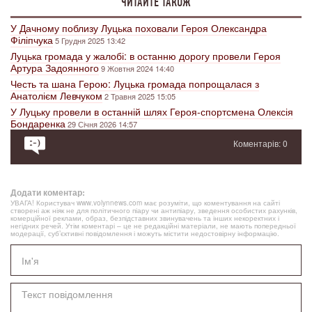
ЧИТАЙТЕ ТАКОЖ
У Дачному поблизу Луцька поховали Героя Олександра
Філіпчука
5 Грудня 2025 13:42
Луцька громада у жалобі: в останню дорогу провели Героя
Артура Задоянного
9 Жовтня 2024 14:40
Честь та шана Герою: Луцька громада попрощалася з
Анатолієм Левчуком
2 Травня 2025 15:05
У Луцьку провели в останній шлях Героя-спортсмена Олексія
Бондаренка
29 Січня 2026 14:57
Коментарів: 0
Додати коментар:
УВАГА! Користувач www.volynnews.com має розуміти, що коментування на сайті
створені аж ніяк не для політичного піару чи антипіару, зведення особистих рахунків,
комерційної реклами, образ, безпідставних звинувачень та інших некоректних і
негідних речей. Утім коментарі – це не редакційні матеріали, не мають попередньої
модерації, суб’єктивні повідомлення і можуть містити недостовірну інформацію.