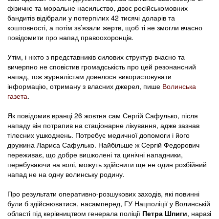
фізичне та моральне насильство, двоє російськомовних
бандитів відібрали у потерпілих 42 тисячі доларів та
коштовності, а потім зв’язали жертв, щоб ті не змогли вчасно
повідомити про напад правоохоронців.
Утім, і ніхто з представників силових структур вчасно та
вичерпно не сповістив громадськість про цей резонансний
напад, тож журналістам довелося використовувати
інформацію, отриману з власних джерел, пише
Волинська
газета
.
Як повідомив вранці 26 жовтня сам Сергій Сафулько, після
нападу він потрапив на стаціонарне лікування, адже зазнав
тілесних ушкоджень. Потребує медичної допомоги і його
дружина Лариса Сафулько. Найбільше ж Сергій Федорович
переживає, що добре вишколені та цинічні нападники,
перебуваючи на волі, можуть здійснити ще не один розбійний
напад не на одну волинську родину.
Про результати оперативно-розшукових заходів, які повинні
були б здійснюватися, насамперед, ГУ Нацполіції у Волинській
області під керівництвом генерала поліції
Петра Шпиги
, наразі