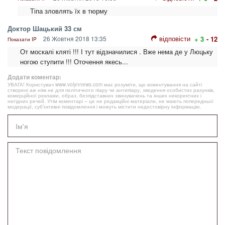
Тіпа зловлять їх в тюрму
Доктор Шацький 33 см
відповісти
26 Жовтня 2018 13:35
+ 3
- 12
Показати IP
От москалі кляті !!! І тут відзначилися . Вже нема де у Люцьку
ногою ступити !!! Оточення якесь...
Додати коментар:
УВАГА! Користувач www.volynnews.com має розуміти, що коментування на сайті
створені аж ніяк не для політичного піару чи антипіару, зведення особистих рахунків,
комерційної реклами, образ, безпідставних звинувачень та інших некоректних і
негідних речей. Утім коментарі – це не редакційні матеріали, не мають попередньої
модерації, суб’єктивні повідомлення і можуть містити недостовірну інформацію.