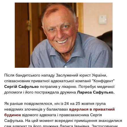
Після бандитського нападу Заслужений юрист України,
співзасновник приватної адвокатської компанії "Конфідент"
Сергій Сафулько
потрапив у лікарню. Потребує медичної
допомоги і його постраждала дружина
Лариса Сафулько.
Як раніше повідомлялося, ніч із 24 на 25 жовтня група
невідомих злочинців у балаклавах
вдерлася в приватний
будинок
відомого адвоката і правозахисника Сергія
Сафулька. На цей момент всередині приміщення знаходилися
сам адвокат та його дружина Лариса Іванівна. Застосовуючи