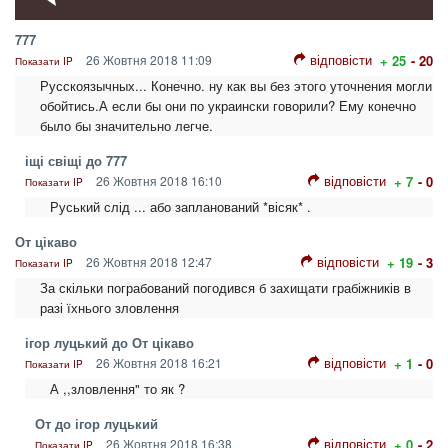
777
відповісти
26 Жовтня 2018 11:09
+ 25
- 20
Показати IP
Русскоязычных... Конечно. ну как вы без этого уточнения могли
обойтись.А если бы они по украински говорили? Ему конечно
было бы значительно легче.
іщі свіщі до 777
відповісти
26 Жовтня 2018 16:10
+ 7
- 0
Показати IP
Руський слід ... або запланований *вісяк* .
От цікаво
відповісти
26 Жовтня 2018 12:47
+ 19
- 3
Показати IP
За скільки пограбований погодився б захищати грабіжників в
разі їхнього зловлення
ігор луцький до От цікаво
відповісти
26 Жовтня 2018 16:21
+ 1
- 0
Показати IP
А ,,зловлення" то як ?
От до ігор луцький
відповісти
26 Жовтня 2018 16:38
+ 0
- 2
Показати IP