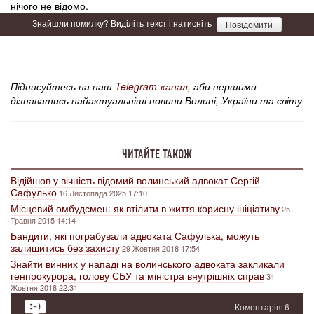
нічого не відомо.
Знайшли помилку? Виділіть текст і натисніть
Повідомити
Підписуйтесь на наш
Telegram-канал
, аби першими
дізнаватись найактуальніші новини Волині, України та світу
ЧИТАЙТЕ ТАКОЖ
Відійшов у вічність відомий волинський адвокат Сергій
Сафулько
16 Листопада 2025 17:10
Місцевий омбудсмен: як втілити в життя корисну ініціативу
25
Травня 2015 14:14
Бандити, які пограбували адвоката Сафулька, можуть
залишитись без захисту
29 Жовтня 2018 17:54
Знайти винних у нападі на волинського адвоката закликали
генпрокурора, голову СБУ та міністра внутрішніх справ
31
Жовтня 2018 22:31
Коментарів: 6