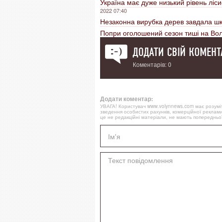
Україна має дуже низький рівень ліси
2022 07:40
Незаконна вирубка дерев завдала шк
Попри оголошений сезон тиші на Воли
ДОДАТИ СВІЙ КОМЕНТ
Коментарів: 0
Додати коментар:
УВАГА! Користувач www.volynnews.com має розуміти
зведення особистих рахунків, комерційної реклами
це не редакційні матеріали, не мають попередньої