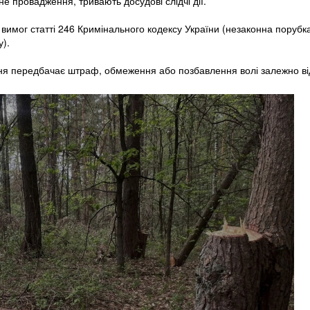
е провадження, тривають досудові слідчі дії.
 вимог статті 246 Кримінального кодексу України (незаконна порубк
у).
ння передбачає штраф, обмеження або позбавлення волі залежно ві