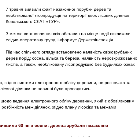
7 травня виявили факт незаконної порубки дерев та
необлікованої лісопродукції на території двох лісових ділянок
Ковельського СЛАТ «ТУР».
З метою встановлення всіх обставин на місце події викликали
слідчо-оперативну групу, інформує Держекоінспекція.
Під час спільного огляду встановлено наявність свіжозрубаних
дерев порід: сосна, вільха та береза, наявність нерозкрижованих
листів, а також, необліковану лісопродукцію без будь-яких ознак
ок, згідно системи електронного обліку деревини, не розпочата та
ї лісової ділянки не повинні були проводитись.
щодо ведення електронного обліку деревини, який є обов’язковим
та розбіжність меж ділянок, згідно плану лісосіки та межами
 виявили 60 пнів сосни: дерева зрубали незаконно