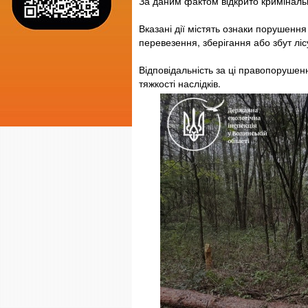
За даним фактом відкрито кримінальн
Вказані дії містять ознаки порушення
перевезення, зберігання або збут ліс
Відповідальність за ці правопоруше
тяжкості наслідків.