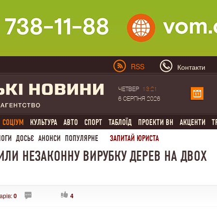
RSS
Контакти
ЧЕТВЕР
13:21
6 СЕРПНЯ 2026
СОЦІУМ
КУЛЬТУРА
АВТО
СПОРТ
ТАБЛОЇД
ПРОЕКТИ ВН
АКЦЕНТИ
Т
ЛОГИ
ДОСЬЄ
АНОНСИ
ПОПУЛЯРНЕ
ЗАПИТАЙ ЮРИСТА
ИЛИ НЕЗАКОННУ ВИРУБКУ ДЕРЕВ НА ДВОХ
арів:
0
4