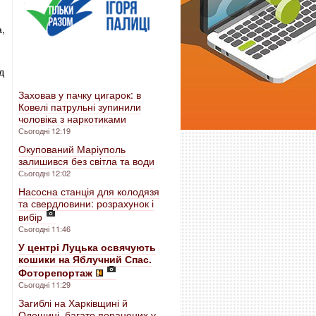
а,
д
Заховав у пачку цигарок: в
Ковелі патрульні зупинили
чоловіка з наркотиками
Сьогодні 12:19
Окупований Маріуполь
залишився без світла та води
Сьогодні 12:02
Насосна станція для колодязя
та свердловини: розрахунок і
вибір
Сьогодні 11:46
У центрі Луцька освячують
кошики на Яблучний Спас.
Фоторепортаж
Сьогодні 11:29
Загиблі на Харківщині й
Одещині, багато поранених у