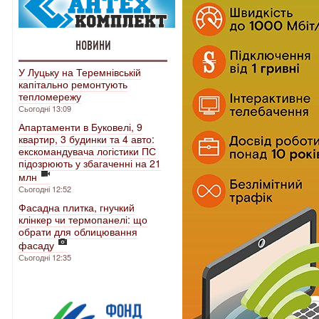
НОВИНИ
У Луцьку на Теремнівській
капітально ремонтують
тепломережу
Сьогодні 13:09
Апартаменти в Буковелі, 9
квартир, 3 будинки та 4 авто:
екскомандувача логістики ПС
підозрюють у збагаченні на 21
млн
Сьогодні 12:52
Фасадна плитка, гнучкий
клінкер чи термопанелі: що
обрати для облицювання
фасаду
Сьогодні 12:35