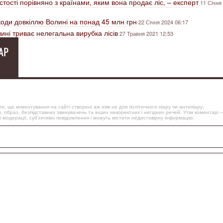
стості порівняно з країнами, яким вона продає ліс, – експерт
11 Січня
оди довкіллю Волині на понад 45 млн грн
22 Січня 2024 06:17
ні триває нелегальна вирубка лісів
27 Травня 2021 12:53
АР
, що коментування на сайті створені аж ніяк не для політичного піару чи антипіару,
, образ, безпідставних звинувачень та інших некоректних і негідних речей. Утім коментарі –
 модерації, суб’єктивні повідомлення і можуть містити недостовірну інформацію.