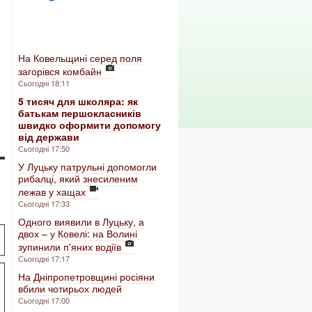
На Ковельщині серед поля
загорівся комбайн
Сьогодні 18:11
5 тисяч для школяра: як
батькам першокласників
швидко оформити допомогу
від держави
Сьогодні 17:50
У Луцьку патрульні допомогли
рибалці, який знесиленим
лежав у хащах
Сьогодні 17:33
Одного виявили в Луцьку, а
двох – у Ковелі: на Волині
зупинили п'яних водіїв
Сьогодні 17:17
На Дніпропетровщині росіяни
вбили чотирьох людей
Сьогодні 17:00