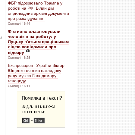
ФБР підозрювало Трампа у
роботі на РФ: Білий дім
оприлюднив архівні документи
про розслідування
Сьогодні 16:44
Фіктивно влаштовували
чоловіків на роботу: у
Луцьку п'ятьом працівникам
ліцею повідомили про
підозру
Сьогодні 16:28
Експрезидент України Віктор
Ющенко очолив наглядову
раду музею Голодомору-
геноциду
Сьогодні 16:11