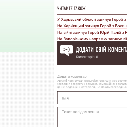
ЧИТАЙТЕ ТАКОЖ
У Харківській області загинув Герой 
На Харківщині загинув Герой з Волин
На війні загинув Герой Юрій Палій з
На Запорізькому напрямку загинув ві
ДОДАТИ СВІЙ КОМЕНТ
Коментарів: 0
Додати коментар:
УВАГА! Користувач www.volynnews.com має розуміти
зведення особистих рахунків, комерційної реклами
це не редакційні матеріали, не мають попередньої