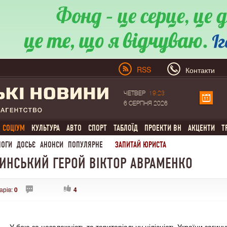
RSS
Контакти
ЧЕТВЕР
19:23
6 СЕРПНЯ 2026
СОЦІУМ
КУЛЬТУРА
АВТО
СПОРТ
ТАБЛОЇД
ПРОЕКТИ ВН
АКЦЕНТИ
Т
ЛОГИ
ДОСЬЄ
АНОНСИ
ПОПУЛЯРНЕ
ЗАПИТАЙ ЮРИСТА
ЛИНСЬКИЙ ГЕРОЙ ВІКТОР АВРАМЕНКО
арів:
0
4
У бою за незалежність та територіальну цілісність України загину