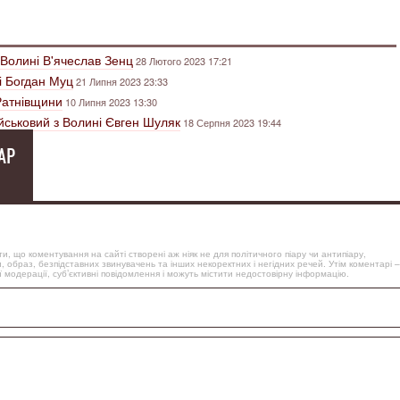
з Волині В'ячеслав Зенц
28 Лютого 2023 17:21
і Богдан Муц
21 Липня 2023 23:33
 Ратнівщини
10 Липня 2023 13:30
йськовий з Волині Євген Шуляк
18 Серпня 2023 19:44
АР
, що коментування на сайті створені аж ніяк не для політичного піару чи антипіару,
, образ, безпідставних звинувачень та інших некоректних і негідних речей. Утім коментарі –
 модерації, суб’єктивні повідомлення і можуть містити недостовірну інформацію.