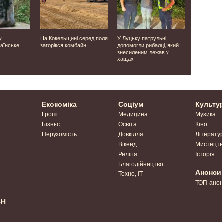
у
На Ковельщині серед поля
У Луцьку патрульні
Одного ви
аїнське
загорівся комбайн
допомогли рибалці, який
а двох – у 
знесиленим лежав у
Волині зуп
хащах
водіїв
Економіка
Соціум
Культу
Гроші
Медицина
Музика
Бізнес
Освіта
Кіно
Нерухомість
Довкілля
Літерату
Вікенд
Мистецт
Релігія
Історія
Благодійництво
Анонси
Техно, IT
ТОП-ано
ВН