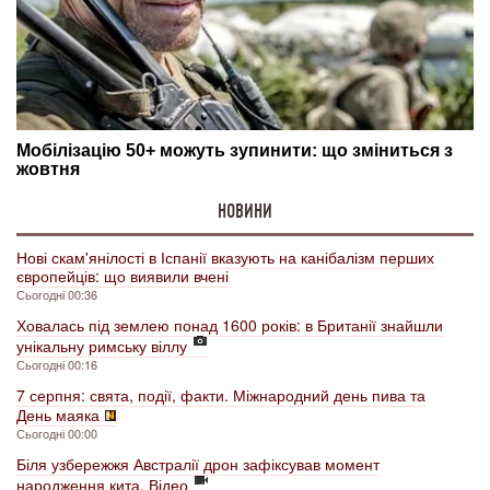
НОВИНИ
Нові скам'янілості в Іспанії вказують на канібалізм перших
європейців: що виявили вчені
Сьогодні 00:36
Ховалась під землею понад 1600 років: в Британії знайшли
унікальну римську віллу
Сьогодні 00:16
7 серпня: свята, події, факти. Міжнародний день пива та
День маяка
Сьогодні 00:00
Біля узбережжя Австралії дрон зафіксував момент
народження кита. Відео