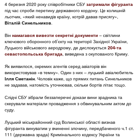
4 березня 2020 року співробітники СБУ
затримали фігуранта
під час спроби перетину державного кордону. Це колишній
льотчик, «який ненавидів країну, котрій давав присягу»,
Віталій
Синельников
.
Він
намагався вивезти секретні документи
– світлини
ключового оборонного об’єкту на території Західної України,
Луцького військового аеродрому, де дислокується
204-та
севастопольська бригада
, виведена з окупованого Криму.
Як виявилося, окремих агентів серед авіаторів він
використовував «в темну». Один з них – луцький авіалюбитель
Ілля Сметанін
. Чоловік каже, що прямих питань Синельников
не задавав, натомість уточнював, скільки бортів літає тощо.
Слідчі СБУ зібрали беззаперечні докази вини зрадника та
скерували матеріали провадження з обвинувальним актом до
суду.
Луцький міськрайонний суд Волинської області визнав
фігуранта винуватим у вчиненні злочину, передбаченого ч.1 ст.
111 (державна зрада) Кримінального кодексу України та