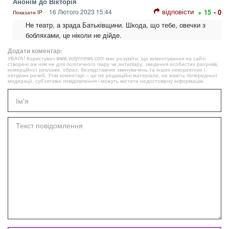
Анонім до Вікторія
відповісти
16 Лютого 2023 15:44
+ 15
- 0
Показати IP
Не театр, а зрада Батьківщини. Шкода, що тебе, овечки з
бобляхами, це ніколи не дійде.
Додати коментар:
УВАГА! Користувач www.volynnews.com має розуміти, що коментування на сайті
створені аж ніяк не для політичного піару чи антипіару, зведення особистих рахунків,
комерційної реклами, образ, безпідставних звинувачень та інших некоректних і
негідних речей. Утім коментарі – це не редакційні матеріали, не мають попередньої
модерації, суб’єктивні повідомлення і можуть містити недостовірну інформацію.