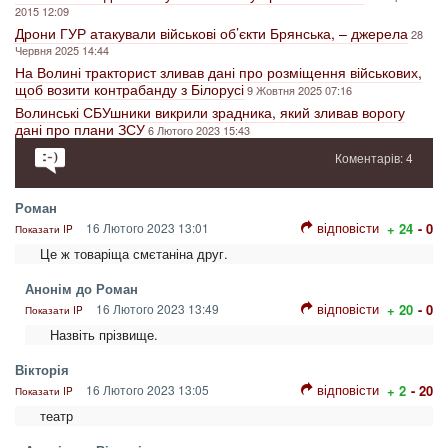
2015 12:09
Дрони ГУР атакували військові об’єкти Брянська, – джерела
28
Червня 2025 14:44
На Волині тракторист зливав дані про розміщення військових,
щоб возити контрабанду з Білорусі
9 Жовтня 2025 07:16
Волинські СБУшники викрили зрадника, який зливав ворогу
дані про плани ЗСУ
6 Лютого 2023 15:43
Коментарів: 4
Роман
відповісти
16 Лютого 2023 13:01
+ 24
- 0
Показати IP
Це ж товаріща смєтаніна друг.
Анонім до Роман
відповісти
16 Лютого 2023 13:49
+ 20
- 0
Показати IP
Назвіть прізвище.
Вікторія
відповісти
16 Лютого 2023 13:05
+ 2
- 20
Показати IP
театр