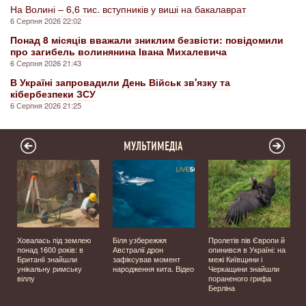
На Волині – 6,6 тис. вступників у виші на бакалаврат
6 Серпня 2026 22:02
Понад 8 місяців вважали зниклим безвісти: повідомили
про загибель волинянина Івана Михалевича
6 Серпня 2026 21:43
В Україні запровадили День Військ зв'язку та
кібербезпеки ЗСУ
6 Серпня 2026 21:25
МУЛЬТИМЕДІА
Ховалась під землею
Біля узбережжя
Пролетів пів Європи й
о
понад 1600 років: в
Австралії дрон
опинився в Україні: на
Британії знайшли
зафіксував момент
межі Київщини і
унікальну римську
народження кита. Відео
Черкащини знайшли
віллу
пораненого грифа
Берліна