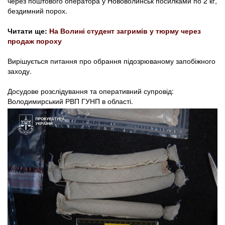
через поштового оператора у Нововолинськ посилками по 2 кг,
бездимний порох.
Читати ще:
На Волині студент загримів у тюрму через
продаж пороху
Вирішується питання про обрання підозрюваному запобіжного
заходу.
Досудове розслідування та оперативний супровід:
Володимирський РВП ГУНП в області.