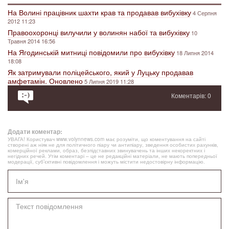
На Волині працівник шахти крав та продавав вибухівку
4 Серпня
2012 11:23
Правоохоронці вилучили у волинян набої та вибухівку
10
Травня 2014 16:56
На Ягодинській митниці повідомили про вибухівку
18 Липня 2014
18:08
Як затримували поліцейського, який у Луцьку продавав
амфетамін. Оновлено
5 Липня 2019 11:28
Коментарів: 0
Додати коментар:
УВАГА! Користувач www.volynnews.com має розуміти, що коментування на сайті
створені аж ніяк не для політичного піару чи антипіару, зведення особистих рахунків,
комерційної реклами, образ, безпідставних звинувачень та інших некоректних і
негідних речей. Утім коментарі – це не редакційні матеріали, не мають попередньої
модерації, суб’єктивні повідомлення і можуть містити недостовірну інформацію.