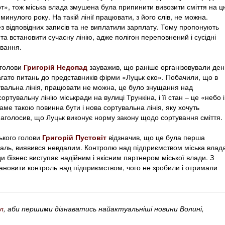
т», тож міська влада змушена була припинити вивозити сміття на ц
минулого року. На такій лінії працювати, з його слів, не можна.
з відповідних записів та не виплатили зарплату. Тому пропонують
та встановити сучасну лінію, адже полігон переповнений і сусідні
ування.
 голови
Григорій Недопад
зауважив, що раніше організовували ден
багато питань до представників фірми «Луцьк еко». Побачили, що в
увальна лінія, працювати не можна, це було знущання над
ртувальну лінію міськради на вулиці Трункіна, і її стан – це «небо і
аме такою повинна бути і нова сортувальна лінія, яку хочуть
наголосив, що Луцьк виконує норму закону щодо сортування сміття.
ького голови
Григорій Пустовіт
відзначив, що це була перша
а жаль, виявився невдалим. Контролю над підприємством міська влад
и бізнес виступає надійним і якісним партнером міської влади. З
ановити контроль над підприємством, чого не зробили і отримали
л
, аби першими дізнаватись найактуальніші новини Волині,