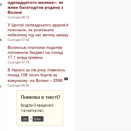
одинадцятого малюка»: як
ю
живе багатодітна родина з
Волині
Сьогодні 08:12
У Центрі громадського здоров'я
пояснили, як розпізнати
небезпеку під час витоку аміаку
ь
Сьогодні 07:42
Волинські платники податків
поповнили бюджет на понад
17,1 млрд гривень
Сьогодні 07:18
В Україні за пів року з'явилось
понад 108 тисяч боргів за
комуналку, на Волині – 2598
а
Сьогодні 06:45