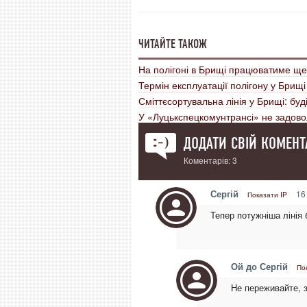
ЧИТАЙТЕ ТАКОЖ
На полігоні в Брищі працюватиме ще 
Термін експлуатації полігону у Брищ
Сміттєсортувальна лінія у Брищі: буд
У «Луцькспецкомунтрансі» не задово
ДОДАТИ СВІЙ КОМЕНТ
Коментарів: 3
Сергій
16
Показати IP
Тепер потужніша лінія
Ой до Сергій
По
Не переживайте, з