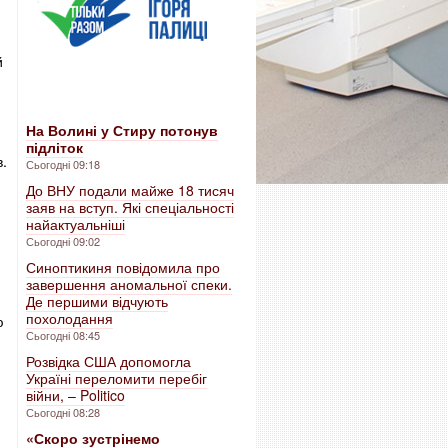
й
На Волині у Стиру потонув
підліток
в.
Сьогодні 09:18
До ВНУ подали майже 18 тисяч
заяв на вступ. Які спеціальності
найактуальніші
Сьогодні 09:02
Синоптикиня повідомила про
завершення аномальної спеки.
Де першими відчують
похолодання
ю
Сьогодні 08:45
Розвідка США допомогла
Україні переломити перебіг
війни, – Politico
Сьогодні 08:28
«Скоро зустрінемо