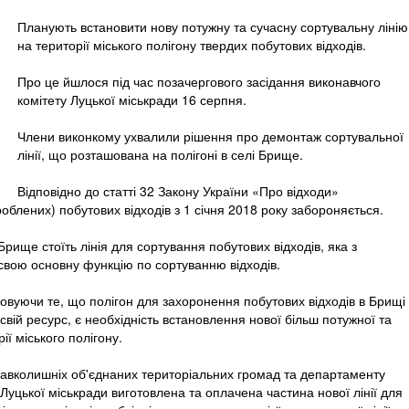
Планують встановити нову потужну та сучасну сортувальну лінію
на території міського полігону твердих побутових відходів.
Про це йшлося під час позачергового засідання виконавчого
комітету Луцької міськради 16 серпня.
Члени виконкому ухвалили рішення про демонтаж сортувальної
лінії, що розташована на полігоні в селі Брище.
Відповідно до статті 32 Закону України «Про відходи»
лених) побутових відходів з 1 січня 2018 року забороняється.
 Брище стоїть лінія для сортування побутових відходів, яка з
свою основну функцію по сортуванню відходів.
овуючи те, що полігон для захоронення побутових відходів в Брищі
вій ресурс, є необхідність встановлення нової більш потужної та
ії міського полігону.
 навколишніх об'єднаних територіальних громад та департаменту
уцької міськради виготовлена та оплачена частина нової лінії для