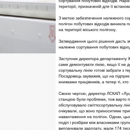
сортування побутових відходів. Наразі
території, призначеній для її встано
З метою забезпечення належного сор
полігон побутових відходів виникла п
на території міського полігону.
Затвердження цього рішення дасть зм
належне сортування побутових відход
Заступник директора департаменту
саме демонтувати лінію, якщо її не 
сортувальну лінію готові забрати з т
Посадовець зауважив, що на підприє
книжками працівників, а тепер ті, хто
Своєю чергою, директор ЛСКАП «Лу
станцією були проблеми, тож варто п
обслуговувало сміттєсортувальну лін
очікували, що воно приноситиме при
навантаження на полігон. Однак, цьо
поділ і розбірки між власниками гру
виплачували зарплату, мали 174 тис