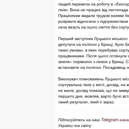
людей перевели на роботу в «Екосор
лінію. Вона не працює від листопада 
Праціникам видали трудові книжки бе
розірвати відносини з підприємством 
села везуть на нього сміття без сорт
Перший заступник Луцького міського
депутата на полігоні у Брищі, було 
таких умовах, в яких перебуває сорт
працівниками. Після цього оглянули со
земля» порівняно з лінією у Брищі. С
встановити на полігоні. Посадовець 
Виконувач повноважень Луцького міс
сортувальна лінія у місті, досвід, н
не мала, досвід показав, що не завжд
першого дня, мовляв, варто було вст
такий результат, який є зараз.
Підписуйтесь на наш
Telegram-кана
України та світу