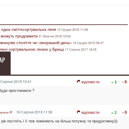
одна сміттєсортувальна лінія
10 Грудня 2018 11:08
і можуть продовжити
31 Жовтня 2018 19:54
івництво століття чи «вчорашній день»
16 Грудня 2016 08:47
лені сортувальною лінією у Брищі
17 Серпня 2017 18:05
АР
 Серпня 2019 10:41
відповісти
- 0
+ 5
 буде простоювати ?
16 Серпня 2019 11:36
відповісти
- 0
+ 2
казати IP
 рік постоїть і її теж поміняють на більш потужну та продуктивну)))