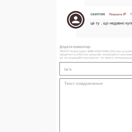
скептик
1
Показати IP
це ту , що недавно ку
Додати коментар:
УВАГА! Користувач www.volynnews.com має розуміти
зведення особистих рахунків, комерційної реклами
це не редакційні матеріали, не мають попередньої