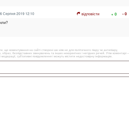
6 Серпня 2019 12:10
відповісти
- 0
+ 0
пили?
, що коментування на сайті створені аж ніяк не для політичного піару чи антипіару,
, образ, безпідставних звинувачень та інших некоректних і негідних речей. Утім коментарі –
 модерації, суб’єктивні повідомлення і можуть містити недостовірну інформацію.