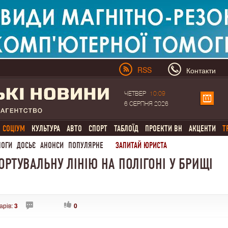
RSS
Контакти
ЧЕТВЕР
10:09
6 СЕРПНЯ 2026
СОЦІУМ
КУЛЬТУРА
АВТО
СПОРТ
ТАБЛОЇД
ПРОЕКТИ ВН
АКЦЕНТИ
Т
ЛОГИ
ДОСЬЄ
АНОНСИ
ПОПУЛЯРНЕ
ЗАПИТАЙ ЮРИСТА
РТУВАЛЬНУ ЛІНІЮ НА ПОЛІГОНІ У БРИЩІ
арів:
3
0