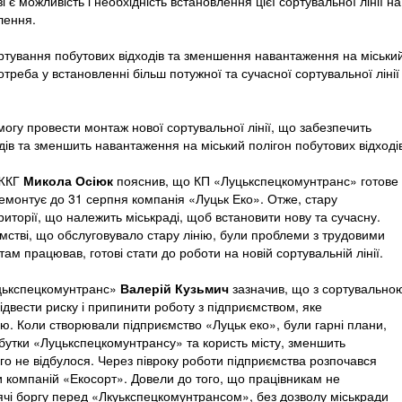
 є можливість і необхідність встановлення цієї сортувальної лінії на
влення.
тування побутових відходів та зменшення навантаження на міськи
отреба у встановленні більш потужної та сучасної сортувальної лінії
огу провести монтаж нової сортувальної лінії, що забезпечить
ів та зменшить навантаження на міський полігон побутових відході
 ЖКГ
Микола Осіюк
пояснив, що КП «Луцькспецкомунтранс» готове
демонтує до 31 серпня компанія «Луцьк Еко». Отже, стару
ериторії, що належить міськраді, щоб встановити нову та сучасну.
мстві, що обслуговувало стару лінію, були проблеми з трудовими
 там працював, готові стати до роботи на новій сортувальній лінії.
цькспецкомунтранс»
Валерій Кузьмич
зазначив, що з сортувально
ідвести риску і припинити роботу з підприємством, яке
ію. Коли створювали підприємство «Луцьк еко», були гарні плани,
бутки «Луцькспецкомунтрансу» та користь місту, зменшить
го не відбулося. Через півроку роботи підприємства розпочався
пи компаній «Екосорт». Довели до того, що працівникам не
ячі боргу перед «Лкуькспецкомунтрансом», без дозволу міськради