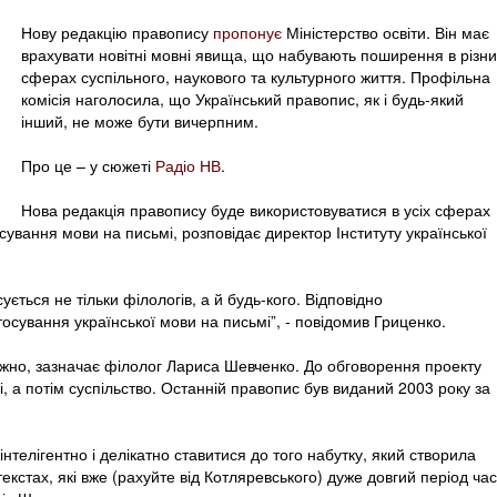
Нову редакцію правопису
пропонує
Міністерство освіти. Він має
врахувати новітні мовні явища, що набувають поширення в різни
сферах суспільного, наукового та культурного життя. Профільна
комісія наголосила, що Український правопис, як і будь-який
інший, не може бути вичерпним.
Про це – у сюжеті
Радіо НВ
.
Нова редакція правопису буде використовуватися в усіх сферах
сування мови на письмі, розповідає директор Інституту української
ється не тільки філологів, а й будь-кого. Відповідно
сування української мови на письмі”, - повідомив Гриценко.
жно, зазначає філолог Лариса Шевченко. До обговорення проекту
, а потім суспільство. Останній правопис був виданий 2003 року за
телігентно і делікатно ставитися до того набутку, який створила
екстах, які вже (рахуйте від Котляревського) дуже довгий період ча