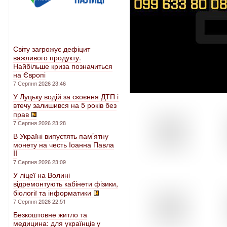
Світу загрожує дефіцит
важливого продукту.
Найбільше криза позначиться
на Європі
7 Серпня 2026 23:46
У Луцьку водій за скоєння ДТП і
втечу залишився на 5 років без
прав
7 Серпня 2026 23:28
В Україні випустять пам’ятну
монету на честь Іоанна Павла
II
7 Серпня 2026 23:09
У ліцеї на Волині
відремонтують кабінети фізики,
біології та інформатики
7 Серпня 2026 22:51
Безкоштовне житло та
медицина: для українців у