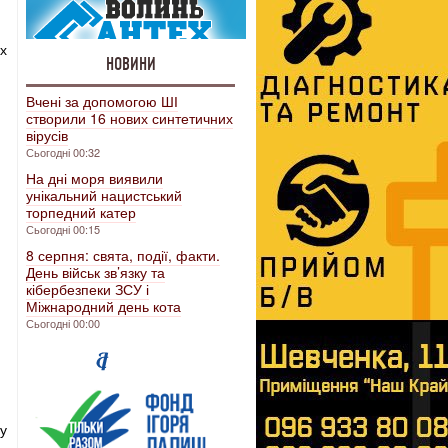
х
НОВИНИ
Вчені за допомогою ШІ
створили 16 нових синтетичних
вірусів
Сьогодні 00:32
На дні моря виявили
унікальний нацистський
торпедний катер
Сьогодні 00:15
8 серпня: свята, події, факти.
День військ зв’язку та
кібербезпеки ЗСУ і
Міжнародний день кота
Сьогодні 00:00
су