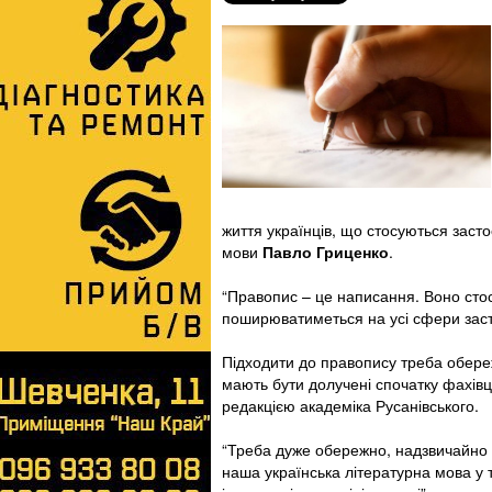
життя українців, що стосуються засто
мови
Павло Гриценко
.
“Правопис – це написання. Воно стосу
поширюватиметься на усі сфери засто
Підходити до правопису треба обере
мають бути долучені спочатку фахівці
редакцією академіка Русанівського.
“Треба дуже обережно, надзвичайно ін
наша українська літературна мова у т