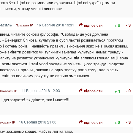
 потрібен. Щоб не розмовляли суржиком. Щоб всі українці вміли
 і писати, у тому числі і чиновники
Василь
16 Серпня 2018 19:31
відповісти
- 3
+ 5
Показати IP
ївним. читайте основи філософії. "Свобода- це усвідомлена
", - Бенедикт Спіноза. культура в суспільстві розвивається протягом
то і сотень років. і наявність правил , виконання яких не є обовязковим,
оже змінити розвиток чи зупинити занепад культури. немає тренду -
запиту на розвиток української культури. під впливом глобалізації вона
і асимілюється. і такі убогі заходи не змінять цього тренду. людство
воохоронні органи , закони не одну тисячу років тому, але рівень
у світі по великому рахунку не сильно зменшився.
11 Вересня 2018 12:03
відповісти
- 0
+ 1
Показати IP
і деградуєте! як дбаєте, так і маєте!!!
16 Серпня 2018 21:00
відповісти
- 3
+ 8
оказати IP
азу заживемо краще, мабуть логіка така.