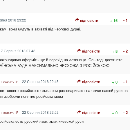
пня 2018 23:22
відповісти
- 1
+ 16
ам, вони будуть в захваті від чергової дурні.
7 Серпня 2018 07:48
відповісти
- 2
+ 8
законодавчо оформіть ще й перехід на латиницю. Ось тоді досягнете
УКРАЇНСЬКА БУДЕ МАКСИМАЛЬНО НЕСХОЖА З РОСІЙСЬКОЮ!
22 Серпня 2018 22:45
відповісти
- 1
+ 0
Показати IP
 нет своего росийского языка они разговаривают на язике нашей руси на
ши изобрели понятие російська мова
22 Серпня 2018 22:52
відповісти
- 2
+ 0
Показати IP
осійська есть русский язык .язик киевской руси