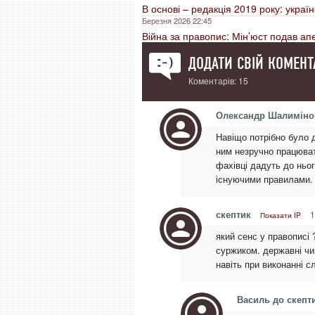
В основі – редакція 2019 року: укра
Березня 2026 22:45
Війна за правопис: Мін’юст подав ап
ДОДАТИ СВІЙ КОМЕНТ
Коментарів: 15
Олександр Шалиміно
Навіщо потрібно було д
ним незручно працюват
фахівці дадуть до нього
існуючими правилами. 
скептик
1
Показати IP
який сенс у правописі
суржиком. державні чи
навіть при виконанні 
Василь до скепт