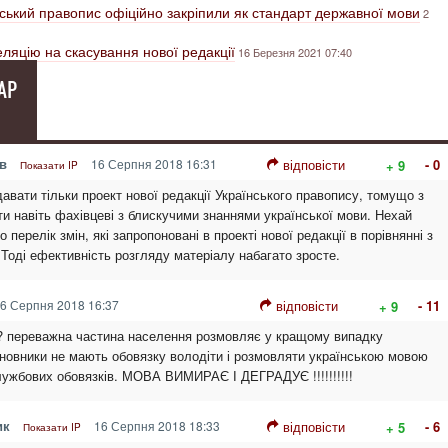
їнський правопис офіційно закріпили як стандарт державної мови
2
еляцію на скасування нової редакції
16 Березня 2021 07:40
АР
в
16 Серпня 2018 16:31
відповісти
- 0
+ 9
Показати IP
авати тільки проект нової редакції Українського правопису, томущо з
и навіть фахівцеві з блискучими знаннями української мови. Нехай
 перелік змін, які запропоновані в проекті нової редакції в порівнянні з
Тоді ефективність розгляду матеріалу набагато зросте.
6 Серпня 2018 16:37
відповісти
- 11
+ 9
 ? переважна частина населення розмовляє у кращому випадку
новники не мають обовязку володіти і розмовляти українською мовою
службових обовязків. МОВА ВИМИРАЄ І ДЕГРАДУЄ !!!!!!!!!!
ик
16 Серпня 2018 18:33
відповісти
- 6
+ 5
Показати IP