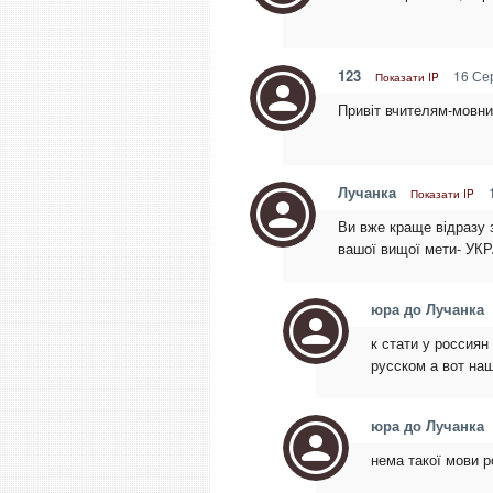
123
16 Сер
Показати IP
Привіт вчителям-мовник
Лучанка
1
Показати IP
Ви вже краще відразу 
вашої вищої мети- 
юра до Лучанка
к стати у россиян
русском а вот на
юра до Лучанка
нема такої мови р