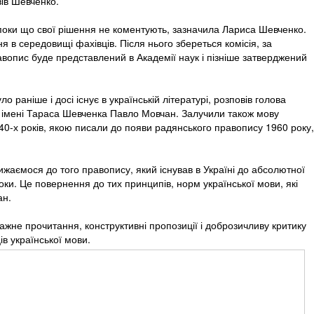
овів Шевченко.
 поки що свої рішення не коментують, зазначила Лариса Шевченко.
 в середовищі фахівців. Після нього збереться комісія, за
вопис буде представлений в Академії наук і пізніше затверджений
о раніше і досі існує в українській літературі, розповів голова
а імені Тараса Шевченка Павло Мовчан. Залучили також мову
 40-х років, якою писали до появи радянського правопису 1960 року,
ижаємося до того правопису, який існував в Україні до абсолютної
роки. Це повернення до тих принципів, норм української мови, які
ан.
ажне прочитання, конструктивні пропозиції і доброзичливу критику
ів української мови.