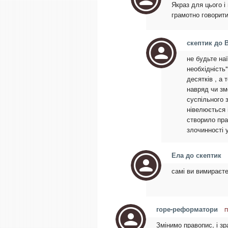
Якраз для цього і
грамотно говорити
скептик до 
не будьте на
необхідність
десятків , а 
навряд чи зм
суспільного 
нівелюється 
створило пра
злочинності 
Ела до скептик
самі ви вимираєте 
горе-реформатори
П
Змінимо правопис, і зр