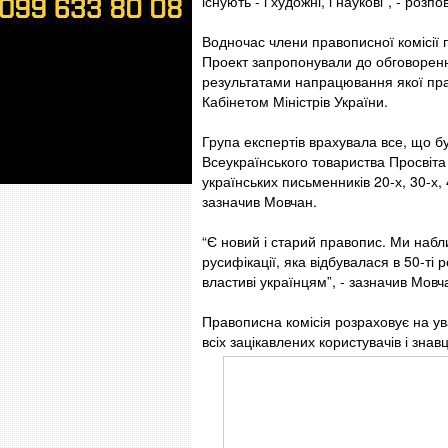
існують - і художні, і наукові”, - розп
Водночас члени правописної комісії
Проект запропонували до обговорення
результатами напрацювання якої пра
Кабінетом Міністрів України.
Група експертів врахувала все, що бул
Всеукраїнського товариства Просвіт
українських письменників 20-х, 30-х,
зазначив Мовчан.
“Є новий і старий правопис. Ми набл
русифікації, яка відбувалася в 50-ті 
властиві українцям”, - зазначив Мовч
Правописна комісія розраховує на ув
всіх зацікавлених користувачів і знавц