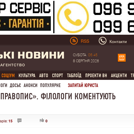
RSS
Контакти
СУБОТА
05:45
8 СЕРПНЯ 2026
СОЦІУМ
КУЛЬТУРА
АВТО
СПОРТ
ТАБЛОЇД
ПРОЕКТИ ВН
АКЦЕНТИ
Т
ЛОГИ
ДОСЬЄ
АНОНСИ
ПОПУЛЯРНЕ
ЗАПИТАЙ ЮРИСТА
 ПРАВОПИС». ФІЛОЛОГИ КОМЕНТУЮТЬ
арів:
15
0