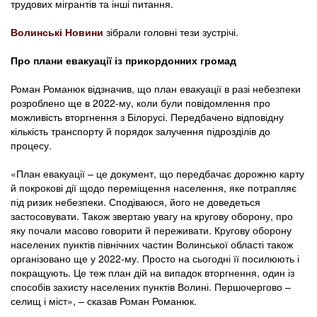
трудових мігрантів та інші питання.
Волинські Новини
зібрали головні тези зустрічі.
Про плани евакуації із прикордонних громад
Роман Романюк відзначив, що план евакуації в разі небезпеки
розроблено ще в 2022-му, коли були повідомлення про
можливість вторгнення з Білорусі. Передбачено відповідну
кількість транспорту й порядок залучення підрозділів до
процесу.
«План евакуації – це документ, що передбачає дорожню карту
й покрокові дії щодо переміщення населення, яке потрапляє
під ризик небезпеки. Сподіваюся, його не доведеться
застосовувати. Також звертаю увагу на кругову оборону, про
яку почали масово говорити й переживати. Кругову оборону
населених пунктів північних частин Волинської області також
організовано ще у 2022-му. Просто на сьогодні її посилюють і
покращують. Це теж план дій на випадок вторгнення, один із
способів захисту населених пунктів Волині. Першочергово –
селищ і міст», – сказав Роман Романюк.