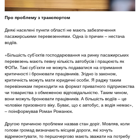
Про проблему з транспортом
Деякі населені пункти області не мають забезпечення
пасажирськими перевезеннями. Одна із причин – нестача
водіїв.
«Більшість суб’єктів господарювання на ринку пасажирських
перевезень мають певну кількість автобусів і працюють як
ФОПи. Такі суб’єкти не можуть подаватися на отримання
критичності і бронювати працівників. Згідно із законом,
критичність можуть мати юридичні особи. Я раджу таким
перевізникам переходити на формат приватного підприємства
чи товариства з обмеженою відповідальністю. Таким чином,
вони можуть бронювати працівників. А більшість водіїв – це
чоловіки призовного віку. Буває, що є автобус, а водія немає»,
– поінформував Роман Романюк.
Другою причиною проблеми назвав стан доріг. Мовляв, коли
голови громад визначають місцеві дороги, які хочуть
відремонтувати, то першочергово мають зважати на потребу