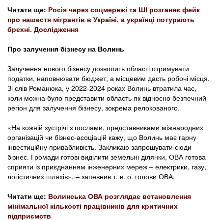
Читати ще:
Росія через соцмережі та ШІ розганяє фейк
про нашестя мігрантів в Україні, а українці потурають
брехні. Дослідження
Про залучення бізнесу на Волинь
Залучення нового бізнесу дозволить області отримувати
податки, наповнювати бюджет, а місцевим дасть робочі місця.
Зі слів Романюка, у 2022-2024 роках Волинь втратила час,
коли можна було представити область як відносно безпечний
регіон для залучення бізнесу, зокрема релокованого.
«На кожній зустрічі з послами, представниками міжнародних
організацій чи бізнес-асоціацій кажу, що Волинь має гарну
інвестиційну привабливість. Закликаю запрошувати сюди
бізнес. Громади готові виділити земельні ділянки, ОВА готова
сприяти із приєднанням інженерних мереж – електрики, газу,
логістичних шляхів», – запевнив т. в. о. голови ОВА.
Читати ще:
Волинська ОВА розглядає встановлення
мінімальної кількості працівників для критичних
підприємств