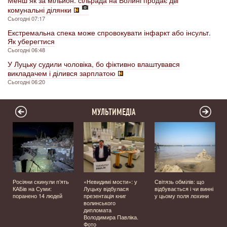
комунальні ділянки
Сьогодні 07:17
Екстремальна спека може спровокувати інфаркт або інсульт.
Як уберегтися
Сьогодні 06:48
У Луцьку судили чоловіка, бо фіктивно влаштувався
викладачем і ділився зарплатою
Сьогодні 06:20
МУЛЬТИМЕДІА
Росіяни скинули п’ять
«Невидимі мости»: у
Світязь обмілів: що
КАБів на Суми:
Луцьку відбулася
відбувається і чи винні
поранено 14 людей
презентація книг
у цьому поля лохини
волинського
дипломата
Володимира Павліка.
Фото