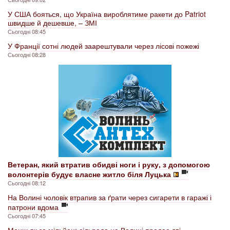
У США бояться, що Україна вироблятиме ракети до Patriot
швидше й дешевше, – ЗМІ
Сьогодні 08:45
У Франції сотні людей заарештували через лісові пожежі
Сьогодні 08:28
Ветеран, який втратив обидві ноги і руку, з допомогою
волонтерів будує власне житло біля Луцька
Сьогодні 08:12
На Волині чоловік втрапив за ґрати через сигарети в гаражі і
патрони вдома
Сьогодні 07:45
Менш як за мільйон: сільрада на Волині продає дві