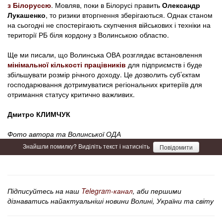
з Білоруссю
. Мовляв, поки в Білорусі править
Олександр
Лукашенко
, то ризики вторгнення зберігаються. Однак станом
на сьогодні не спостерігають скупчення військових і техніки на
території РБ біля кордону з Волинською областю.
Ще ми писали, що Волинська ОВА розглядає встановлення
мінімальної кількості працівників
для підприємств і буде
збільшувати розмір річного доходу. Це дозволить суб’єктам
господарювання дотримуватися регіональних критеріїв для
отримання статусу критично важливих.
Дмитро КЛИМЧУК
Фото автора та Волинської ОДА
Знайшли помилку? Виділіть текст і натисніть
Повідомити
Підписуйтесь на наш
Telegram-канал
, аби першими
дізнаватись найактуальніші новини Волині, України та світу