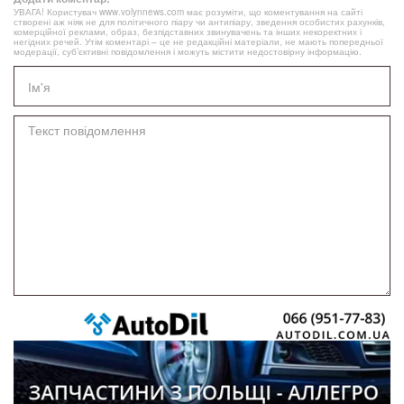
УВАГА! Користувач www.volynnews.com має розуміти, що коментування на сайті
створені аж ніяк не для політичного піару чи антипіару, зведення особистих рахунків,
комерційної реклами, образ, безпідставних звинувачень та інших некоректних і
негідних речей. Утім коментарі – це не редакційні матеріали, не мають попередньої
модерації, суб’єктивні повідомлення і можуть містити недостовірну інформацію.