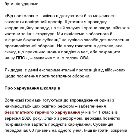
бути під ударами.
«Від нас головне – якісно підготуватися й за можливості
захистити повітряний простір. Щотижня я проводжу
координаційну нараду, на якій залучені органи влади, військові
частини та інші структури. Ми виділяємо з обласного й
місцевих бюджетів субвенції на купівлю засобів для посилення
протиповітряної оборони. Не можу говорити в деталях, але
скажу, що практично щодня приділяю час, аби покращити
нашу ППО», – зауважив т. в. о голови ОВА.
Як додав, є деякі експериментальні пропозиції від військових
щодо посилення протиповітряної оборони.
Про харчування школярів
Волинські громади готуються до впровадження однієї з
наймасштабніших освітніх реформ – забезпечення
безоплатного гарячого харчування
учнів 1-11 класів із
вересня 2026 року. Згідно з реформою, держава повністю
покриватиме вартість продуктів харчування. Субвенція
передбачає 60 гривень на одного учня. Інші витрати, зокрема