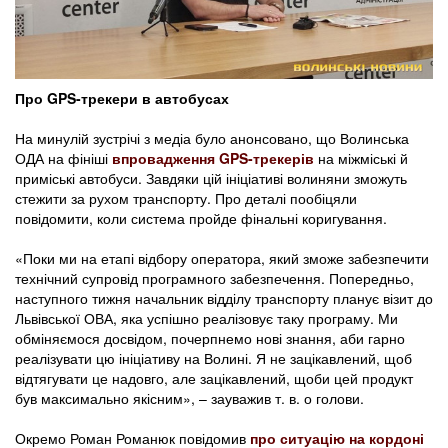
Про GPS-трекери в автобусах
На минулій зустрічі з медіа було анонсовано, що Волинська
ОДА на фініші
впровадження GPS-трекерів
на міжміські й
приміські автобуси. Завдяки цій ініціативі волиняни зможуть
стежити за рухом транспорту. Про деталі пообіцяли
повідомити, коли система пройде фінальні коригування.
«Поки ми на етапі відбору оператора, який зможе забезпечити
технічний супровід програмного забезпечення. Попередньо,
наступного тижня начальник відділу транспорту планує візит до
Львівської ОВА, яка успішно реалізовує таку програму. Ми
обміняємося досвідом, почерпнемо нові знання, аби гарно
реалізувати цю ініціативу на Волині. Я не зацікавлений, щоб
відтягувати це надовго, але зацікавлений, щоби цей продукт
був максимально якісним», – зауважив т. в. о голови.
Окремо Роман Романюк повідомив
про ситуацію на кордоні