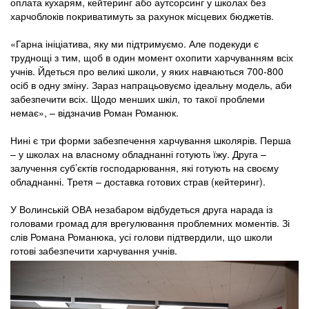
оплата кухарям, кейтеринг або аутсорсинг у школах без
харчоблоків покриватимуть за рахунок місцевих бюджетів.
«Гарна ініціатива, яку ми підтримуємо. Але подекуди є
труднощі з тим, щоб в один момент охопити харчуванням всіх
учнів. Йдеться про великі школи, у яких навчаються 700-800
осіб в одну зміну. Зараз напрацьовуємо ідеальну модель, аби
забезпечити всіх. Щодо менших шкіл, то такої проблеми
немає», – відзначив Роман Романюк.
Нині є три форми забезпечення харчування школярів. Перша
– у школах на власному обладнанні готують їжу. Друга –
залучення суб’єктів господарювання, які готують на своєму
обладнанні. Третя – доставка готових страв (кейтеринг).
У Волинській ОВА незабаром відбудеться друга нарада із
головами громад для врегулювання проблемних моментів. Зі
слів Романа Романюка, усі голови підтвердили, що школи
готові забезпечити харчування учнів.