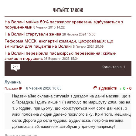
ЧИТАЙТЕ ТАКОЖ
На Волині майже 50% пасажироперевезень відбуваються з
порушеннями
8 Червня 2015 14:22
На Волині стартували жнива
28 Червня 2024 15:05
Реформа МСЕК, експертні команди, цифровізація: що
зміниться для пацієнтів на Волині
8 Грудня 2024 20:09
На Волині перевірили пасажирські перевезення: скільки
знайшли порушень
26 Вересня 2023 15:34
Коментарів: 1
Лучанка
відповісти
8 Червня 2026 10:05
+ 0
- 0
Показати IP
Надзвичайно складна ситуація з доїздом на дачні масиви, що в
с.Гаразджа. Їздить лише 1 (!) автобус по маршруту 230а, раз на
1,5 години. при цьому, що користуються ним сотні дачників, з
яких половина людей далеко похилого віку. Крім того, мешканці
села. Дорога до села чудова. Будь-ласка, потрібна негайна
допомога із збільшенням автобусів у даному напрямку!
Додати коментар: