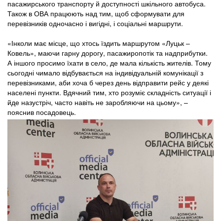
пасажирського транспорту й доступності шкільного автобуса.
Також в ОВА працюють над тим, щоб сформувати для
перевізників одночасно і вигідні, і соціальні маршрути.
«Інколи має місце, що хтось їздить маршрутом «Луцьк –
Ковель», маючи гарну дорогу, пасажиропотік та надприбутки.
А іншого просимо їхати в село, де мала кількість жителів. Тому
сьогодні чимало відбувається на індивідуальній комунікації з
перевізниками, аби хоча б через день відправити рейс у деякі
населені пункти. Вдячний тим, хто розуміє складність ситуації і
йде назустріч, часто навіть не заробляючи на цьому», –
пояснив посадовець.