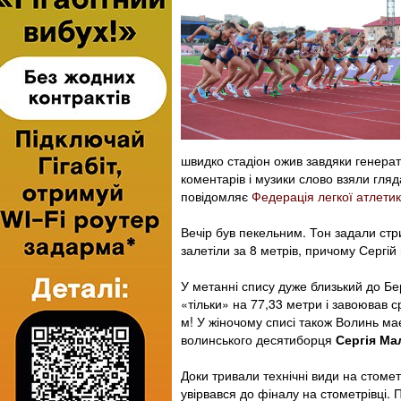
швидко стадіон ожив завдяки генерат
коментарів і музики слово взяли гляд
повідомляє
Федерація легкої атлетик
Вечір був пекельним. Тон задали стр
залетіли за 8 метрів, причому Сергій
У метанні спису дуже близький до Бе
«тільки» на 77,33 метри і завоював с
м! У жіночому списі також Волинь 
волинського десятиборця
Сергія Ма
Доки тривали технічні види на стоме
увірвався до фіналу на стометрівці. 