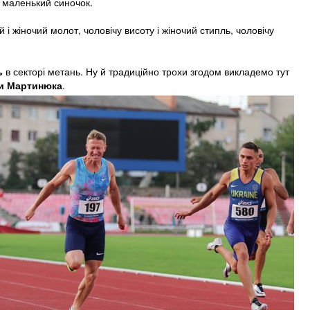
іг маленький синочок.
 і жіночий молот, чоловічу висоту і жіночий стипль, чоловічу
ь
в секторі метань. Ну й традиційно трохи згодом викладемо тут
и Мартинюка
.