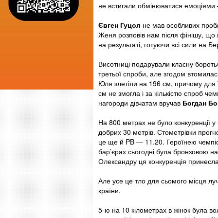
не встигали обмінюватися емоціями —
Євген Гуцол
не мав особливих пробл
Женя розповів нам після фінішу, що в
на результаті, готуючи всі сили на Бе
Висотниці подарували класну бороть
третьої спроби, але згодом втомилася
Юля злетіли на 196 см, причому для 
см не змогла і за кількістю спроб ч
нагороди дівчатам вручав
Богдан Б
На 800 метрах не було конкуренції 
добрих 30 метрів. Стометрівки прог
це ще й PB — 11.20. Героїнею чемпі
бар’єрах сьогодні була бронзовою на 
Олександру ця конкуренція принесла
Але усе це тло для сьомого місця лу
країни.
5-ю на 10 кілометрах в жінок була в