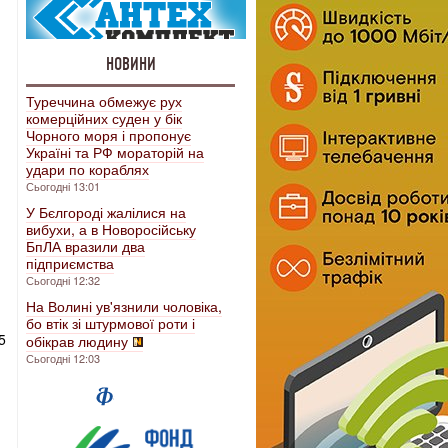
НОВИНИ
Туреччина обмежує рух
комерційних суден у бік
Чорного моря і пропонує
Україні та РФ мораторій на
удари по кораблях
Сьогодні 13:01
У Бєлгороді жалілися на
вибухи, а в Новоросійську
БпЛА вразили два
підприємства
Сьогодні 12:32
На Волині ув'язнили чоловіка,
бо втік зі штурмової роти і
5
обікрав людину
Сьогодні 12:03