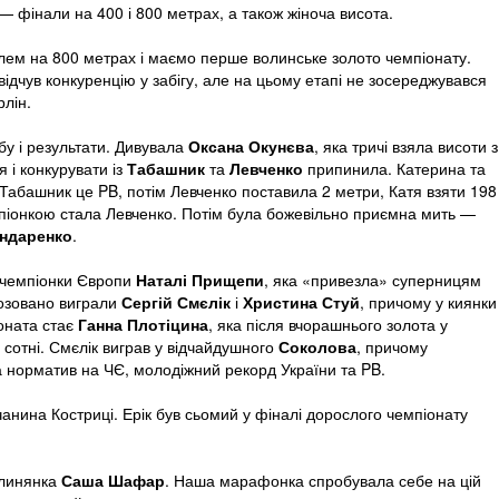
 фінали на 400 і 800 метрах, а також жіноча висота.
ем на 800 метрах і маємо перше волинське золото чемпіонату.
ідчув конкуренцію у забігу, але на цьому етапі не зосереджувався
рлін.
бу і результати. Дивувала
Оксана Окунєва
, яка тричі взяла висоти з
 і конкурувати із
Табашник
та
Левченко
припинила. Катерина та
Табашник це PB, потім Левченко поставила 2 метри, Катя взяти 198
емпіонкою стала Левченко. Потім була божевільно приємна мить —
ондаренко
.
у чемпіонки Європи
Наталі Прищепи
, яка «привезла» суперницям
нозовано виграли
Сергій Смєлік
і
Христина Стуй
, причому у киянки
оната стає
Ганна Плотіцина
, яка після вчорашнього золота у
сотні. Смєлік виграв у відчайдушного
Соколова
, причому
 норматив на ЧЄ, молодіжний рекорд України та PB.
чанина Костриці. Ерік був сьомий у фіналі дорослого чемпіонату
олинянка
Саша Шафар
. Наша марафонка спробувала себе на цій