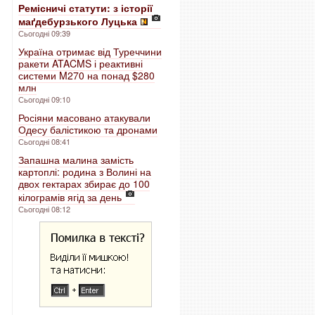
Ремісничі статути: з історії
маґдебурзького Луцька
Сьогодні 09:39
Україна отримає від Туреччини
ракети ATACMS і реактивні
системи M270 на понад $280
млн
Сьогодні 09:10
Росіяни масовано атакували
Одесу балістикою та дронами
Сьогодні 08:41
Запашна малина замість
картоплі: родина з Волині на
двох гектарах збирає до 100
кілограмів ягід за день
Сьогодні 08:12