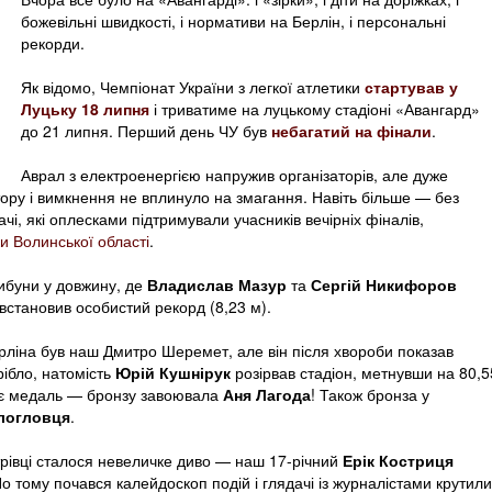
божевільні швидкості, і нормативи на Берлін, і персональні
рекорди.
Як відомо, Чемпіонат України з легкої атлетики
стартував у
Луцьку 18 липня
і триватиме на луцькому стадіоні «Авангард»
до 21 липня. Перший день ЧУ був
небагатий на фінали
.
Аврал з електроенергією напружив організаторів, але дуже
ору і вимкнення не вплинуло на змагання. Навіть більше — без
ачі, які оплесками підтримували учасників вечірніх фіналів,
и Волинської області
.
ибуни у довжину, де
Владислав Мазур
та
Сергій Никифоров
 встановив особистий рекорд (8,23 м).
рліна був наш Дмитро Шеремет, але він після хвороби показав
рібло, натомість
Юрій Кушнірук
розірвав стадіон, метнувши на 80,5
має медаль — бронзу завоювала
Аня Лагода
! Також бронза у
логловця
.
трівці сталося невеличке диво — наш 17-річний
Ерік Костриця
По тому почався калейдоскоп подій і глядачі із журналістами крутили