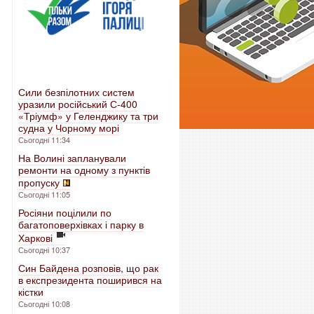
Сили безпілотних систем
уразили російський С-400
«Тріумф» у Геленджику та три
судна у Чорному морі
Сьогодні 11:34
На Волині запланували
ремонти на одному з пунктів
пропуску
Сьогодні 11:05
Росіяни поцілили по
багатоповерхівках і парку в
Харкові
Сьогодні 10:37
Син Байдена розповів, що рак
в експрезидента поширився на
кістки
Сьогодні 10:08