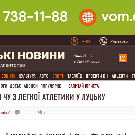
RSS
Контакти
НЕДІЛЯ
13:11
9 СЕРПНЯ 2026
СОЦІУМ
КУЛЬТУРА
АВТО
СПОРТ
ТАБЛОЇД
ПРОЕКТИ ВН
АКЦЕНТИ
Т
ЛОГИ
ДОСЬЄ
АНОНСИ
ПОПУЛЯРНЕ
ЗАПИТАЙ ЮРИСТА
 ЧУ З ЛЕГКОЇ АТЛЕТИКИ У ЛУЦЬКУ
арів:
0
1
Вчора все було на «Авангарді»: і «зірки», і діти на доріжках, і