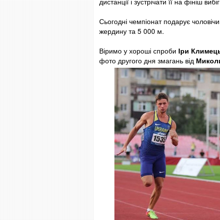
дистанції і зустрічати її на фініш виб
Сьогодні чемпіонат подарує чоловічий
жердину та 5 000 м.
Віримо у хороші спроби
Іри Климец
фото другого дня змагань від
Микол