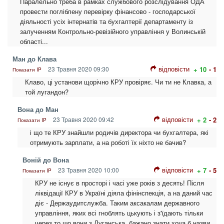
Паралельно треба в рамках службового розслідування ОДА
провести погліблену перевірку фінансово - господарської
діяльності усіх інтернатів та бухгалтерії департаменту із
залученням Контрольно-ревізійного управління у Волинській
області...
Ман до Клава
відповісти
23 Травня 2020 09:30
+ 10
- 1
Показати IP
Клаво, ці установи щорічно КРУ провіряє. Чи ти не Клавка, а
той лугандон?
Вона до Ман
відповісти
23 Травня 2020 09:42
+ 2
- 2
Показати IP
і що те КРУ знайшли родичів директора чи бухгалтера, які
отримують зарплати, а на роботі їх ніхто не бачив?
Воній до Вона
відповісти
23 Травня 2020 10:00
+ 7
- 5
Показати IP
КРУ не існує в просторі і часі уже років з десять! Після
ліквідації КРУ в Україні діяла фінінспекція, а на даний час
діє - Держаудитслужба. Таким аксакалам державного
управління, яких всі гноблять цькують і з'їдають тільки
через то шо вони з Луганська, бажано знати хоча б назви