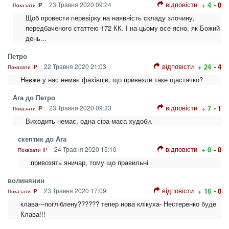
відповісти
23 Травня 2020 09:24
+ 4
- 0
Показати IP
Щоб провести перевірку на наявність складу злочину,
передбаченого статтею 172 КК. І на цьому все ясно, як Божий
день...
Петро
відповісти
22 Травня 2020 21:03
+ 24
- 4
Показати IP
Невже у нас немає фахівців, що привезли таке щастячко?
Ага до Петро
відповісти
23 Травня 2020 09:33
+ 7
- 1
Показати IP
Виходить немає, одна сіра маса худоби.
скептик до Ага
відповісти
24 Травня 2020 15:10
+ 0
- 0
Показати IP
привозять яничар, тому що правильні
волинянин
відповісти
23 Травня 2020 17:09
+ 16
- 0
Показати IP
клава---погліблену?????? тепер нова клікуха- Нестеренко буде
Клава!!!