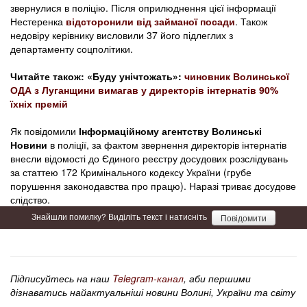
звернулися в поліцію. Після оприлюднення цієї інформації
Нестеренка
відсторонили від займаної посади
. Також
недовіру керівнику висловили 37 його підлеглих з
департаменту соцполітики.
Читайте також: «Буду унічтожать»:
чиновник Волинської
ОДА з Луганщини вимагав у директорів інтернатів 90%
їхніх премій
Як повідомили
Інформаційному агентству Волинські
Новини
в поліції, за фактом звернення директорів інтернатів
внесли відомості до Єдиного реєстру досудових розслідувань
за статтею 172 Кримінального кодексу України (грубе
порушення законодавства про працю). Наразі триває досудове
слідство.
Знайшли помилку? Виділіть текст і натисніть
Повідомити
Підписуйтесь на наш
Telegram-канал
, аби першими
дізнаватись найактуальніші новини Волині, України та світу