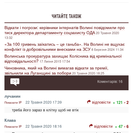
ЧИТАЙТЕ ТАКОЖ
Відкати і погрози: керівники інтернатів Волині повідомили про
тиск директора департаменту соцзахисту ОДА
20 Травня 2020
13:32
«За 100 гривень заїкатись – це ганьба». На Волині не вщухає
конфлікт із добровільними внесками на ЗСУ
8 Березня 2024 11:34
Волинська прокуратура захищає Колісника від кримінальної
відповідальності?
17 Липня 2015 17:54
Чиновника, який на Волині вимагав відкати за премії,
звільнили на Луганщині за побори
20 Травня 2020 18:25
Коментарів: 16
лучанин
відповісти
22 Травня 2020 17:39
+ 121
- 2
Показати IP
треба його зараз в клітку щоб не втік
Клава
відповісти
22 Травня 2020 18:16
+ 47
- 6
Показати IP