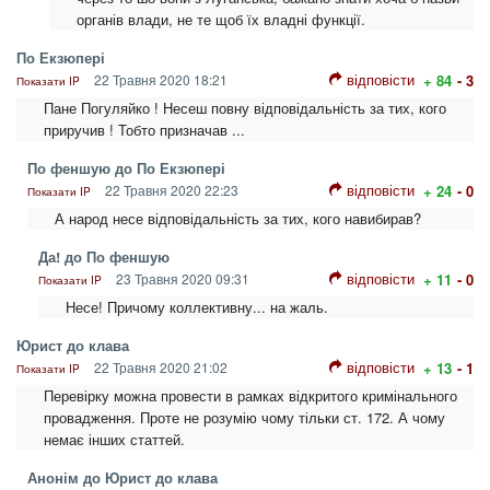
органів влади, не те щоб їх владні функції.
По Екзюпері
відповісти
22 Травня 2020 18:21
+ 84
- 3
Показати IP
Пане Погуляйко ! Несеш повну відповідальність за тих, кого
приручив ! Тобто призначав ...
По феншую до По Екзюпері
відповісти
22 Травня 2020 22:23
+ 24
- 0
Показати IP
А народ несе відповідальність за тих, кого навибирав?
Да! до По феншую
відповісти
23 Травня 2020 09:31
+ 11
- 0
Показати IP
Несе! Причому коллективну... на жаль.
Юрист до клава
відповісти
22 Травня 2020 21:02
+ 13
- 1
Показати IP
Перевірку можна провести в рамках відкритого кримінального
провадження. Проте не розумію чому тільки ст. 172. А чому
немає інших статтей.
Анонім до Юрист до клава