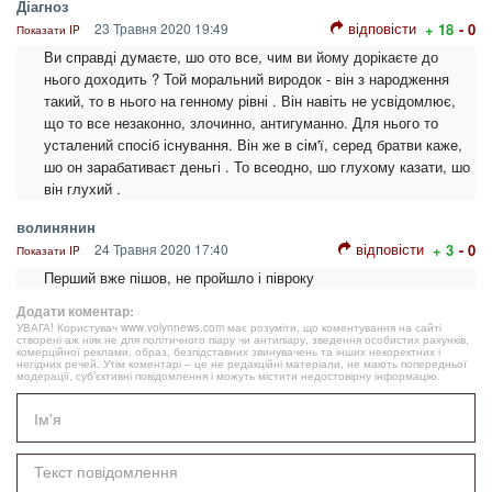
Діагноз
відповісти
23 Травня 2020 19:49
+ 18
- 0
Показати IP
Ви справді думаєте, шо ото все, чим ви йому дорікаєте до
нього доходить ? Той моральний виродок - він з народження
такий, то в нього на генному рівні . Він навіть не усвідомлює,
що то все незаконно, злочинно, антигуманно. Для нього то
усталений спосіб існування. Він же в сім'ї, серед братви каже,
шо он зарабативаєт деньгі . То всеодно, шо глухому казати, шо
він глухий .
волинянин
відповісти
24 Травня 2020 17:40
+ 3
- 0
Показати IP
Перший вже пішов, не пройшло і півроку
Додати коментар:
УВАГА! Користувач www.volynnews.com має розуміти, що коментування на сайті
створені аж ніяк не для політичного піару чи антипіару, зведення особистих рахунків,
комерційної реклами, образ, безпідставних звинувачень та інших некоректних і
негідних речей. Утім коментарі – це не редакційні матеріали, не мають попередньої
модерації, суб’єктивні повідомлення і можуть містити недостовірну інформацію.