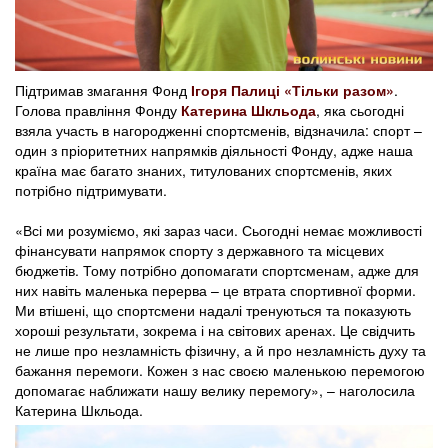
Підтримав змагання Фонд
Ігоря Палиці
«Тільки разом»
.
Голова правління Фонду
Катерина Шкльода
, яка сьогодні
взяла участь в нагородженні спортсменів, відзначила: спорт –
один з пріоритетних напрямків діяльності Фонду, адже наша
країна має багато знаних, титулованих спортсменів, яких
потрібно підтримувати.
«Всі ми розуміємо, які зараз часи. Сьогодні немає можливості
фінансувати напрямок спорту з державного та місцевих
бюджетів. Тому потрібно допомагати спортсменам, адже для
них навіть маленька перерва – це втрата спортивної форми.
Ми втішені, що спортсмени надалі тренуються та показують
хороші результати, зокрема і на світових аренах. Це свідчить
не лише про незламність фізичну, а й про незламність духу та
бажання перемоги. Кожен з нас своєю маленькою перемогою
допомагає наближати нашу велику перемогу», – наголосила
Катерина Шкльода.