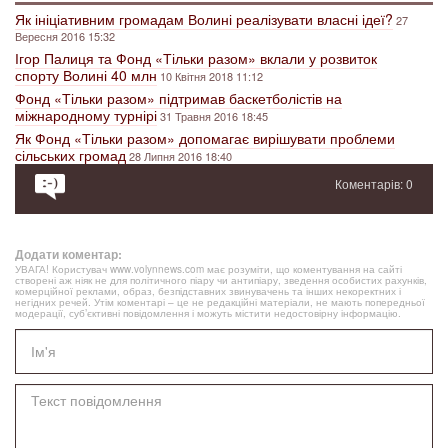
Як ініціативним громадам Волині реалізувати власні ідеї?
27
Вересня 2016 15:32
Ігор Палиця та Фонд «Тільки разом» вклали у розвиток
спорту Волині 40 млн
10 Квітня 2018 11:12
Фонд «Тільки разом» підтримав баскетболістів на
міжнародному турнірі
31 Травня 2016 18:45
Як Фонд «Тільки разом» допомагає вирішувати проблеми
сільських громад
28 Липня 2016 18:40
Коментарів: 0
Додати коментар:
УВАГА! Користувач www.volynnews.com має розуміти, що коментування на сайті
створені аж ніяк не для політичного піару чи антипіару, зведення особистих рахунків,
комерційної реклами, образ, безпідставних звинувачень та інших некоректних і
негідних речей. Утім коментарі – це не редакційні матеріали, не мають попередньої
модерації, суб’єктивні повідомлення і можуть містити недостовірну інформацію.