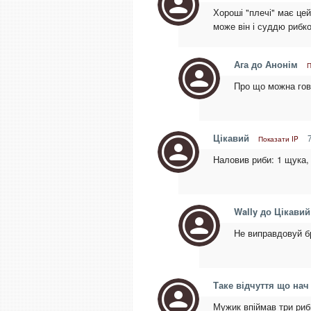
Хороші "плечі" має цей
може він і суддю рибк
Ага до Анонім
П
Про що можна гов
Цікавий
7
Показати IP
Наловив риби: 1 щука, 
Wally до Цікавий
Не виправдовуй б
Таке відчуття що нач
Мужик впіймав три риб