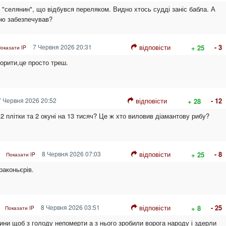
 "селянин", що відбувся переляком. Видно хтось судді заніс бабла. А
ою забезпечував?
7 Червня 2026 20:31
відповісти
- 3
+ 25
оказати IP
орити,це просто треш.
 Червня 2026 20:52
відповісти
- 12
+ 28
2 плітки та 2 окуні на 13 тисяч? Це ж хто виловив діамантову рибу?
8 Червня 2026 07:03
відповісти
- 8
+ 25
Показати IP
раконьєрів.
8 Червня 2026 03:51
відповісти
- 25
+ 8
Показати IP
ини щоб з голоду непомерти а з нього зробили ворога народу і здерли