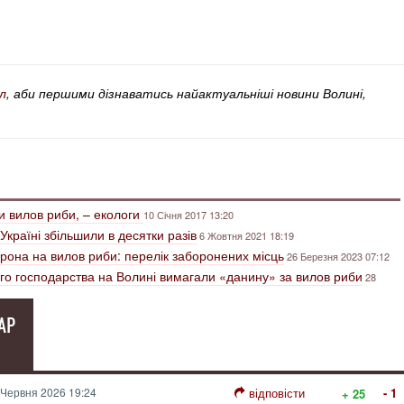
л
, аби першими дізнаватись найактуальніші новини Волині,
и вилов риби, – екологи
10 Січня 2017 13:20
країні збільшили в десятки разів
6 Жовтня 2021 18:19
борона на вилов риби: перелік заборонених місць
26 Березня 2023 07:12
ого господарства на Волині вимагали «данину» за вилов риби
28
АР
Червня 2026 19:24
відповісти
- 1
+ 25