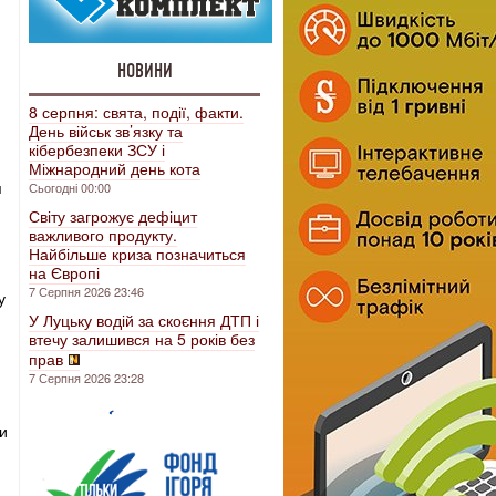
НОВИНИ
8 серпня: свята, події, факти.
День військ зв’язку та
кібербезпеки ЗСУ і
Міжнародний день кота
я
Сьогодні 00:00
Світу загрожує дефіцит
важливого продукту.
Найбільше криза позначиться
на Європі
7 Серпня 2026 23:46
у
У Луцьку водій за скоєння ДТП і
втечу залишився на 5 років без
прав
7 Серпня 2026 23:28
ли