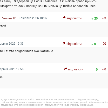
ез війну . Федерали це Росія і Америка . Які мають право щимить
.демократія то лохи вообще за них мовчю це шайка балаболів і все ..
8 Червня 2026 18:35
відповісти
- 3
+ 20
Показати IP
моті
ервня 2026 19:33
відповісти
- 20
+ 0
лиш тi хто cпiдарилися окончатiльно
ервня 2026 19:56
відповісти
- 0
+ 0
ок
, що коментування на сайті створені аж ніяк не для політичного піару чи антипіару,
, образ, безпідставних звинувачень та інших некоректних і негідних речей. Утім коментарі –
 модерації, суб’єктивні повідомлення і можуть містити недостовірну інформацію.