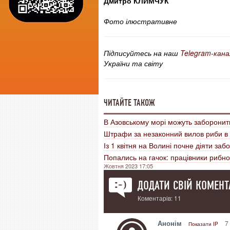
Дмитро КЛИМЧУК
Фото ілюстративне
Підписуйтесь на наш
Telegram-кана
України та світу
ЧИТАЙТЕ ТАКОЖ
В Азовському морі можуть заборонит
Штрафи за незаконний вилов риби в У
Із 1 квітня на Волині почне діяти за
Попались на гачок: працівники рибн
Жовтня 2023 17:05
ДОДАТИ СВІЙ КОМЕНТ
Коментарів: 11
Анонім
7 
Показати IP