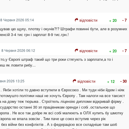
8 Червня 2026 05:14
відповісти
- 7
+ 20
щував цю щуку, плотву і окунів?!? Штрафи повинні бути, але в розумних
енсій 3-4 тис грн і зарплат 8-9 тис.грн.!
8 Червня 2026 06:12
відповісти
- 7
+ 20
то,у Європі штраф такий що три роки стягують з зарплати,а то і
еш як ловити рибу...
вня 2026 13:25
відповісти
- 30
+ 12
. Якби хотіли то давно вступили в Євросоюз . Ми туди ніби йдем і ніяк
потомушто політики наші не хочуть Європу . Там налоги на все таксист
а на дому теж тюрьма . Строїтель ліцензію дипломи відкривай фірму .
осударство останні 30 зп працівникам оренди і собі .остальное що
вропа . Не все так добре як всі собі малюють в ОЛХ купить бу шмотку
Европа не впала зовсім . Тим паче це союз вступив через рік
без війни без конфліктів . А з федерацією все складніше там шоб