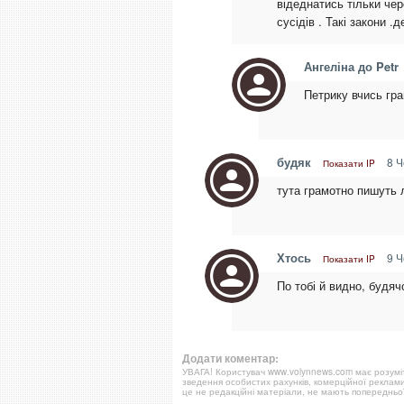
відеднатись тільки чер
сусідів . Такі закони 
Ангеліна до Petr
Петрику вчись гра
будяк
8 Ч
Показати IP
тута грамотно пишуть 
Хтось
9 Ч
Показати IP
По тобі й видно, будяч
Додати коментар:
УВАГА! Користувач www.volynnews.com має розуміти
зведення особистих рахунків, комерційної реклами
це не редакційні матеріали, не мають попередньої