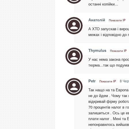
останні копійки...
Анатолій
Показати IP
А ХТО запускав і виро
межах і відповідно до п
Thymulus
Показати IP
У нас нема закона прос
тюрма...так що подума
Petr
8 Чер
Показати IP
Так нащо на та Европа 
не до йдем . Чому так 
відкривай фірму робот
70 процентів налог в г
залишиться . Ось це е
плати налог . Мені та 
непонравилось вийшов 