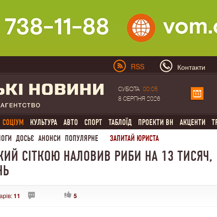
RSS
Контакти
СУБОТА
00:05
8 СЕРПНЯ 2026
СОЦІУМ
КУЛЬТУРА
АВТО
СПОРТ
ТАБЛОЇД
ПРОЕКТИ ВН
АКЦЕНТИ
Т
ЛОГИ
ДОСЬЄ
АНОНСИ
ПОПУЛЯРНЕ
ЗАПИТАЙ ЮРИСТА
ЯКИЙ СІТКОЮ НАЛОВИВ РИБИ НА 13 ТИСЯЧ,
НЬ
арів:
11
5