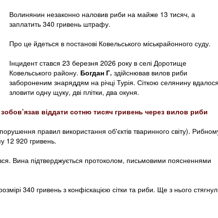
Волинянин незаконно наловив риби на майже 13 тисяч, а
заплатить 340 гривень штрафу.
Про це йдеться в постанові Ковельського міськрайонного суду.
Інцидент стався 23 березня 2026 року в селі Доротище
Ковельського району.
Богдан Г.
здійснював вилов риби
забороненим знаряддям на річці Турія. Сіткою селянину вдалос
зловити одну щуку, дві плітки, два окуня.
 зобов’язав віддати сотню тисяч гривень через вилов риби
 (порушення правил використання об'єктів тваринного світу). Рибном
у 12 920 гривень.
вився. Вина підтверджується протоколом, письмовими поясненнями
змірі 340 гривень з конфіскацією сітки та риби. Ще з нього стягну