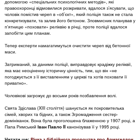
допомогою «спеціальних психологічних методів», які
правоохоронці відмовилися розкривати, вдалося з’ясувати, що
чоловік помістив череп в «об’єкт», який поліція також не стала
конкретизувати, та залив його бетоном. Зловмисник планував у
п'ятницю «поховати» реліквію в річці, проте поліції вдалося
запобігти цим планам.
Тепер експерти намагатимуться очистити череп від бетонної
маси.
Затриманий, за даними поліції, виправдовує крадіжку реліквії,
яка має неоціненну історичну цінність, тим, що він «не
погоджується з її виставленням у церкві та хотів поховати її
приватно».
Чоловікові загрожує до восьми років позбавлення волі.
Свята Здіслава (XIII століття) шанується як покровителька
сімей, хворих та бідних, а також Згромадження сестер-
домініканок. Вона була проголошена блаженною у 1907 році, а
Папа Римський
Іван Павло II
канонізував її у 1995 році.
Читати ще:
Річка з біблійного пророцтва про Армагеддон