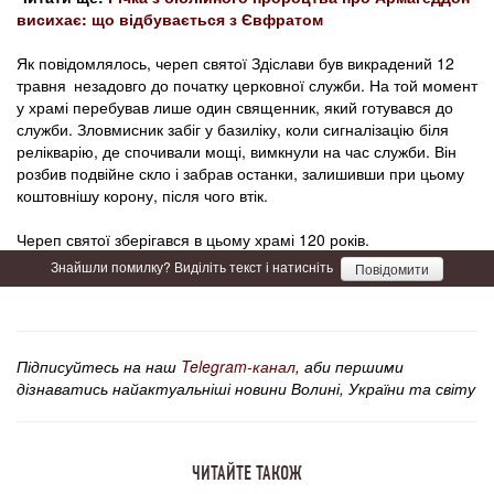
висихає: що відбувається з Євфратом
Як повідомлялось, череп святої Здіслави був викрадений 12
травня незадовго до початку церковної служби. На той момент
у храмі перебував лише один священник, який готувався до
служби. Зловмисник забіг у базиліку, коли сигналізацію біля
релікварію, де спочивали мощі, вимкнули на час служби. Він
розбив подвійне скло і забрав останки, залишивши при цьому
коштовнішу корону, після чого втік.
Череп святої зберігався в цьому храмі 120 років.
Знайшли помилку? Виділіть текст і натисніть
Повідомити
Підписуйтесь на наш
Telegram-канал
, аби першими
дізнаватись найактуальніші новини Волині, України та світу
ЧИТАЙТЕ ТАКОЖ