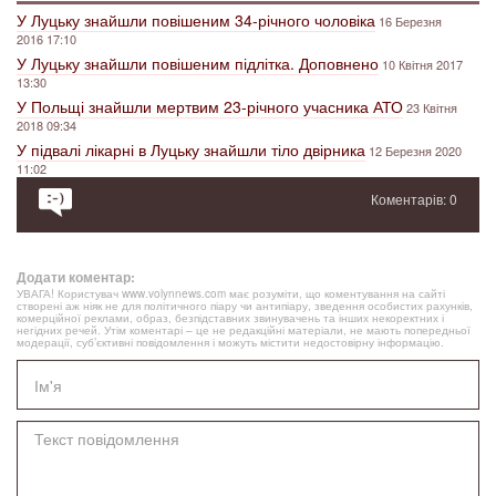
У Луцьку знайшли повішеним 34-річного чоловіка
16 Березня
2016 17:10
У Луцьку знайшли повішеним підлітка. Доповнено
10 Квітня 2017
13:30
У Польщі знайшли мертвим 23-річного учасника АТО
23 Квітня
2018 09:34
У підвалі лікарні в Луцьку знайшли тіло двірника
12 Березня 2020
11:02
Коментарів: 0
Додати коментар:
УВАГА! Користувач www.volynnews.com має розуміти, що коментування на сайті
створені аж ніяк не для політичного піару чи антипіару, зведення особистих рахунків,
комерційної реклами, образ, безпідставних звинувачень та інших некоректних і
негідних речей. Утім коментарі – це не редакційні матеріали, не мають попередньої
модерації, суб’єктивні повідомлення і можуть містити недостовірну інформацію.