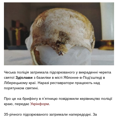
Чеська поліція затримала підозрюваного у викраденні черепа
святої
Здіслави
з базиліки в місті Яблонне-в-Под'єштеді в
Ліберецькому краї. Наразі реставратори працюють над
порятунком святині.
Про це на брифінгу в п’ятницю повідомили керівництво поліції
краю, передає
Укрінформ
.
35-річного підозрюваного затримали напередодні. За